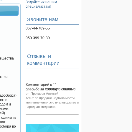
Задайте их нашим
специалистам!
Звоните нам
067-44-789-55
050-399-70-39
Отзывы и
вещества
комментарии
ителя
Комментарий к "
"
спасибо за хорошую статью
от :Протасов Алексей
едосбора)
Агент по продаже недвижимости
стве
мои увлечения это пчеловодство и
одом и
народная медицина
елами.
ей).
 одним из
ают.
осбора во