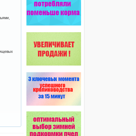
мьями,
пищевых