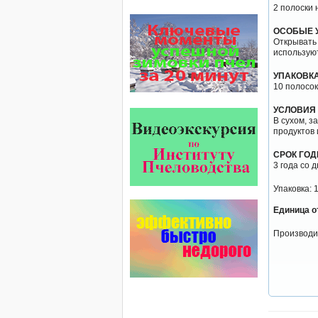
2 полоски 
По результатам
статистического
исследования по
ОСОБЫЕ 
долгожителям старше 100
Открывать 
лет…
используют
Проблема варроатоза пчел
УПАКОВК
решена! -
10 полосок
поочередное применение
препаратов ЗАО
УСЛОВИЯ
АГРОБИОПРОМ
:
Апидез
,
В сухом, з
Варроадез
,
Амипол-Т
,…
продуктов 
Пчёлы умеют считать до
СРОК ГО
четырёх.
3 года со 
Проведя серию
экспериментов, учёные
Упаковка: 
выяснили, что медоносные
пчёлы превосходят…
Единица о
Язык танцев и звуков
Производи
Пчелы общаются с помощью
языка танцев и звуков. Это…
Безукоризненно сильное
звено в системе
комплексного оздоровления
от болезней пчел и
повышения рентабельности