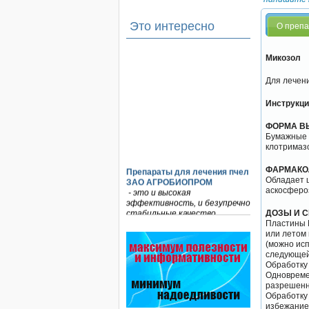
Это интересно
О преп
Микозол
Для лечени
Инструкци
ФОРМА В
Бумажные 
клотримаз
Препараты для лечения пчел
ФАРМАКО
ЗАО АГРОБИОПРОМ
Обладает 
- это и высокая
аскосфероз
эффективность, и безупречно
стабильные качество…
ДОЗЫ И 
Пластины М
Препараты для лечения пчел
или летом 
ЗАО АГРОБИОПРОМ
(можно исп
обеспечивают самые высокие
следующей 
показатели сохранности
Обработку 
пчел и рентабельность
Одновреме
пасеки.
разрешенн
Обработку 
избежание
Пчеловоды-долгожители