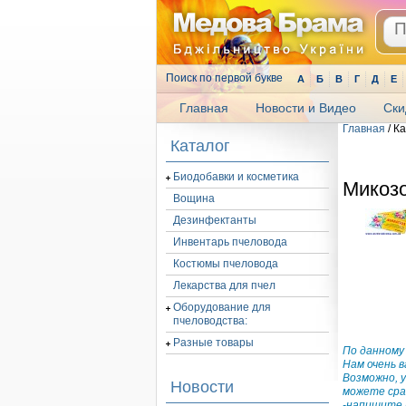
Поиск по первой букве
А
Б
В
Г
Д
Е
Главная
Новости и Видео
Ски
Главная
/ К
.
Каталог
Биодобавки и косметика
Микозо
Вощина
Дезинфектанты
Инвентарь пчеловода
Костюмы пчеловода
Лекарства для пчел
Оборудование для
пчеловодства:
Разные товары
По данному
Нам очень 
Возможно, 
Новости
можете сра
-напишите 