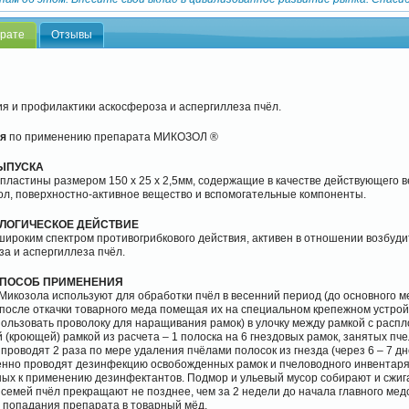
арате
Отзывы
я и профилактики аскосфероза и аспергиллеза пчёл.
я
по применению препарата МИКОЗОЛ ®
ЫПУСКА
пластины размером 150 х 25 х 2,5мм, содержащие в качестве действующего 
ол, поверхностно-активное вещество и вспомогательные компоненты.
ЛОГИЧЕСКОЕ ДЕЙСТВИЕ
широким спектром противогрибкового действия, активен в отношении возбуд
а и аспергиллеза пчёл.
СПОСОБ ПРИМЕНЕНИЯ
икозола используют для обработки пчёл в весенний период (до основного м
после откачки товарного меда помещая их на специальном крепежном устрой
ользовать проволоку для наращивания рамок) в улочку между рамкой с распл
(кроющей) рамкой из расчета – 1 полоска на 6 гнездовых рамок, занятых пч
проводят 2 раза по мере удаления пчёлами полосок из гнезда (через 6 – 7 дн
нно проводят дезинфекцию освобожденных рамок и пчеловодного инвентаря
ых к применению дезинфектантов. Подмор и ульевый мусор собирают и сжиг
семей пчёл прекращают не позднее, чем за 2 недели до начала главного мед
 попадания препарата в товарный мёд.