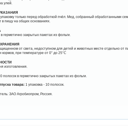
на улей.
УКАЗАНИЯ
упаковку только перед обработкой пчёл. Мед, собранный обработанными се
 в пищу на общих основаниях.
А
 в герметично закрытых пакетах из фольги.
 ХРАНЕНИЯ
ащищенном от света, недоступном для детей и животных месте отдельно от 
и кормов, при температуре от 0° до 25°С
ДНОСТИ
дня изготовления.
10 полосок в герметично закрытых пакетах из фольги.
тпуска товара:
1 упаковка - 10 полосок.
тель: ЗАО Агробиопром, Россия.