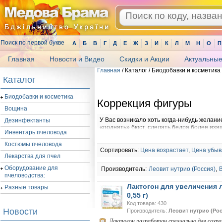
Поиск по первой букве
А
Б
В
Г
Д
Е
Ж
З
И
К
Л
М
Н
О
П
Главная
Новости и Видео
Скидки и Акции
Актуальные
Главная
/ Каталог / Биодобавки и косметика 
.
Каталог
Биодобавки и косметика
Коррекция фигуры
Вощина
У Вас возникало хоть когда-нибудь желани
Дезинфектанты
«поднять» бюст, сделать бедра более изя
Инвентарь пчеловода
плавными, а мышцы упругими? Если да, то
весь свет за то, что слишком тяжело выд
Костюмы пчеловода
коррекция фигуры
– это длительный путь 
Сортировать:
Цена возрастает
,
Цена убыв
Лекарства для пчел
Сохранение красоты и молодости заключает
Оборудование для
Производитель:
Леовит нутрио (Россия)
,
секрет, что сегодня главным показателем 
пчеловодства:
достичь идеальных форм достаточно не п
Лактогон для увеличения л
Разные товары
и проблемы с лишним весом существенно 
0,55 г)
помощью
методов коррекции фигуры
эти
Код товара: 430
Новости
Производитель:
Леовит нутрио (Рос
Одним из
способов коррекции фигуры
явл
клиниках разработаны
методы коррекции
Лактогон разработан специально для сохра