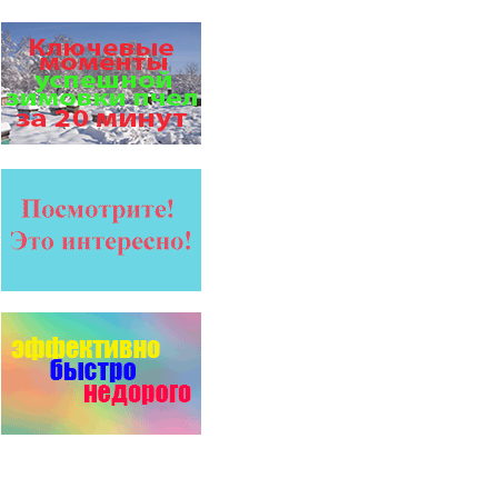
Безукоризненно сильное
звено в системе
комплексного оздоровления
от болезней пчел и
повышения рентабельности
пасеки.
Апидез, Варроадез, Амипол-Т,
Апирой, Апистоп, Бипин-Т,
Полисан и Гармония…
Препараты для лечения пчел
ЗАО АГРОБИОПРОМ
обеспечивают самые
высокие показатели
сохранности пчел и
рентабельность пасеки.
На рынке, где есть Варроадез
очень сложно приходится
конкурентным препаратам
- они просто не
выдерживают конкуренцию
ни по цене,…
Язык танцев и звуков
Пчелы общаются с
помощью языка танцев и
звуков. Это…