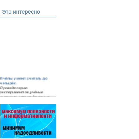
Это интересно
Пчёлы умеют считать до
четырёх.
Проведя серию
экспериментов, учёные
выяснили, что медоносные
пчёлы превосходят…
Варроадез - это лучшее
современное средство
для лечения варроатоза и
действует на два вида
клеща…