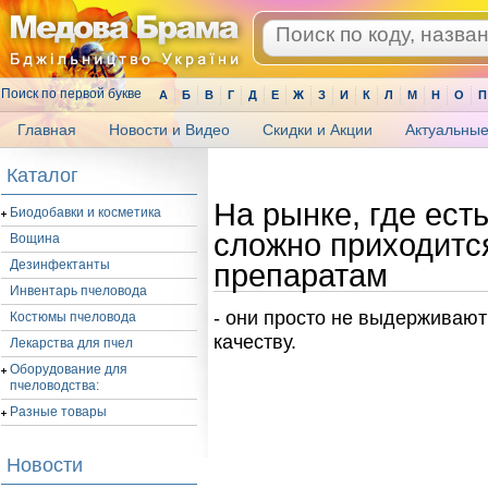
Поиск по первой букве
А
Б
В
Г
Д
Е
Ж
З
И
К
Л
М
Н
О
П
Главная
Новости и Видео
Скидки и Акции
Актуальные
.
Каталог
На рынке, где ест
Биодобавки и косметика
сложно приходитс
Вощина
Дезинфектанты
препаратам
Инвентарь пчеловода
- они просто не выдерживают
Костюмы пчеловода
качеству.
Лекарства для пчел
Оборудование для
пчеловодства:
Разные товары
Новости