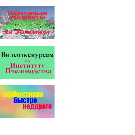
Препараты для лечения пчел
ЗАО АГРОБИОПРОМ
- это и высокая
эффективность, и безупречно
стабильные качество…
На рынке, где есть Варроадез
очень сложно приходится
конкурентным препаратам
- они просто не выдерживают
конкуренцию ни по цене,…
Проблема варроатоза пчел
решена! -
поочередное применение
препаратов ЗАО
АГРОБИОПРОМ
:
Апидез
,
Варроадез
,
Амипол-Т
,…
Прополис играет решающую
роль в жизни пчелиной
семьи.
Он обеспечивает безупречную
чистоту улья, или древесного
дупла, где…
Язык танцев и звуков
Пчелы общаются с помощью
языка танцев и звуков. Это…