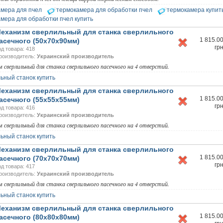
чих, применяются специальные
столы для распечатывания сотов
, в средине
мера для пчел
термокамера для обработки пчел
термокамера купит
место для подвешивания распечатанных рамок.
Стол для распечатывания с
ен для создания удобств работающим. Он состоит из бака, корзины, каркаса 
мера для обработки пчел купить
 поперечины с иглой. Как правило, корзина и бак изготавливаются из нержа
еханизм сверлильный для станка сверлильного
аркас – из профильной трубы. Бак устанавливают с уклоном в сторону сливного
1 815.0
асечного (50х70х90мм)
ой в верхней части стола устанавливается деревянная поперечина с иглой, н
гр
 соторамку при ее распечатывании. Забрус (срезанные части) собирается в к
од товара: 418
риодически следует очищать. Обработанныесоторамки подвешивают в баке, 
роизводитель:
Украинский производитель
ожного его торца. Мед постепенно стекает со срезов соторамок и забруса по
 сверлильный для станка сверлильного пасечного на 4 отверстий.
ана, который изготовлен из пластмассы.
ьный станок купить
литель
– оборудование, что используется с целью удаления пчел из магазина
еханизм сверлильный для станка сверлильного
рпуса перед отбором рамок с медом. В продаже имеется
1 815.0
асечного (55х55х55мм)
итель
металлический и пластмассовый. Его использование существенно эко
гр
од товара: 416
орое следует потратить на сметание или стряхивание пчел с рамок перед их 
роизводитель:
Украинский производитель
оудалитель
вставляют в деревянную доску (щиток) и в горизонтальном поло
гнездо, что приводит к изолированию магазина или корпуса от гнездовой части
 сверлильный для станка сверлильного пасечного на 4 отверстий.
йство нужно оставить на несколько суток (но, не более трех). Важно следить з
ьный станок купить
лоудалитель
не засоряли трутни и не заклеивали прополисом пчелы.
еханизм сверлильный для станка сверлильного
витель
– оборудование из жести и разделительной решетки, что предназнач
1 815.0
асечного (70х70х70мм)
ия трутней. Его навешивают на леток улья во время активного лета пчел. Че
гр
од товара: 417
витель
пчелы способны легко пройти, а вот трутни задерживаются в ящике.
роизводитель:
Украинский производитель
витель
применяется для уничтожения трутней нежелательного происхождени
 сверлильный для станка сверлильного пасечного на 4 отверстий.
 инструментального осеменения маток.
ьный станок купить
но, свежеизвлеченная пыльца содержит около 16-18% воды, и сохранять ее в 
еханизм сверлильный для станка сверлильного
невозможно. Дабы сохранить питательные и целебные качества пыльцы рек
1 815.0
асечного (80х80х80мм)
ть при температуре не выше 45 градусов. Для этой цели используется
элект