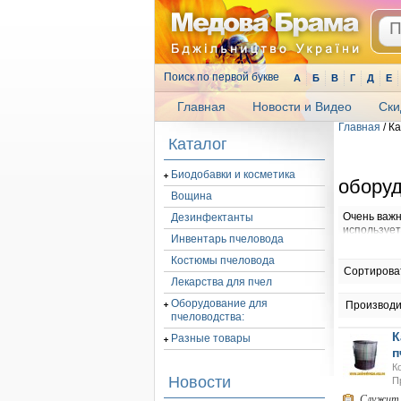
Поиск по первой букве
А
Б
В
Г
Д
Е
Главная
Новости и Видео
Ски
Главная
/ К
.
Каталог
Биодобавки и косметика
оборуд
Вощина
Очень важ
Дезинфектанты
использует
Инвентарь пчеловода
самостояте
металличес
Костюмы пчеловода
немного то
Сортирова
Лекарства для пчел
оборудова
закреплены
Оборудование для
Производи
трубы, а п
пчеловодства:
накручивае
К
Благодаря
Разные товары
прицеп лег
п
К
Новости
На небольш
П
бак, а на 
Служит 