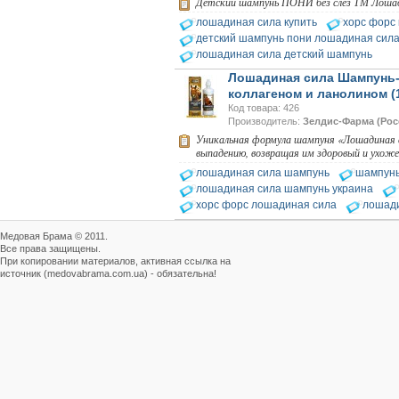
Детский шампунь ПОНИ без слез ТМ Лошади
лошадиная сила купить
хорс форс 
Препараты для лечения пчел
детский шампунь пони лошадиная сил
ЗАО АГРОБИОПРОМ
- это и высокая
лошадиная сила детский шампунь
эффективность, и
Лошадиная сила Шампунь-
безупречно стабильные
качество…
коллагеном и ланолином (
Код товара: 426
Препараты для лечения пчел
Производитель:
Зелдис-Фарма (Рос
ЗАО АГРОБИОПРОМ
Уникальная формула шампуня «Лошадиная си
обеспечивают самые
выпадению, возвращая им здоровый и ухоже
высокие показатели
лошадиная сила шампунь
шампунь
сохранности пчел и
рентабельность пасеки.
лошадиная сила шампунь украина
хорс форс лошадиная сила
лошади
Варроадез - это лучшее
современное средство
Медовая Брама © 2011.
для лечения варроатоза и
Все права защищены.
действует на два вида
При копировании материалов, активная ссылка на
клеща…
источник (medovabrama.com.ua) - обязательна!
Язык танцев и звуков
Пчелы общаются с
помощью языка танцев и
звуков. Это…