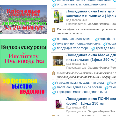
Пчёлы умеют считать до
ополаскиватель лошадиная сила
четырёх.
Лошадиная сила Гель для 
Проведя серию
экспериментов, учёные
каштаном и пиявкой (1фл.х
выяснили, что медоносные
Код товара: 423
пчёлы превосходят…
Производитель:
Зелдис-Фарма (Рос
Рекомендуется к использованию при повыше
На рынке, где есть Варроадез
занятиях спортом.
очень сложно приходится
лошадиная сила купить
хорс форс 
конкурентным препаратам
- они просто не выдерживают
гель для ног лошадиная сила
лоша
конкуренцию ни по цене,…
продукция хорс форс
крем для вен
Лошадиная сила Маска дл
Безукоризненно сильное
питательная (1фл.х 250 мл
звено в системе
комплексного оздоровления
Код товара: 424
от болезней пчел и
Производитель:
Зелдис-Фарма (Рос
повышения рентабельности
Маска для волос «Тающая» питательная с 
пасеки.
сила для ухода за ослабленными и секущими
Апидез, Варроадез, Амипол-Т,
тающая маска лошадиная сила
ма
Апирой, Апистоп, Бипин-Т,
Полисан и Гармония…
маска лошадиная сила состав
таю
хорс форс маска лошадиная сила
Прополис играет решающую
Лошадиная сила ПОНИ шамп
роль в жизни пчелиной
форс) , 1фл.х 250 мл
семьи.
Он обеспечивает
Код товара: 425
безупречную чистоту улья,
Производитель:
Зелдис-Фарма (Рос
или древесного дупла, где…