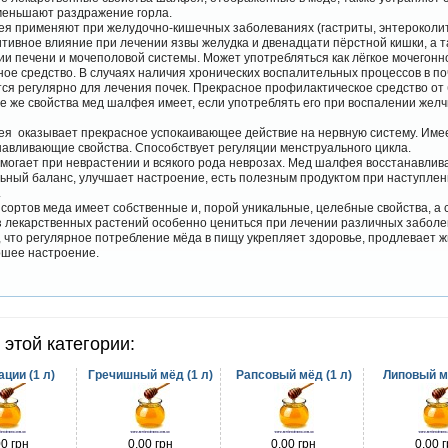
уменьшают раздражение горла.
я применяют при желудочно-кишечных заболеваниях (гастриты, энтероколит
тивное влияние при лечении язвы желудка и двенадцати пёрстной кишки, а т
и печени и мочеполовой системы. Может употребляться как лёгкое мочегонн
ое средство. В случаях наличия хронических воспалительных процессов в по
ся регулярно для лечения почек. Прекрасное профилактическое средство от
ие же свойства мед шалфея имеет, если употреблять его при воспалении желч
я оказывает прекрасное успокаивающее действие на нервную систему. Име
навливающие свойства. Способствует регуляции менструального цикла.
огает при неврастении и всякого рода неврозах. Мед шалфея восстанавлива
ьный баланс, улучшает настроение, есть полезным продуктом при наступле
.
сортов меда имеет собственные и, порой уникальные, целебные свойства, а
з лекарственных растений особенно цениться при лечении различных заболе
 что регулярное потребление мёда в пищу укрепляет здоровье, продлевает ж
ошее настроение.
 этой категории:
ации (1 л)
Гречишный мёд (1 л)
Рапсовый мёд (1 л)
Липовый мё
00 грн
0.00 грн
0.00 грн
0.00 