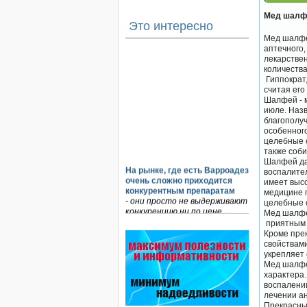
Мед шалфе
Это интересно
Мед шалфе
аптечного,
лекарствен
количеств
Гиппократ
считая его
Шалфей - м
июле. Назв
благополуч
особенного
целебные с
также соби
Шалфей да
На рынке, где есть Варроадез
воспалител
очень сложно приходится
имеет выс
конкурентным препаратам
медицине 
- они просто не выдерживают
целебные 
конкуренцию ни по цене,…
Мед шалфе
приятным 
Пчеловоды-долгожители
Кроме прек
По результатам
свойствами
статистического
укрепляет 
исследования по
Мед шалфе
долгожителям старше 100
характера.
лет…
воспалении
лечении а
Безукоризненно сильное
Прекрасны