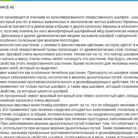
я (1 л)
я производится пчёлами из культивированного лекарственного шалфея - ш
 который растёт в южных живописных и экологически чистых районах Украин
ный встречается в диком виде в Крыму и других регионах Украины в незначи
ах, поэтому извлечь из него монофлорный шалфейный мёд практически невоз
, Диоскорид и другие древнегреческие медики называли шалфей «священной 
 особенно полезным при женском бесплодии.
ноголетнее растение, с синевато-фиолетовыми цветками, которое цветёт в 
ание этой лекарственной травы происходит от древнегреческих слов: солнце,
ие. Шалфей очень выносливое растение. Несмотря на то, что нектар шалфея
 запаха и вкуса, пчелы очень любят посещать это растение. Как будто, им из
войства этого лекарственного растения. Кроме полезного для человека некта
рают клей, который он выделяет.
вно известен как особенное лечебное растение. Препараты из шалфея при
ьных заболеваниях горла, носоглотки и верхних дыхательных путей, посколь
окие показания противовоспалительного и дезинфицирующего действия. Но 
применяют не только листья шалфея, а также мед шалфея, который сохраняе
свойства, за которые ценится шалфей.
я прозрачный, имеет красивый янтарный или тёмно-золотистый цвет, облад
нежным запахом и очень вкусный.
расных вкусовых качеств мёд шалфея ценят за то, что он обладает многими
. Его применяют при лечении сердечно-сосудистых заболеваний, поскольку 
стенки сосудов и, в общем, положительно влияет на сердечнососудистую сист
я обладает отменными качествами при лечении простудных заболеваний лё
 При заболеваниях верхних дыхательных путей помогает тем, что облегчает 
, используется при катарах верхних дыхательных путей. Также применяется
нгины, оказывая прекрасные противовоспалительные и дезинфицирующие св
е лекарственные свойства шалфея, отображённые в мёде, также устраняют 