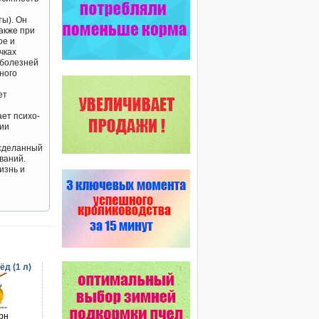
ы). Он
акже при
ое и
чках
 болезней
ного
ет
ет психо-
нии
 сделанный
ваний.
изнь и
д (1 л)
грн