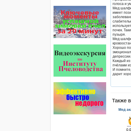
звено в системе
голоса и 
комплексного оздоровления
Мед шалфе
от болезней пчел и
имеет пози
повышения рентабельности
заболевани
пасеки.
слабительн
Апидез, Варроадез, Амипол-Т,
использует
Апирой, Апистоп, Бипин-Т,
почек. Так
Полисан и Гармония…
пузыря.
Мед шалфе
кровооста
Язык танцев и звуков
Хорошо пом
Пчелы общаются с
эмоционал
помощью языка танцев и
депрессии
звуков. Это…
Каждый из 
пчёлами и
Прополис играет решающую
И помните,
роль в жизни пчелиной
дарит хор
семьи.
Он обеспечивает
безупречную чистоту улья,
или древесного дупла, где…
Пчёлы умеют считать до
Также в
четырёх.
Проведя серию
Мед ак
экспериментов, учёные
выяснили, что медоносные
пчёлы превосходят…
Препараты для лечения пчел
0.