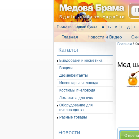
Поиск по первой букве
А
Б
В
Г
Д
Е
Главная
Новости и Видео
Ски
Главная
/ К
.
Каталог
Биодобавки и косметика
Мед ша
Вощина
Дезинфектанты
Инвентарь пчеловода
Костюмы пчеловода
Лекарства для пчел
Оборудование для
пчеловодства:
Разные товары
Новости
О преп