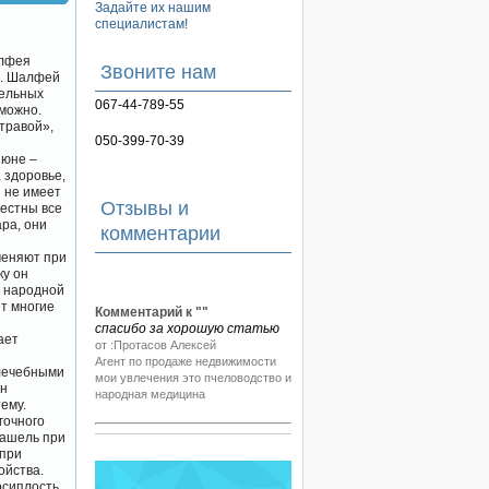
Задайте их нашим
специалистам!
алфея
Звоните нам
ы. Шалфей
тельных
067-44-789-55
можно.
травой»,
050-399-70-39
июне –
 здоровье,
 не имеет
Отзывы и
вестны все
ра, они
комментарии
меняют при
ку он
в народной
Комментарий к "
"
т многие
спасибо за хорошую статью
от :Протасов Алексей
ает
Агент по продаже недвижимости
мои увлечения это пчеловодство и
 лечебными
народная медицина
он
ему.
гочного
кашель при
 при
ойства.
осиплость