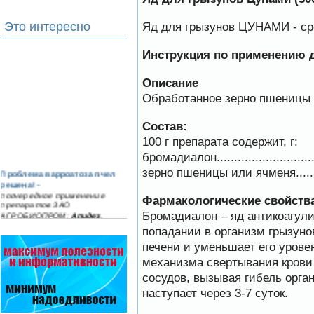
Яд для грызунов ЦУНАМИ - ср
Это интересно
Инструкция по применению 
Описание
Обработанное зерно пшеницы и
Состав:
100 г препарата содержит, г:
бромадиалон..............................
зерно пшеницы или ячменя...........
Проблема варроатоза пчел
решена! -
поочередное применение
Фармакологические свойства
препаратов ЗАО
АГРОБИОПРОМ
:
Апидез
,
Бромадиалон – яд антикоагул
Варроадез
,
Амипол-Т
,…
попадании в организм грызуно
печени и уменьшает его урове
Пчеловоды-долгожители
По результатам
механизма свертывания крови
статистического
сосудов, вызывая гибель орга
исследования по
долгожителям старше 100
наступает через 3-7 суток.
лет…