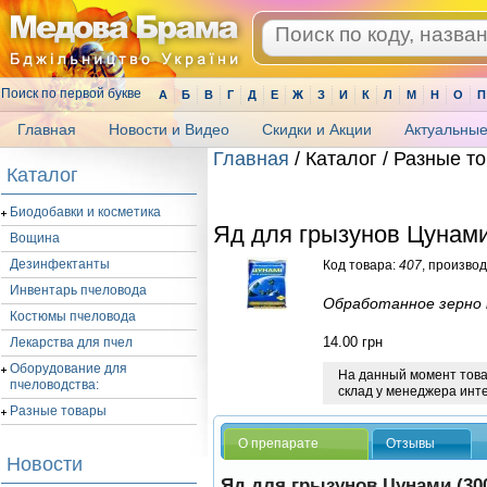
Поиск по первой букве
А
Б
В
Г
Д
Е
Ж
З
И
К
Л
М
Н
О
П
Главная
Новости и Видео
Скидки и Акции
Актуальные
Главная
/ Каталог / Разные т
Каталог
.
Биодобавки и косметика
Яд для грызунов Цунами 
Вощина
Дезинфектанты
Код товара:
407
, произво
Инвентарь пчеловода
Обработанное зерно 
Костюмы пчеловода
14.00
грн
Лекарства для пчел
Оборудование для
На данный момент товар
пчеловодства:
склад у менеджера инт
Разные товары
О препарате
Отзывы
Новости
Яд для грызунов Цунами (300