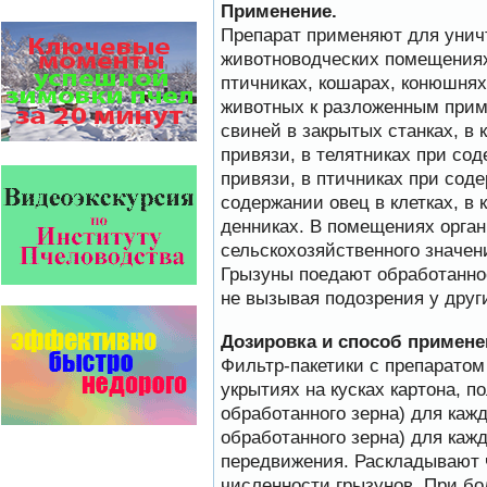
Применение.
На рынке, где есть Варроадез
очень сложно приходится
Препарат применяют для унич
конкурентным препаратам
животноводческих помещениях 
- они просто не выдерживают
конкуренцию ни по цене,…
птичниках, кошарах, конюшнях
животных к разложенным прим
Варроадез - это лучшее
свиней в закрытых станках, в 
современное средство
для лечения варроатоза и
привязи, в телятниках при сод
действует на два вида
привязи, в птичниках при соде
клеща…
содержании овец в клетках, в
Язык танцев и звуков
денниках. В помещениях орга
Пчелы общаются с помощью
сельскохозяйственного значен
языка танцев и звуков. Это…
Грызуны поедают обработанное
Безукоризненно сильное
не вызывая подозрения у друг
звено в системе
комплексного оздоровления
от болезней пчел и
Дозировка и способ примене
повышения рентабельности
Фильтр-пакетики с препаратом
пасеки.
Апидез, Варроадез, Амипол-Т,
укрытиях на кусках картона, по
Апирой, Апистоп, Бипин-Т,
обработанного зерна) для кажд
Полисан и Гармония…
обработанного зерна) для кажд
Прополис играет решающую
передвижения. Раскладывают ч
роль в жизни пчелиной
численности грызунов. При б
семьи.