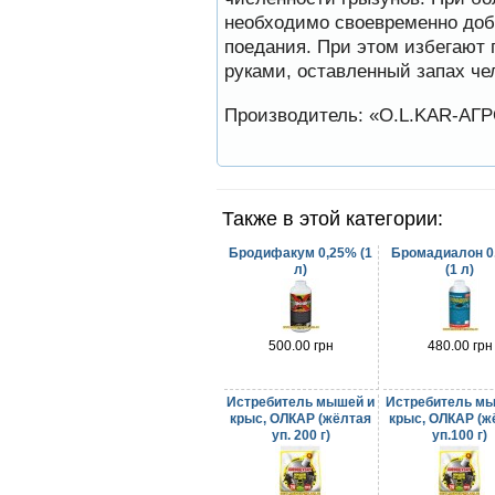
Он обеспечивает
необходимо своевременно доба
безупречную чистоту улья,
поедания. При этом избегают 
или древесного дупла, где…
руками, оставленный запах чел
Препараты для лечения пчел
ЗАО АГРОБИОПРОМ
Производитель: «O.L.KAR-А
обеспечивают самые
высокие показатели
сохранности пчел и
рентабельность пасеки.
Препараты для лечения пчел
Также в этой категории:
ЗАО АГРОБИОПРОМ
- это и высокая
эффективность, и
Бродифакум 0,25% (1
Бромадиалон 0
безупречно стабильные
л)
(1 л)
качество…
Пчёлы умеют считать до
четырёх.
500.00 грн
480.00 грн
Проведя серию
экспериментов, учёные
выяснили, что медоносные
Истребитель мышей и
Истребитель мы
пчёлы превосходят…
крыс, ОЛКАР (жёлтая
крыс, ОЛКАР (ж
уп. 200 г)
уп.100 г)