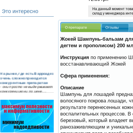
На данный момент товар
Это интересно
склад у менеджера инт
О препарате
Отзывы
Жокей Шампунь-бальзам для
дегтем и прополисом) 200 м
Инструкция
по применению Ш
восстанавливающий Жокей
На рынке, где есть Варроадез
Сфера применения:
очень сложно приходится
конкурентным препаратам
- они просто не выдерживают
Описание
конкуренцию ни по цене,…
Шампунь для лошадей предназ
волосяного покрова лошади, ч
Безукоризненно сильное
звено в системе
результате перенесенных кожн
комплексного оздоровления
воспалительных процессов. В 
от болезней пчел и
повышения рентабельности
березовый, который владеет
пасеки.
ранозаживляющим и уникальн
Апидез, Варроадез, Амипол-Т,
Апирой, Апистоп, Бипин-Т,