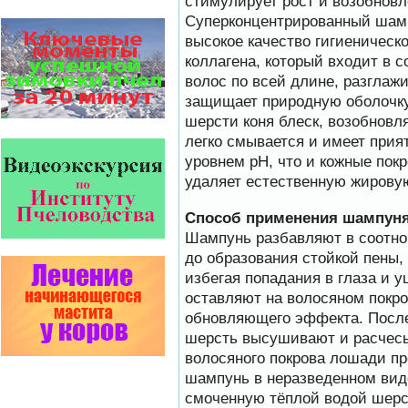
стимулирует рост и возобновл
Полисан и Гармония…
Суперконцентрированный шам
высокое качество гигиеническ
Пчёлы умеют считать до
четырёх.
коллагена, который входит в 
Проведя серию
волос по всей длине, разглаж
экспериментов, учёные
выяснили, что медоносные
защищает природную оболочку
пчёлы превосходят…
шерсти коня блеск, возобнов
Проблема варроатоза пчел
легко смывается и имеет прия
решена! -
уровнем рН, что и кожные пок
поочередное применение
препаратов ЗАО
удаляет естественную жирову
АГРОБИОПРОМ
:
Апидез
,
Варроадез
,
Амипол-Т
,…
Способ применения шампуня
Шампунь разбавляют в соотно
Прополис играет решающую
роль в жизни пчелиной
до образования стойкой пены,
семьи.
избегая попадания в глаза и у
Он обеспечивает
безупречную чистоту улья,
оставляют на волосяном покро
или древесного дупла, где…
обновляющего эффекта. После
Препараты для лечения пчел
шерсть высушивают и расчесы
ЗАО АГРОБИОПРОМ
волосяного покрова лошади п
- это и высокая
эффективность, и
шампунь в неразведенном виде
безупречно стабильные
смоченную тёплой водой шерс
качество…