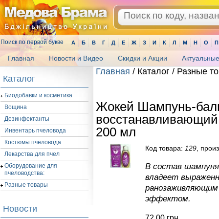
Поиск по первой букве
А
Б
В
Г
Д
Е
Ж
З
И
К
Л
М
Н
О
П
Главная
Новости и Видео
Скидки и Акции
Актуальные
Главная
/ Каталог / Разные т
Каталог
.
Биодобавки и косметика
Жокей Шампунь-бал
Вощина
восстанавливающий 
Дезинфектанты
200 мл
Инвентарь пчеловода
Костюмы пчеловода
Код товара:
129
, прои
Лекарства для пчел
В состав шампуня
Оборудование для
пчеловодства:
владеет выражен
Разные товары
ранозаживляющим
эффектом.
Новости
72.00
грн