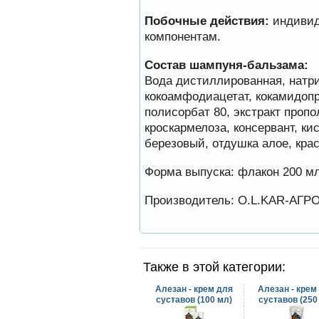
Побочные действия:
индивид
Препараты для лечения пчел
ЗАО АГРОБИОПРОМ
компонентам.
обеспечивают самые
высокие показатели
сохранности пчел и
Состав шампуня-бальзама:
рентабельность пасеки.
Вода дистиллированная, натри
кокоамфодиацетат, кокамидопр
Язык танцев и звуков
Пчелы общаются с
полисорбат 80, экстракт пропо
помощью языка танцев и
кроскармелоза, консервант, ки
звуков. Это…
березовый, отдушка алое, кра
Пчеловоды-долгожители
По результатам
Форма выпуска: флакон 200 м
статистического
исследования по
долгожителям старше 100
Производитель: O.L.KAR-АГ
лет…
Варроадез - это лучшее
современное средство
для лечения варроатоза и
действует на два вида
Также в этой категории:
клеща…
Алезан - крем для
Алезан - крем
суставов (100 мл)
суставов (250