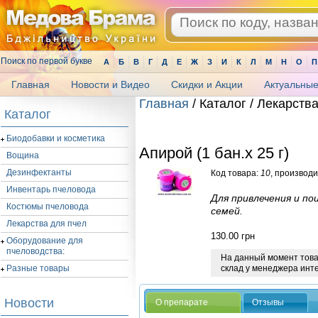
Поиск по первой букве
А
Б
В
Г
Д
Е
Ж
З
И
К
Л
М
Н
О
П
Главная
Новости и Видео
Скидки и Акции
Актуальные
Главная
/ Каталог / Лекарства
Каталог
.
Биодобавки и косметика
Апирой (1 бан.х 25 г)
Вощина
Дезинфектанты
Код товара:
10
, производ
Инвентарь пчеловода
Для привлечения и по
Костюмы пчеловода
семей.
Лекарства для пчел
130.00
грн
Оборудование для
пчеловодства:
На данный момент товар
склад у менеджера инт
Разные товары
Новости
О препарате
Отзывы