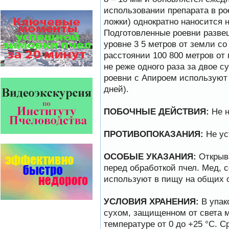
эффективность, и безупречно
использовании препарата в рое
стабильные качество…
ложки) однократно наносится 
Безукоризненно сильное
Подготовленные роевни разве
звено в системе
уровне 3 5 метров от земли с
комплексного оздоровления
расстоянии 100 800 метров от
от болезней пчел и
повышения рентабельности
не реже одного раза за двое с
пасеки.
роевни с Апироем используют 
Апидез, Варроадез, Амипол-Т,
Апирой, Апистоп, Бипин-Т,
дней).
Полисан и Гармония…
На рынке, где есть Варроадез
ПОБОЧНЫЕ ДЕЙСТВИЯ:
Не н
очень сложно приходится
конкурентным препаратам
- они просто не
ПРОТИВОПОКАЗАНИЯ:
Не ус
выдерживают конкуренцию
ни по цене,…
ОСОБЫЕ УКАЗАНИЯ:
Открыва
Пчёлы умеют считать до
перед обработкой пчел. Мед,
четырёх.
используют в пищу на общих 
Проведя серию
экспериментов, учёные
выяснили, что медоносные
УСЛОВИЯ ХРАНЕНИЯ:
В упак
пчёлы превосходят…
сухом, защищенном от света м
Варроадез - это лучшее
температуре от 0 до +25 °С. Ср
современное средство