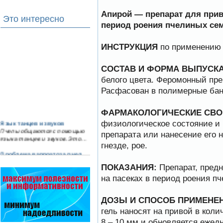
Апирой — препарат для прив
Это интересно
период роения пчелиных се
ИНСТРУКЦИЯ
по применению 
СОСТАВ И ФОРМА ВЫПУСКА
белого цвета. Феромонный пре
Расфасован в полимерные банки
ФАРМАКОЛОГИЧЕСКИЕ СВО
Язык танцев и звуков
физиологическое состояние и 
Пчелы общаются с помощью
препарата или нанесение его 
языка танцев и звуков. Это…
гнезде, рое.
Проблема варроатоза пчел
решена! -
ПОКАЗАНИЯ:
Препарат, предн
поочередное применение
препаратов ЗАО
на пасеках в период роения п
АГРОБИОПРОМ
:
Апидез
,
Варроадез
,
Амипол-Т
,…
ДОЗЫ И СПОСОБ ПРИМЕНЕ
Препараты для лечения пчел
гель наносят на привой в коли
ЗАО АГРОБИОПРОМ
8 – 10 мм и обновляется ежедн
- это и высокая