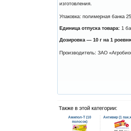
изготовления.
для лечения варроатоза и
действует на два вида
клеща…
Упаковка: полимерная банка 25
Прополис играет решающую
роль в жизни пчелиной
Единица отпуска товара:
1 ба
семьи.
Он обеспечивает
Дозировка — 10 г на 1 роевн
безупречную чистоту улья,
или древесного дупла, где…
Производитель: ЗАО «Агробио
Пчеловоды-долгожители
По результатам
статистического
исследования по
долгожителям старше 100
лет…
Препараты для лечения пчел
ЗАО АГРОБИОПРОМ
обеспечивают самые
высокие показатели
сохранности пчел и
рентабельность пасеки.
Также в этой категории:
Амипол-Т (10
Антивир (1 пак.х
полосок)