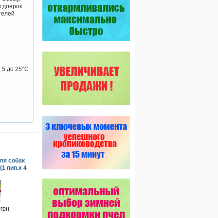
 доярок.
телей
 5 до 25°С
ля собак
(1 пип.х 4
)
 грн