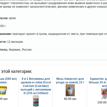
ладает токсичностью, не вызывает раздражения кожи вымени животного и рук
 крема не изменяет органолептических, физико-химических и других показа
уска:
крем.
00 г
ранения:
препарат хранят в сухом, защищенном от света, при температуре от
ости:
12 месяцев.
тель:
Фармакс, Россия.
 этой категории:
ька (200 мл)
8 в 1 Витамины для
Мазь Аверсект для
Адвантікс д
раїна
щенков и собак Excel
ухода за кожей, 15 г
більше 25 кг 
Calcium (Calcidee)
мл
кальций с витамином
D (155 шт./100мл)
00 грн
60.00 грн
230.00