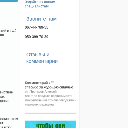
Задайте их нашим
специалистам!
Звоните нам
067-44-789-55
ий и т.д.)
ов
050-399-70-39
Отзывы и
комментарии
Комментарий к "
"
спасибо за хорошую статью
от :Протасов Алексей
Действие
Агент по продаже недвижимости
ных
мои увлечения это пчеловодство и
жирные
народная медицина
еханическом
ят
 в кожу.