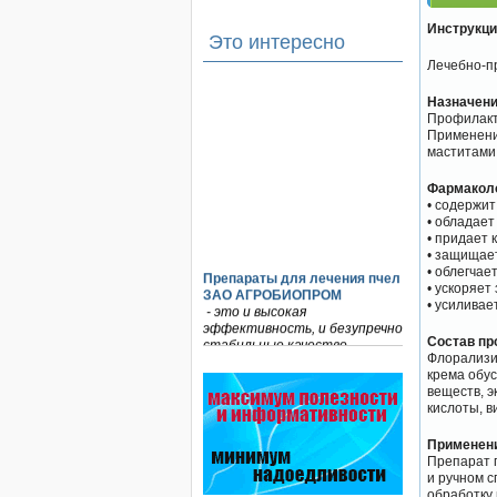
Инструкци
Это интересно
Лечебно-п
Назначени
Профилакти
Применени
маститами
Фармаколо
• содержит
• обладае
• придает 
• защищае
• облегчае
Препараты для лечения пчел
• ускоряет
ЗАО АГРОБИОПРОМ
• усиливае
- это и высокая
эффективность, и безупречно
стабильные качество…
Состав пр
Флорализин
крема обу
Препараты для лечения пчел
веществ, 
ЗАО АГРОБИОПРОМ
кислоты, в
обеспечивают самые высокие
показатели сохранности
пчел и рентабельность
Применени
пасеки.
Препарат п
и ручном с
обработку 
Безукоризненно сильное