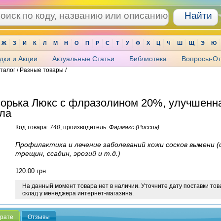
Ж
З
И
К
Л
М
Н
О
П
Р
С
Т
У
Ф
Х
Ц
Ч
Ш
Щ
Э
Ю
дки и Акции
Актуальные Статьи
Библиотека
Вопросы-От
аталог / Разные товары /
орька Люкс с флразолином 20%, улучшенн
ла
Код товара:
740
, производитель:
Фармакс (Россия)
Профилактика и лечение заболеваний кожи сосков вымени (
трещин, ссадин, эрозий и т.д.)
120.00
грн
На данный момент товара нет в наличии. Уточните дату поставки тов
склад у менеджера интернет-магазина.
арате
Отзывы