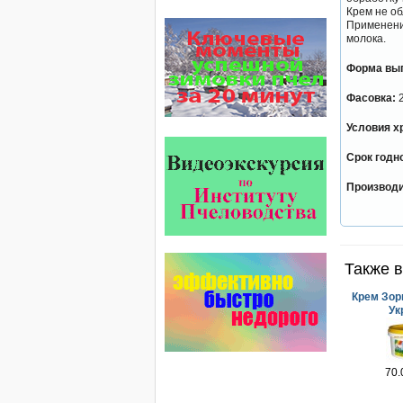
Крем не об
звено в системе
Применение
комплексного оздоровления
молока.
от болезней пчел и
повышения рентабельности
пасеки.
Форма вып
Апидез, Варроадез, Амипол-Т,
Апирой, Апистоп, Бипин-Т,
Фасовка:
2
Полисан и Гармония…
Условия х
На рынке, где есть Варроадез
очень сложно приходится
Срок годн
конкурентным препаратам
- они просто не
Производи
выдерживают конкуренцию
ни по цене,…
Прополис играет решающую
роль в жизни пчелиной
семьи.
Также в
Он обеспечивает
безупречную чистоту улья,
Крем Зор
или древесного дупла, где…
Ук
Пчёлы умеют считать до
четырёх.
Проведя серию
экспериментов, учёные
70.
выяснили, что медоносные
пчёлы превосходят…