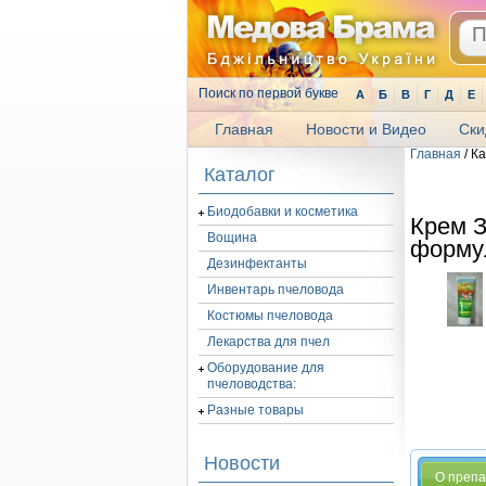
Поиск по первой букве
А
Б
В
Г
Д
Е
Главная
Новости и Видео
Ски
Главная
/ К
.
Каталог
Биодобавки и косметика
Крем З
Вощина
форму
Дезинфектанты
Инвентарь пчеловода
Костюмы пчеловода
Лекарства для пчел
Оборудование для
пчеловодства:
Разные товары
Новости
О преп