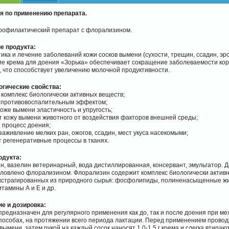
я по применению препарата.
рофилактический препарат с флорализином.
е продукта:
ка и лечение заболеваний кожи сосков вымени (сухости, трещин, ссадин, эроз
е крема для доения «Зорька» обеспечивает сокращение заболеваемости кор
, что способствует увеличению молочной продуктивности.
гические свойства:
 комплекс биологически активных веществ;
т противовоспалительным эффектом;
коже вымени эластичность и упругость;
т кожу вымени животного от воздействия факторов внешней среды;
т процесс доения;
 заживление мелких ран, ожогов, ссадин, мест укуса насекомыми;
т регенеративные процессы в тканях.
одукта:
, вазелин ветеринарный, вода дистиллированная, консервант, эмульгатор. 
словлено флорализином. Флорализин содержит комплекс биологически актив
экстрагированных из природного сырья: фосфолипиды, полиненасыщенные 
итамины А и Е и др.
е и дозировка:
редназначен для регулярного применения как до, так и после доения при м
пособах, на протяжении всего периода лактации. Перед применением провод
вымени, затем рукой на каждый сосок наносят 1,0-1,5 г крема и слегка втирают