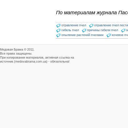
По материалам журнала Пас
отравление пчел
отравление пчел пест
гибель пчел
причины гибели пчел
м
опыление растений пчелами
кочевое п
Медовая Брама © 2011.
Все права защищены.
При копировании материалов, активная ссылка на
источник (medovabrama.com.ua) - обязательна!