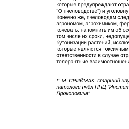
По результатам
которые предупреждают отра
статистического
исследования по
"О пчеловодстве") и уголовну
долгожителям старше 100
Конечно же, пчеловодам след
лет…
агрономом, агрохимиком, фер
Препараты для лечения пчел
кочевать, напомнить им об ос
ЗАО АГРОБИОПРОМ
том числе их сроки, недопущ
обеспечивают самые
высокие показатели
бутонизации растений, исклю
сохранности пчел и
которые являются токсичными
рентабельность пасеки.
ответственности в случае от
Проблема варроатоза пчел
толерантные взаимоотношен
решена! -
поочередное применение
препаратов ЗАО
АГРОБИОПРОМ
:
Апидез
,
Г. М. ПРИЙМАК, старший на
Варроадез
,
Амипол-Т
,…
патологи пчёл ННЦ "Институ
Пчёлы умеют считать до
Прокоповича"
четырёх.
Проведя серию
экспериментов, учёные
выяснили, что медоносные
пчёлы превосходят…