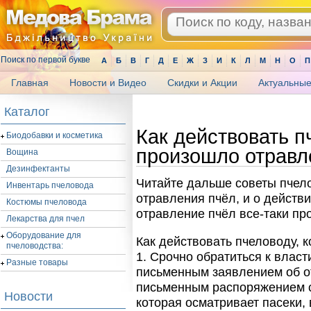
Поиск по первой букве
А
Б
В
Г
Д
Е
Ж
З
И
К
Л
М
Н
О
П
Главная
Новости и Видео
Скидки и Акции
Актуальные
.
Каталог
Как действовать п
Биодобавки и косметика
произошло отравл
Вощина
Дезинфектанты
Читайте дальше советы пче
Инвентарь пчеловода
отравления пчёл, и о действи
Костюмы пчеловода
отравление пчёл все-таки пр
Лекарства для пчел
Оборудование для
Как действовать пчеловоду, 
пчеловодства:
1. Срочно обратиться к власт
Разные товары
письменным заявлением об о
письменным распоряжением с
Новости
которая осматривает пасеки,