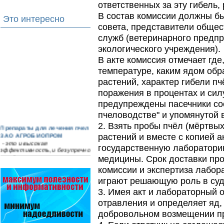
ответственных за эту гибель,
В состав комиссии должны бы
Это интересно
совета, представители общес
служб (ветеринарного предпр
экологического учреждения).
В акте комиссия отмечает где,
температуре, каким ядом обр
растений, характер гибели пч
поражения в процентах и ​​си
предупреждены пасечники со
пчеловодстве" и упомянутой 
2. Взять пробы пчёл (мёртвы
Препараты для лечения пчел
ЗАО АГРОБИОПРОМ
растений и вместе с копией а
- это и высокая
государственную лаборатори
эффективность, и безупречно
стабильные качество…
медицины. Срок доставки про
комиссии и экспертиза лабор
Варроадез - это лучшее
играют решающую роль в суд
современное средство
для лечения варроатоза и
3. Имея акт и лабораторный 
действует на два вида
отравления и определяет яд,
клеща…
добровольном возмещении п
Безукоризненно сильное