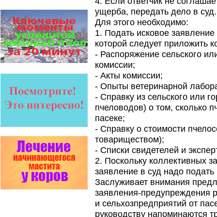
4. Если ответчик не соглаша
звено в системе
комплексного оздоровления
ущерба, передать дело в суд.
от болезней пчел и
Для этого необходимо:
повышения рентабельности
пасеки.
1. Подать исковое заявление в
Апидез, Варроадез, Амипол-Т,
которой следует приложить к
Апирой, Апистоп, Бипин-Т,
- Распоряжение сельского ил
Полисан и Гармония…
комиссии;
Прополис играет решающую
- Акты комиссии;
роль в жизни пчелиной
семьи.
- Опыты ветеринарной лабор
Он обеспечивает
- Справку из сельского или г
безупречную чистоту улья,
или древесного дупла, где…
пчеловодов) о том, сколько 
пасеке;
На рынке, где есть Варроадез
- Справку о стоимости пчело
очень сложно приходится
конкурентным препаратам
товариществом);
- они просто не
- Списки свидетелей и экспер
выдерживают конкуренцию
ни по цене,…
2. Поскольку коллективных з
заявление в суд надо подать
Язык танцев и звуков
Заслуживает внимания предл
Пчелы общаются с
помощью языка танцев и
заявления-предупреждения 
звуков. Это…
и сельхозпредприятий от пас
Пчеловоды-долгожители
руководству напоминаются т