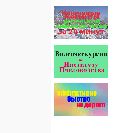
Препараты для лечения пчел
ЗАО АГРОБИОПРОМ
обеспечивают самые высокие
показатели сохранности
пчел и рентабельность
пасеки.
Безукоризненно сильное
звено в системе
комплексного оздоровления
от болезней пчел и
повышения рентабельности
пасеки.
Апидез, Варроадез, Амипол-Т,
Апирой, Апистоп, Бипин-Т,
Полисан и Гармония…
Пчёлы умеют считать до
четырёх.
Проведя серию
экспериментов, учёные
выяснили, что медоносные
пчёлы превосходят…
Препараты для лечения пчел
ЗАО АГРОБИОПРОМ
- это и высокая
эффективность, и
безупречно стабильные
качество…