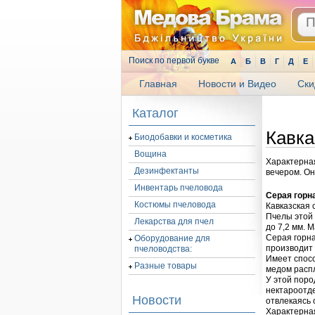
Поиск по первой букве
А
Б
В
Г
Д
Е
Главная
Новости и Видео
Ски
.
Каталог
Кавка
Биодобавки и косметика
Вощина
Характерная
Дезинфектанты
вечером. Он
Инвентарь пчеловода
Серая горна
Костюмы пчеловода
Кавказская 
Пчелы этой 
Лекарства для пчел
до 7,2 мм. М
Серая горн
Оборудование для
производит
пчеловодства:
Имеет спосо
Разные товары
медом распл
У этой поро
нектароотде
Новости
отвлекаясь 
Характерная