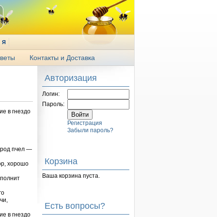
Я
веты
Контакты и Доставка
Авторизация
Логин:
Пароль:
ие в гнездо
Регистрация
Забыли пароль?
ород пчел —
Корзина
ор, хорошо
Ваша корзина пуста.
аполнит
го
чи,
Есть вопросы?
ие в гнездо