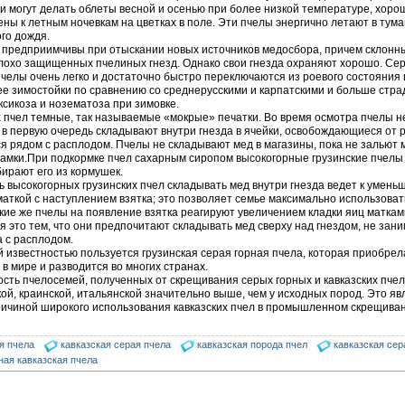
и могут делать облеты весной и осенью при более низкой температуре, хоро
ны к летным ночевкам на цветках в поле. Эти пчелы энергично летают в тума
го дождя.
 предприимчивы при отыскании новых источников медосбора, причем склонны
плохо защищенных пчелиных гнезд. Однако свои гнезда охраняют хорошо. Се
пчелы очень легко и достаточно быстро переключаются из роевого состояния 
 зимостойки по сравнению со среднерусскими и карпатскими и больше стра
ксикоза и нозематоза при зимовке.
 пчел темные, так называемые «мокрые» печатки. Во время осмотра пчелы не
 в первую очередь складывают внутри гнезда в ячейки, освобождающиеся от 
 рядом с расплодом. Пчелы не складывают мед в магазины, пока не зальют
амки.При подкормке пчел сахарным сиропом высокогорные грузинские пчелы 
ирают его из кормушек.
 высокогорных грузинских пчел складывать мед внутри гнезда ведет к умен
маткой с наступлением взятка; это позволяет семье максимально использовать
ие же пчелы на появление взятка реагируют увеличением кладки яиц маткам
 это тем, что они предпочитают складывать мед сверху над гнездом, не зан
а с расплодом.
известностью пользуется грузинская серая горная пчела, которая приобре
 в мире и разводится во многих странах.
сть пчелосемей, полученных от скрещивания серых горных и кавказских пчел
ой, краинской, итальянской значительно выше, чем у исходных пород. Это яв
ричиной широкого использования кавказских пчел в промышленном скрещиван
я пчела
кавказская серая пчела
кавказская порода пчел
кавказская сер
ная кавказская пчела