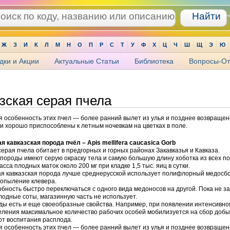
Ж
З
И
К
Л
М
Н
О
П
Р
С
Т
У
Ф
Х
Ц
Ч
Ш
Щ
Э
Ю
дки и Акции
Актуальные Статьи
Библиотека
Вопросы-От
зская серая пчела
 особенность этих пчел — более ранний вылет из улья и позднее возвращен
и хорошо приспособлены к летным ночевкам на цветках в поле.
я кавказская порода пчёл – Apis mellifera caucasica Gorb
серая пчела обитает в предгорных и горных районах Закавказья и Кавказа.
породы имеют серую окраску тела и самую большую длину хоботка из всех п
асса плодных маток около 200 мг при кладке 1,5 тыс. яиц в сутки.
ая кавказская порода лучше среднерусской использует полифлорный медосб
 опыление клевера.
бность быстро переключаться с одного вида медоносов на другой. Пока не з
одные соты, магазинную часть не использует.
ды есть и еще своеобразные свойства. Например, при появлении интенсивно
ления максимальное количество рабочих особей мобилизуется на сбор добы
от воспитания расплода.
 особенность этих пчел — более ранний вылет из улья и позднее возвращен