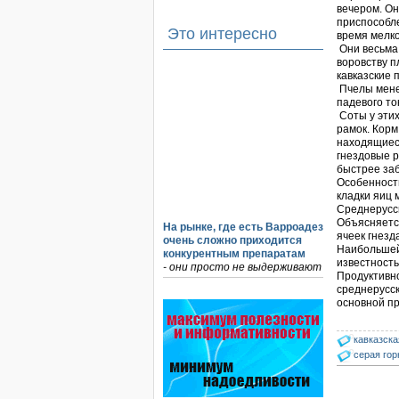
вечером. Он
приспособле
Это интересно
время мелко
Они весьма
воровству 
кавказские 
Пчелы менее
падевого то
Соты у этих
рамок. Корм
находящиеся
гнездовые р
быстрее заб
Особенность
кладки яиц 
Среднерусск
Объясняется
На рынке, где есть Варроадез
ячеек гнезд
очень сложно приходится
Наибольшей 
конкурентным препаратам
известность
- они просто не выдерживают
Продуктивно
конкуренцию ни по цене,…
среднерусск
основной п
Проблема варроатоза пчел
решена! -
поочередное применение
кавказска
препаратов ЗАО
серая гор
АГРОБИОПРОМ
:
Апидез
,
Варроадез
,
Амипол-Т
,…