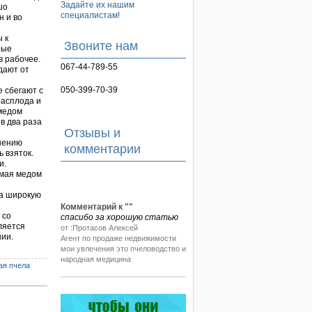
Задайте их нашим
шо
специалистам!
н и во
 к
Звоните нам
рые
в рабочее.
067-44-789-55
дают от
050-399-70-39
 сбегают с
расплода и
 медом
в два раза
Отзывы и
ьшению
комментарии
 взяток.
и.
имая медом
ла широкую
Комментарий к "
"
спасибо за хорошую статью
 со
от :Протасов Алексей
ляется
Агент по продаже недвижимости
ии.
мои увлечения это пчеловодство и
народная медицина
ая пчела