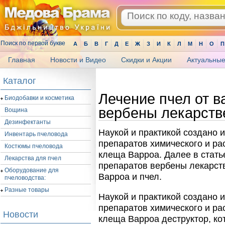
Поиск по первой букве
А
Б
В
Г
Д
Е
Ж
З
И
К
Л
М
Н
О
П
Главная
Новости и Видео
Скидки и Акции
Актуальные
.
Каталог
Лечение пчел от 
Биодобавки и косметика
вербены лекарств
Вощина
Дезинфектанты
Наукой и практикой создано 
Инвентарь пчеловода
препаратов химического и ра
Костюмы пчеловода
клеща Варроа. Далее в стать
Лекарства для пчел
препаратов вербены лекарст
Оборудование для
Варроа и пчел.
пчеловодства:
Разные товары
Наукой и практикой создано 
препаратов химического и ра
Новости
клеща Варроа деструктор, к