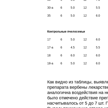
30-а
6
5.0
12
5.5
35
6
5.0
12
6.0
Контрольные пчелосемьи
17
6
5.0
12
6.0
17-а
6
4.5
12
5.5
18
6
6.0
12
6.0
18-а
6
5.0
12
6.0
Как видно из таблицы, выявле
препарата вербены лекарств
аналогична воздействия на н
было отмечено действие пре
насчитывалось от 5 до 7 шт. 