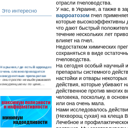
отрасли пчеловодства.
У нас, в Украине, а также в 
Это интересно
варроатозом
пчел применяет
которые высокоэффективны д
что дают быстрый положитель
течение нескольких лет прив
влияет на пчел.
Недостатком химических преп
сохраняться в виде остаточн
пчеловодства.
На сегодня особый научный 
На рынке, где есть Варроадез
очень сложно приходится
препараты системного действ
конкурентным препаратам
настойки и отвары некоторых
- они просто не выдерживают
конкуренцию ни по цене,…
действия, которые убивают 
действенное против многих в
Язык танцев и звуков
Пчелы общаются с помощью
человека, поскольку, в основ
языка танцев и звуков. Это…
или она очень мала.
Нами исследовалось действи
Пчеловоды-долгожители
По результатам
(Нехворощ сухая) на клеща В
статистического
Лечебное и профилактическое
исследования по
долгожителям старше 100