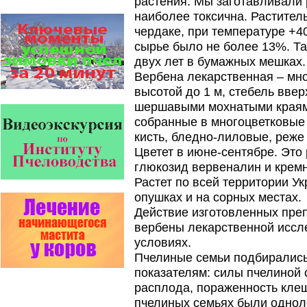
растения. Мы заготавливали 
лет…
наиболее токсична. Растител
чердаке, при температуре +40
Проблема варроатоза пчел
решена! -
сырье было не более 13%. Та
поочередное применение
двух лет в бумажных мешках.
препаратов ЗАО
АГРОБИОПРОМ
:
Апидез
,
Вербена лекарственная – мно
Варроадез
,
Амипол-Т
,…
высотой до 1 м, стебель ввер
Препараты для лечения пчел
шершавыми мохнатыми краями,
ЗАО АГРОБИОПРОМ
собранные в многоцветковые 
- это и высокая
эффективность, и безупречно
кисть, бледно-лиловые, реже 
стабильные качество…
Цветет в июне-сентябре. Это
глюкозид вервеналин и крем
Прополис играет решающую
роль в жизни пчелиной
Растет по всей территории Ук
семьи.
опушках и на сорных местах.
Он обеспечивает безупречную
чистоту улья, или древесного
Действие изготовленных преп
дупла, где…
вербены лекарственной иссл
условиях.
Варроадез - это лучшее
современное средство
Пчелиные семьи подбирались
для лечения варроатоза и
показателям: силы пчелиной 
действует на два вида
клеща…
расплода, пораженность клещ
пчелиных семьях были однол
Препараты для лечения пчел