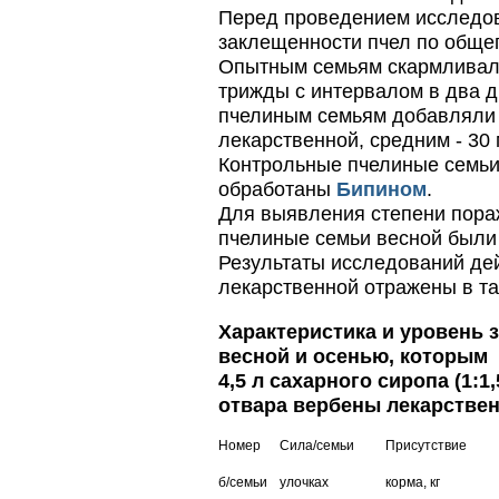
ЗАО АГРОБИОПРОМ
Перед проведением исследов
обеспечивают самые высокие
заклещенности пчел по обще
показатели сохранности
Опытным семьям скармливали 
пчел и рентабельность
пасеки.
трижды с интервалом в два 
пчелиным семьям добавляли 
Пчёлы умеют считать до
четырёх.
лекарственной, средним - 30 
Проведя серию
Контрольные пчелиные семьи,
экспериментов, учёные
выяснили, что медоносные
обработаны
Бипином
.
пчёлы превосходят…
Для выявления степени пора
пчелиные семьи весной был
Безукоризненно сильное
звено в системе
Результаты исследований де
комплексного оздоровления
лекарственной отражены в та
от болезней пчел и
повышения рентабельности
пасеки.
Характеристика
и уровень 
Апидез, Варроадез, Амипол-Т,
весной и осенью, которым 
Апирой, Апистоп, Бипин-Т,
Полисан и Гармония…
4,5 л сахарного сиропа (1:1
отвара вербены лекарствен
Номер
Сила/семьи
Присутствие
б/семьи
улочках
корма, кг