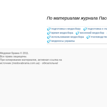
Пчёлы умеют считать до
четырёх.
Проведя серию
экспериментов, учёные
По материалам журнала Пас
выяснили, что медоносные
пчёлы превосходят…
подготовка к медосбору
подготовка к г
Безукоризненно сильное
время медосбора
весенний медосбор
звено в системе
использование медосбора
пчеловодств
комплексного оздоровления
медоносы украины
от болезней пчел и
повышения рентабельности
пасеки.
Апидез, Варроадез, Амипол-Т,
Медовая Брама © 2011.
Апирой, Апистоп, Бипин-Т,
Все права защищены.
Полисан и Гармония…
При копировании материалов, активная ссылка на
источник (medovabrama.com.ua) - обязательна!
Препараты для лечения пчел
ЗАО АГРОБИОПРОМ
обеспечивают самые
высокие показатели
сохранности пчел и
рентабельность пасеки.