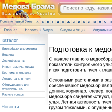
Поиск по первой букве
А
Б
В
Г
Д
Е
Ж
З
И
К
Л
М
Н
О
П
Главная
Новости и Видео
Скидки и Акции
Актуальные
.
Каталог
Подготовка к медо
Биодобавки и косметика
Вощина
О начале главного медосбора
Дезинфектанты
показатели контрольного уль
Инвентарь пчеловода
и как подготовить пчел к гла
Костюмы пчеловода
Лекарства для пчел
Основными растениями в раз
Оборудование для
обеспечивают медосбор являю
пчеловодства:
донник, кориандр, клевер, по
Разные товары
медосбора свидетельствуют, 
улья. Летная активность пче
Новости
грузом тяжелыми, с опущенн