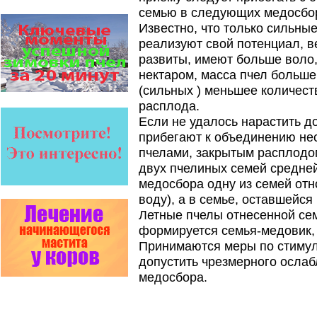
роль в жизни пчелиной
семью в следующих медосбо
семьи.
Он обеспечивает безупречную
Известно, что только сильны
чистоту улья, или древесного
реализуют свой потенциал, в
дупла, где…
развиты, имеют больше воло,
Пчеловоды-долгожители
нектаром, масса пчел больше
По результатам
(сильных ) меньшее количест
статистического
исследования по
расплода.
долгожителям старше 100
Если не удалось нарастить д
лет…
прибегают к объединению не
Варроадез - это лучшее
пчелами, закрытым расплодом
современное средство
двух пчелиных семей средней
для лечения варроатоза и
действует на два вида
медосбора одну из семей отн
клеща…
воду), а в семье, оставшейся
Язык танцев и звуков
Летные пчелы отнесенной сем
Пчелы общаются с помощью
формируется семья-медовик, 
языка танцев и звуков. Это…
Принимаются меры по стимул
Проблема варроатоза пчел
допустить чрезмерного осла
решена! -
медосбора.
поочередное применение
препаратов ЗАО
АГРОБИОПРОМ
:
Апидез
,
Варроадез
,
Амипол-Т
,…