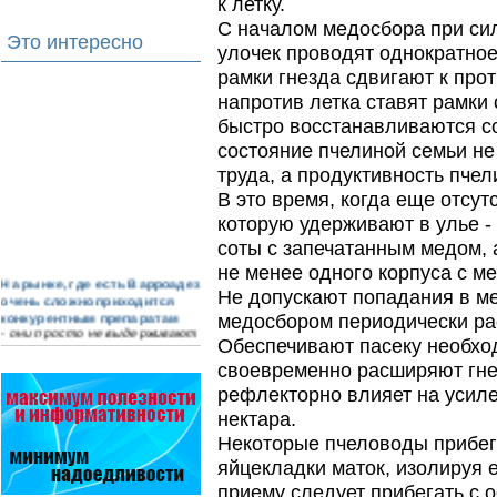
к летку.
С началом медосбора при сил
Это интересно
улочек проводят однократное
рамки гнезда сдвигают к про
напротив летка ставят рамки 
быстро восстанавливаются со
состояние пчелиной семьи не
труда, а продуктивность пче
В это время, когда еще отсут
которую удерживают в улье - 
соты с запечатанным медом, 
не менее одного корпуса с м
На рынке, где есть Варроадез
Не допускают попадания в ме
очень сложно приходится
конкурентным препаратам
медосбором периодически ра
- они просто не выдерживают
Обеспечивают пасеку необхо
конкуренцию ни по цене,…
своевременно расширяют гнез
Препараты для лечения пчел
рефлекторно влияет на усиле
ЗАО АГРОБИОПРОМ
- это и высокая
нектара.
эффективность, и безупречно
Некоторые пчеловоды прибег
стабильные качество…
яйцекладки маток, изолируя е
Прополис играет решающую
приему следует прибегать с 