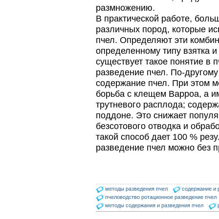
размножению.
Проблема варроатоза пчел
решена! -
В практической работе, боль
поочередное применение
различных пород, которые и
препаратов ЗАО
АГРОБИОПРОМ
:
Апидез
,
пчел. Определяют эти комбин
Варроадез
,
Амипол-Т
,…
определенному типу взятка и 
существует такое понятие в 
Пчёлы умеют считать до
четырёх.
разведение пчел. По-другому
Проведя серию
содержание пчел. При этом 
экспериментов, учёные
выяснили, что медоносные
борьба с клещем Варроа, а и
пчёлы превосходят…
трутневого расплода; содерж
поддоне. Это снижает популя
Варроадез - это лучшее
современное средство
безсотового отводка и обраб
для лечения варроатоза и
такой способ дает 100 % резу
действует на два вида
клеща…
разведение пчел можно без п
Пчеловоды-долгожители
По результатам
статистического
исследования по
методы разведения пчел
содержание и 
долгожителям старше 100
лет…
пчеловодство ротационное разведение пчел
методы содержания и разведения пчел