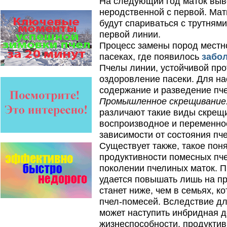
На следующий год маток выво
высокие показатели
сохранности пчел и
неродственной с первой. Мат
рентабельность пасеки.
будут спариваться с трутням
На рынке, где есть Варроадез
первой линии.
очень сложно приходится
Процесс замены пород местн
конкурентным препаратам
пасеках, где появилось
забо
- они просто не
выдерживают конкуренцию
Пчелы линии, устойчивой про
ни по цене,…
оздоровление пасеки. Для на
Язык танцев и звуков
содержание и разведение пче
Пчелы общаются с
Промышленное скрещивание
помощью языка танцев и
звуков. Это…
различают такие виды скрещи
воспроизводное и переменное
Препараты для лечения пчел
зависимости от состояния пч
ЗАО АГРОБИОПРОМ
- это и высокая
Существует также, такое поня
эффективность, и
продуктивности помесных пче
безупречно стабильные
качество…
поколении пчелиных маток. П
удается повышать лишь на пр
Прополис играет решающую
станет ниже, чем в семьях, 
роль в жизни пчелиной
семьи.
пчел-помесей. Вследствие д
Он обеспечивает
может наступить инбридная 
безупречную чистоту улья,
или древесного дупла, где…
жизнеспособности, продуктив