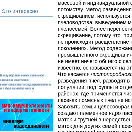
массовой и индивидуальной с
потомству. Метод разведени
Это интересно
скрещиванием, используется
пчеловодства, выведением 
пчелосемей. Более перспект
скрещивание, потому что пр
не происходит расщепление 
поколениях. Метод содержани
промышленного скрещивания, 
не имеет ничего общего с сел
известно, основывается на от
Что касается
чистопородного
Безукоризненно сильное
звено в системе
разведения пчел, разводят в
комплексного оздоровления
популяции, подгруппы и отде
от болезней пчел и
повышения рентабельности
районах, где применяется чи
пасеки.
пасеках помесных пчел не ис
Апидез, Варроадез, Амипол-Т,
Апирой, Апистоп, Бипин-Т,
Завозить семьи целесообразн
Полисан и Гармония…
создают племенное ядро пас
маток и трутней в неродстве
Препараты для лечения пчел
ЗАО АГРОБИОПРОМ
маток для других семей пасек
обеспечивают самые