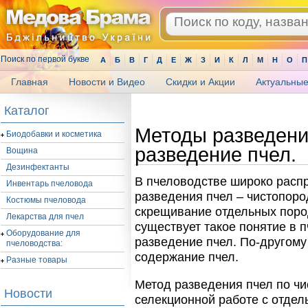
Поиск по первой букве
А
Б
В
Г
Д
Е
Ж
З
И
К
Л
М
Н
О
П
Главная
Новости и Видео
Скидки и Акции
Актуальные
.
Каталог
Методы разведени
Биодобавки и косметика
разведение пчел.
Вощина
Дезинфектанты
В пчеловодстве широко расп
Инвентарь пчеловода
разведения пчел – чистопор
Костюмы пчеловода
скрещивание отдельных поро
Лекарства для пчел
существует такое понятие в 
Оборудование для
разведение пчел. По-другому
пчеловодства:
содержание пчел.
Разные товары
Метод разведения пчел по чи
Новости
селекционной работе с отде