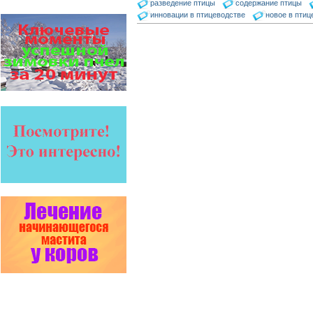
На рынке, где есть Варроадез
разведение птицы
содержание птицы
очень сложно приходится
инновации в птицеводстве
новое в птиц
конкурентным препаратам
- они просто не выдерживают
конкуренцию ни по цене,…
Варроадез - это лучшее
современное средство
для лечения варроатоза и
действует на два вида
клеща…
Проблема варроатоза пчел
решена! -
поочередное применение
препаратов ЗАО
АГРОБИОПРОМ
:
Апидез
,
Варроадез
,
Амипол-Т
,…
Препараты для лечения пчел
ЗАО АГРОБИОПРОМ
обеспечивают самые высокие
показатели сохранности
пчел и рентабельность
пасеки.
Язык танцев и звуков
Пчелы общаются с помощью
языка танцев и звуков. Это…