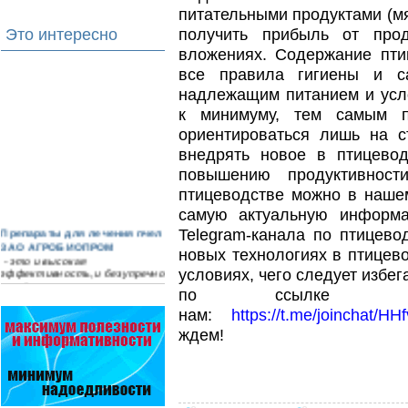
питательными продуктами (мя
Это интересно
получить прибыль от про
вложениях. Содержание пт
все правила гигиены и са
надлежащим питанием и усл
к минимуму, тем самым п
ориентироваться лишь на с
внедрять новое в птицевод
повышению продуктивност
птицеводстве можно в наше
самую актуальную информа
Препараты для лечения пчел
Telegram-канала по птицев
ЗАО АГРОБИОПРОМ
новых технологиях в птицево
- это и высокая
эффективность, и безупречно
условиях, чего следует избег
стабильные качество…
по ссылке и 
нам:
https://t.me/joinchat
Пчёлы умеют считать до
четырёх.
ждем!
Проведя серию
экспериментов, учёные
выяснили, что медоносные
пчёлы превосходят…