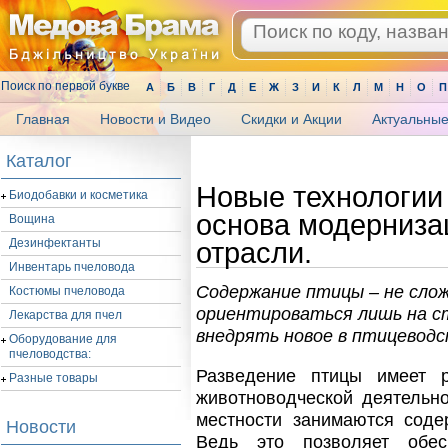
Поиск по первой букве
А
Б
В
Г
Д
Е
Ж
З
И
К
Л
М
Н
О
П
Главная
Новости и Видео
Скидки и Акции
Актуальные
.
Каталог
Новые технологии 
Биодобавки и косметика
основа модерниза
Вощина
Дезинфектанты
отрасли.
Инвентарь пчеловода
Содержание птицы – не сло
Костюмы пчеловода
ориентироваться лишь на с
Лекарства для пчел
внедрять новое в птицеводс
Оборудование для
пчеловодства:
Разведение птицы имеет 
Разные товары
животноводческой деятельно
местности занимаются соде
Новости
Ведь это позволяет обе