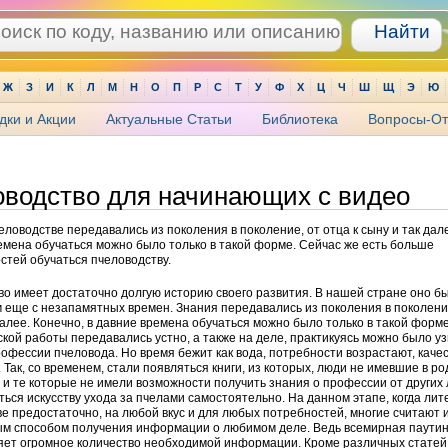
Ж
З
И
К
Л
М
Н
О
П
Р
С
Т
У
Ф
Х
Ц
Ч
Ш
Щ
Э
Ю
дки и Акции
Актуальные Статьи
Библиотека
Вопросы-От
водство для начинающих с видео
еловодстве передавались из поколения в поколение, от отца к сыну и так дал
емена обучаться можно было только в такой форме. Сейчас же есть больше
тей обучаться пчеловодству.
о имеет достаточно долгую историю своего развития. В нашей стране оно б
еще с незапамятных времен. Знания передавались из поколения в поколение
далее. Конечно, в давние времена обучаться можно было только в такой форм
кой работы передавались устно, а также на деле, практикуясь можно было уз
рофессии пчеловода. Но время бежит как вода, потребности возрастают, каче
 Так, со временем, стали появляться книги, из которых, люди не имевшие в ро
 и те которые не имели возможности получить знания о профессии от других
ться искусству ухода за пчелами самостоятельно. На данном этапе, когда ли
е предостаточно, на любой вкус и для любых потребностей, многие считают 
м способом получения информации о любимом деле. Ведь всемирная паути
яет огромное количество необходимой информации. Кроме различных статей