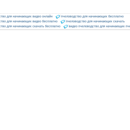
ство для начинающих видео онлайн
пчеловодство для начинающих бесплатно
ство для начинающих видео бесплатно
пчеловодство для начинающих скачать
ство для начинающих скачать бесплатно
видео пчеловодство для начинающих пч