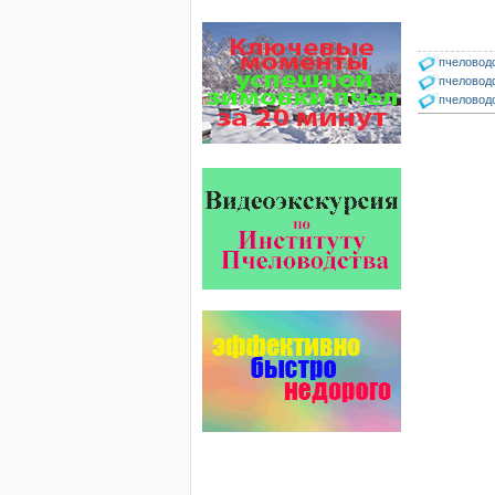
обеспечивают самые высокие
показатели сохранности
пчел и рентабельность
пасеки.
пчеловод
пчеловод
Язык танцев и звуков
пчеловод
Пчелы общаются с помощью
языка танцев и звуков. Это…
Пчеловоды-долгожители
По результатам
статистического
исследования по
долгожителям старше 100
лет…
Безукоризненно сильное
звено в системе
комплексного оздоровления
от болезней пчел и
повышения рентабельности
пасеки.
Апидез, Варроадез, Амипол-Т,
Апирой, Апистоп, Бипин-Т,
Полисан и Гармония…
Пчёлы умеют считать до
четырёх.
Проведя серию