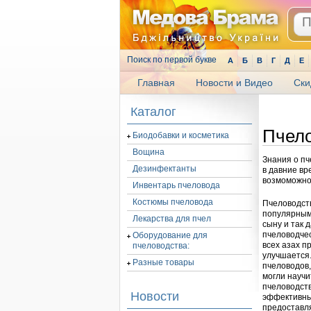
Поиск по первой букве
А
Б
В
Г
Д
Е
Главная
Новости и Видео
Ски
.
Каталог
Пчело
Биодобавки и косметика
Вощина
Знания о пч
Дезинфектанты
в давние вр
возмоможнос
Инвентарь пчеловода
Костюмы пчеловода
Пчеловодств
популярным 
Лекарства для пчел
сыну и так 
пчеловодчес
Оборудование для
всех азах п
пчеловодства:
улучшается.
Разные товары
пчеловодов,
могли научи
пчеловодств
Новости
эффективны
предоставл