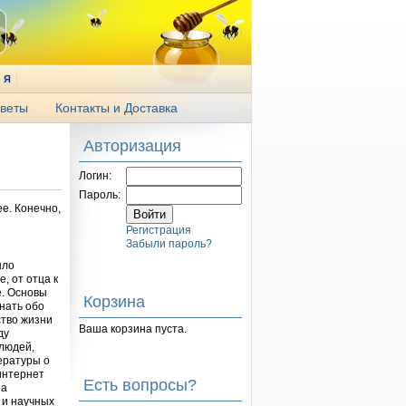
Я
веты
Контакты и Доставка
Авторизация
Логин:
Пароль:
ее. Конечно,
Регистрация
Забыли пароль?
ыло
, от отца к
е. Основы
Корзина
нать обо
ство жизни
Ваша корзина пуста.
ду
 людей,
тературы о
интернет
Есть вопросы?
на
 и научных