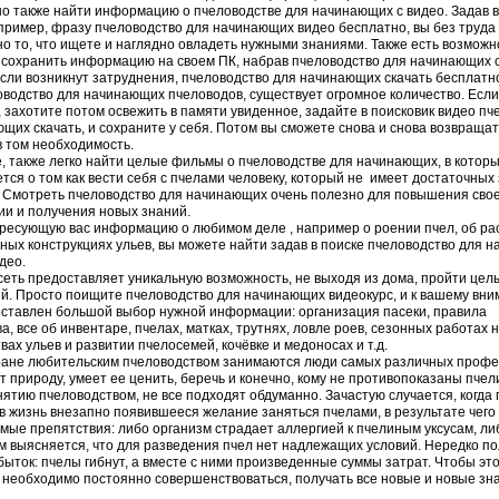
о также найти информацию о пчеловодстве для начинающих с видео. Задав в
пример, фразу пчеловодство для начинающих видео бесплатно, вы без труда
о то, что ищете и наглядно овладеть нужными знаниями. Также есть возможно
сохранить информацию на своем ПК, набрав пчеловодство для начинающих с
сли возникнут затруднения, пчеловодство для начинающих скачать бесплатн
водство для начинающих пчеловодов, существует огромное количество. Если
 захотите потом освежить в памяти увиденное, задайте в поисковик видео пч
щих скачать, и сохраните у себя. Потом вы сможете снова и снова возвращать
в том необходимость.
, также легко найти целые фильмы о пчеловодстве для начинающих, в котор
тся о том как вести себя с пчелами человеку, который не имеет достаточных
. Смотреть пчеловодство для начинающих очень полезно для повышения сво
и и получения новых знаний.
ресующую вас информацию о любимом деле , например о роении пчел, об ра
зных конструкциях ульев, вы можете найти задав в поиске пчеловодство для 
део.
еть предоставляет уникальную возможность, не выходя из дома, пройти цел
й. Просто поищите пчеловодство для начинающих видеокурс, и к вашему вн
оставлен большой выбор нужной информации: организация пасеки, правила
а, все об инвентаре, пчелах, матках, трутнях, ловле роев, сезонных работах н
вах ульев и развитии пчелосемей, кочёвке и медоносах и т.д.
ране любительским пчеловодством занимаются люди самых различных профе
ит природу, умеет ее ценить, беречь и конечно, кому не противопоказаны пчел
нятию пчеловодством, не все подходят обдуманно. Зачастую случается, когда
 жизнь внезапно появившееся желание заняться пчелами, в результате чего
ые препятствия: либо организм страдает аллергией к пчелиным уксусам, ли
 выясняется, что для разведения пчел нет надлежащих условий. Нередко п
ыток: пчелы гибнут, а вместе с ними произведенные суммы затрат. Чтобы это
 необходимо постоянно совершенствоваться, получать все новые и новые зн