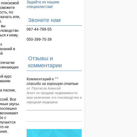
Задайте их нашим
 поисковой
специалистам!
 сможете
сть, по
качать или,
Звоните нам
о.
 вы
067-44-789-55
еловодство
ся к нему,
050-399-70-39
ых
 знаний в
ей
Отзывы и
спечатке
комментарии
начинающих
ый курс
Комментарий к "
"
иманию
спасибо за хорошую статью
от :Протасов Алексей
а пасеке,
Агент по продаже недвижимости
мои увлечения это пчеловодство и
ссий. Все
народная медицина
иные укусы.
 поспешно
 возникают
бо с
олучается
го не
ания.