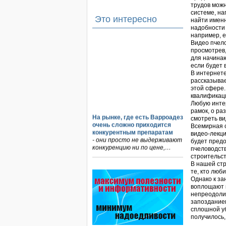
трудов можн
системе, на
Это интересно
найти именн
надобности 
например, е
Видео пчело
просмотрев,
для начинаю
если будет 
В интернете
рассказывае
этой сфере
квалификаци
Любую инте
рамок, о ра
На рынке, где есть Варроадез
смотреть ви
очень сложно приходится
Всемирная с
конкурентным препаратам
видео-лекци
- они просто не выдерживают
будет пред
конкуренцию ни по цене,…
пчеловодств
строительст
Проблема варроатоза пчел
В нашей ст
решена! -
те, кто люб
поочередное применение
Однако к за
препаратов ЗАО
воплощают в
АГРОБИОПРОМ
:
Апидез
,
непреодолим
Варроадез
,
Амипол-Т
,…
запозданием
сплошной уб
Препараты для лечения пчел
получилось,
ЗАО АГРОБИОПРОМ