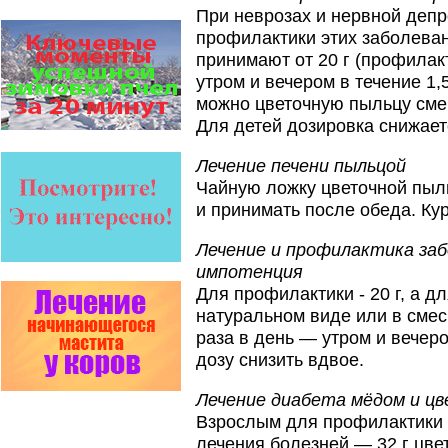
Язык танцев и звуков
При неврозах и нервной депр
Пчелы общаются с помощью
профилактики этих заболеван
языка танцев и звуков. Это…
принимают от 20 г (профилакт
Безукоризненно сильное
утром и вечером в течение 1,
звено в системе
комплексного оздоровления
можно цветочную пыльцу сме
от болезней пчел и
Для детей дозировка снижаетс
повышения рентабельности
пасеки.
Апидез, Варроадез, Амипол-Т,
Лечение печени пыльцой
Апирой, Апистоп, Бипин-Т,
Чайную ложку цветочной пыл
Полисан и Гармония…
и принимать после обеда. Кур
Проблема варроатоза пчел
решена! -
Лечение и профилактика за
поочередное применение
препаратов ЗАО
импотенция
АГРОБИОПРОМ
:
Апидез
,
Для профилактики - 20 г, а д
Варроадез
,
Амипол-Т
,…
натуральном виде или в сме
Пчёлы умеют считать до
раза в день — утром и вечер
четырёх.
дозу снизить вдвое.
Проведя серию
экспериментов, учёные
выяснили, что медоносные
Лечение диабета мёдом и ц
пчёлы превосходят…
Взрослым для профилактики з
На рынке, где есть Варроадез
лечения болезней — 32 г цве