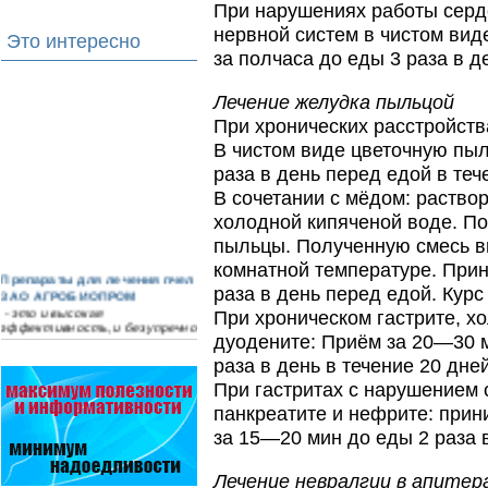
При нарушениях работы серде
нервной систем в чистом вид
Это интересно
за полчаса до еды 3 раза в д
Лечение желудка пыльцой
При хронических расстройства
В чистом виде цветочную пыл
раза в день перед едой в те
В сочетании с мёдом: раство
холодной кипяченой воде. По
пыльцы. Полученную смесь в
комнатной температуре. Прин
Препараты для лечения пчел
раза в день перед едой. Кур
ЗАО АГРОБИОПРОМ
- это и высокая
При хроническом гастрите, хо
эффективность, и безупречно
дуодените: Приём за 20—30 м
стабильные качество…
раза в день в течение 20 дней
Препараты для лечения пчел
При гастритах с нарушением 
ЗАО АГРОБИОПРОМ
обеспечивают самые высокие
панкреатите и нефрите: прин
показатели сохранности
за 15—20 мин до еды 2 раза в
пчел и рентабельность
пасеки.
Лечение невралгии в апитер