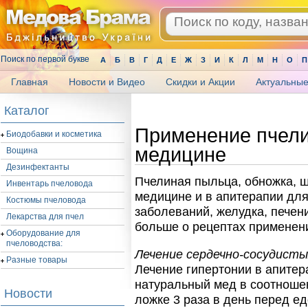
Поиск по первой букве
А
Б
В
Г
Д
Е
Ж
З
И
К
Л
М
Н
О
П
Главная
Новости и Видео
Скидки и Акции
Актуальные
.
Каталог
Применение пчели
Биодобавки и косметика
медицине
Вощина
Дезинфектанты
Пчелиная пыльца, обножка, 
Инвентарь пчеловода
медицине и в апитерапии для
Костюмы пчеловода
заболеваний, желудка, печени
Лекарства для пчел
больше о рецептах применен
Оборудование для
пчеловодства:
Лечение сердечно-сосудисты
Разные товары
Лечение гипертонии в апитер
натуральный мед в соотношени
Новости
ложке 3 раза в день перед едо