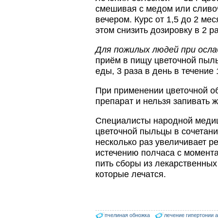
очень сложно приходится
смешивая с медом или сливоч
конкурентным препаратам
- они просто не
вечером. Курс от 1,5 до 2 ме
выдерживают конкуренцию
этом снизить дозировку в 2 ра
ни по цене,…
Пчеловоды-долгожители
Для пожилых людей при осла
По результатам
приём в пищу цветочной пыль
статистического
исследования по
еды, 3 раза в день в течение 
долгожителям старше 100
лет…
При применении цветочной о
препарат и нельзя запивать 
Варроадез - это лучшее
современное средство
для лечения варроатоза и
Специалисты народной медиц
действует на два вида
клеща…
цветочной пыльцы в сочетани
несколько раз увеличивает р
Прополис играет решающую
истечению полчаса с момент
роль в жизни пчелиной
семьи.
пить сборы из лекарственных
Он обеспечивает
которые лечатся.
безупречную чистоту улья,
или древесного дупла, где…
пчелиная обножка
лечение гипертонии 