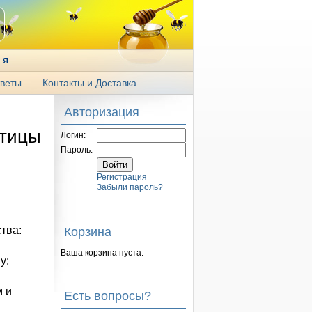
Я
веты
Контакты и Доставка
Авторизация
птицы
Логин:
Пароль:
Регистрация
Забыли пароль?
1. Промо услуги для предприятий, работающих в сфере животноводства: 
Корзина
Ваша корзина пуста.
у:
 и 
Есть вопросы?