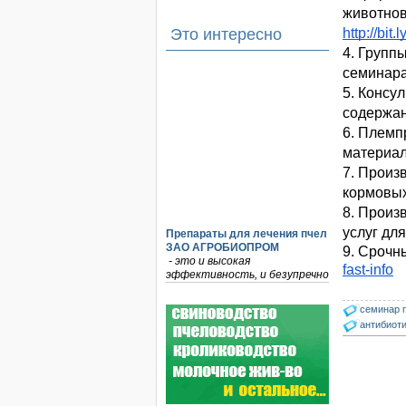
Это интересно
http://bit.
4. Групп
семинара
5. Консу
содержан
6. Племп
материал
7. Произ
кормовых
8. Произ
Препараты для лечения пчел
услуг дл
ЗАО АГРОБИОПРОМ
9. Срочн
- это и высокая
fast-info
эффективность, и безупречно
стабильные качество…
семинар 
На рынке, где есть Варроадез
антибиоти
очень сложно приходится
конкурентным препаратам
- они просто не выдерживают
конкуренцию ни по цене,…
Прополис играет решающую