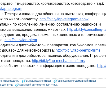
животноводство, птицеводство, кролиководство, козоводство и т.д.): 
ly/fap-telegram
ы в Телеграм-канале для общения на выставках, конференци
х по животноводству: 
http://bit.ly/fap-telegram-show
льтации по кормлению, лечению, составлению рационов и 
ию сельскохозяйственных животных: 
http://bit.ly/consulting-f
редприятия, продажа племенных животных и генетического 
а:
http://bit.ly/fap-plem
водители и дистрибьюторы препаратов, комбикормов, премик
 добавок для животноводства: 
http://bit.ly/fap-premix-firms
водители и дистрибьюторы техники, оборудования, IT решени
я животноводства: 
http://bit.ly/fap-mechanism-firms
ые события, новости и информация в животноводстве: 
http:/
по птицеводству
выращивание птицы
выращивание домашней птицы
к для птиц
кормовой антибиотик для птицы