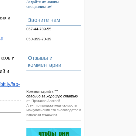
Задайте их нашим
специалистам!
ях и 
Звоните нам
067-44-789-55
ap
050-399-70-39
Отзывы и
сов и 
комментарии
й и 
/bit.ly/fap-
Комментарий к "
"
спасибо за хорошую статью
от :Протасов Алексей
Агент по продаже недвижимости
мои увлечения это пчеловодство и
народная медицина