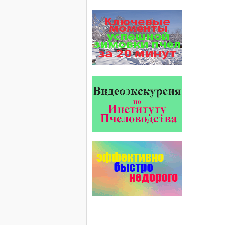
роль в жизни пчелиной
семьи.
Он обеспечивает безупречную
чистоту улья, или древесного
дупла, где…
Язык танцев и звуков
Пчелы общаются с помощью
языка танцев и звуков. Это…
Проблема варроатоза пчел
решена! -
поочередное применение
препаратов ЗАО
АГРОБИОПРОМ
:
Апидез
,
Варроадез
,
Амипол-Т
,…
Препараты для лечения пчел
ЗАО АГРОБИОПРОМ
обеспечивают самые высокие
показатели сохранности
пчел и рентабельность
пасеки.
Варроадез - это лучшее
современное средство
для лечения варроатоза и
действует на два вида
клеща…