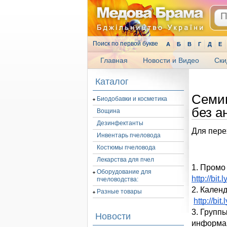
Поиск по первой букве
А
Б
В
Г
Д
Е
Главная
Новости и Видео
Ски
.
Каталог
Семин
Биодобавки и косметика
без а
Вощина
Дезинфектанты
Для пере
Инвентарь пчеловода
Костюмы пчеловода
Лекарства для пчел
Оборудование для
http://bit
пчеловодства:
2. Кален
Разные товары
http://bit
3. Групп
Новости
информац