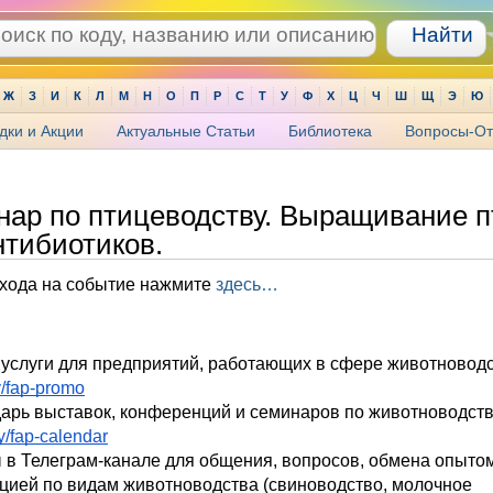
Ж
З
И
К
Л
М
Н
О
П
Р
С
Т
У
Ф
Х
Ц
Ч
Ш
Щ
Э
Ю
дки и Акции
Актуальные Статьи
Библиотека
Вопросы-От
ар по птицеводству. Выращивание 
нтибиотиков.
хода на событие нажмите
здесь…
.ly/fap-promo
дарь выставок, конференций и семинаров по животноводств
.ly/fap-calendar
ы в Телеграм-канале для общения, вопросов, обмена опытом
ией по видам животноводства (свиноводство, молочное 