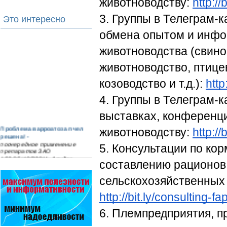
животноводству:
http://
3. Группы в Телеграм-к
Это интересно
обмена опытом и инфо
животноводства (свино
животноводство, птицев
козоводство и т.д.): 
http
4. Группы в Телеграм-к
выставках, конференци
Проблема варроатоза пчел
животноводству: 
http:/
решена! -
поочередное применение
5. Консультации по кор
препаратов ЗАО
АГРОБИОПРОМ
:
Апидез
,
составлению рационов
Варроадез
,
Амипол-Т
,…
Прополис играет решающую
роль в жизни пчелиной
http://bit.ly/consulting-fa
семьи.
Он обеспечивает безупречную
6. Племпредприятия, п
чистоту улья, или древесного
дупла, где…