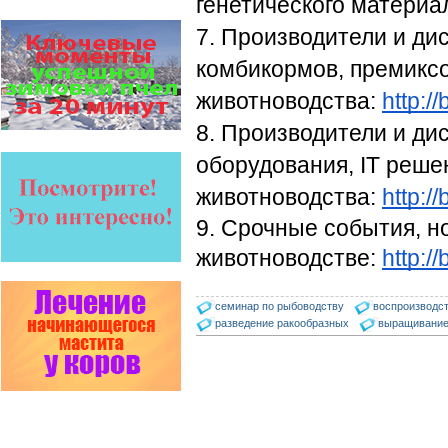
генетического материа
Варроадез - это лучшее
7. Производители и ди
современное средство
для лечения варроатоза и
действует на два вида
комбикормов, премиксо
клеща…
животноводства: 
http://
Пчёлы умеют считать до
четырёх.
8. Производители и ди
Проведя серию
экспериментов, учёные
оборудования, IT решен
выяснили, что медоносные
пчёлы превосходят…
животноводства: 
http:/
Пчеловоды-долгожители
9. Срочные события, н
По результатам
статистического
животноводстве: 
http://
исследования по
долгожителям старше 100
лет…
семинар по рыбоводству
воспроизводс
разведение ракообразных
выращивани
Безукоризненно сильное
звено в системе
комплексного оздоровления
от болезней пчел и
повышения рентабельности
пасеки.
Апидез, Варроадез, Амипол-Т,
Апирой, Апистоп, Бипин-Т,
Полисан и Гармония…