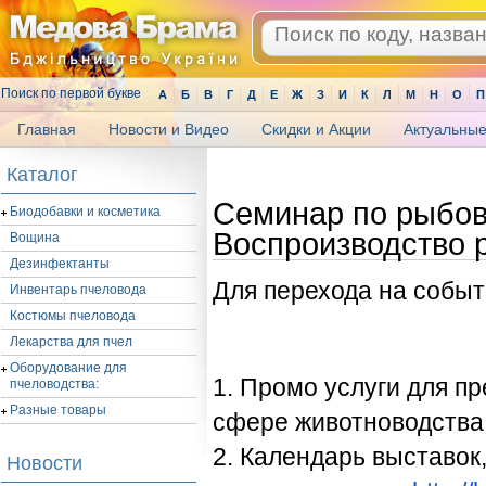
Поиск по первой букве
А
Б
В
Г
Д
Е
Ж
З
И
К
Л
М
Н
О
П
Главная
Новости и Видео
Скидки и Акции
Актуальные
.
Каталог
Семинар по рыбов
Биодобавки и косметика
Воспроизводство 
Вощина
Дезинфектанты
Для перехода на собы
Инвентарь пчеловода
Костюмы пчеловода
Лекарства для пчел
Оборудование для
1. Промо услуги для пр
пчеловодства:
Разные товары
сфере животноводства:
2. Календарь выставок
Новости