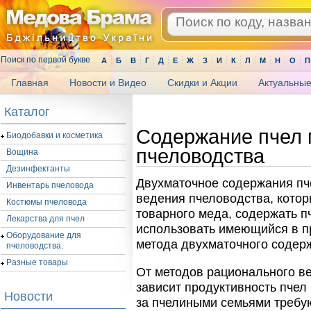
Поиск по первой букве
А
Б
В
Г
Д
Е
Ж
З
И
К
Л
М
Н
О
П
Главная
Новости и Видео
Скидки и Акции
Актуальные
.
Каталог
Содержание пчел 
Биодобавки и косметика
пчеловодства
Вощина
Дезинфектанты
Двухматочное содержания пч
Инвентарь пчеловода
ведения пчеловодства, котор
Костюмы пчеловода
товарного меда, содержать 
Лекарства для пчел
использовать имеющийся в п
Оборудование для
метода двухматочного содержа
пчеловодства:
Разные товары
От методов рационального в
зависит продуктивность пчел
Новости
за пчелиными семьями требу