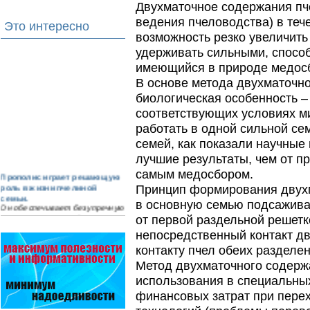
Двухматочное содержания пч
ведения пчеловодства) в тече
Это интересно
возможность резко увеличить
удерживать сильными, спосо
имеющийся в природе медос
В основе метода двухматочн
биологическая особенность –
соответствующих условиях ми
работать в одной сильной се
семей, как показали научные
лучшие результаты, чем от п
самым медосбором.
Прополис играет решающую
роль в жизни пчелиной
Принцип формирования двухм
семьи.
в основную семью подсажива
Он обеспечивает безупречную
чистоту улья, или древесного
от первой раздельной решетк
дупла, где…
непосредственный контакт дв
контакту пчел обеих разделе
Варроадез - это лучшее
современное средство
Метод двухматочного содерж
для лечения варроатоза и
использования в специальных
действует на два вида
клеща…
финансовых затрат при перех