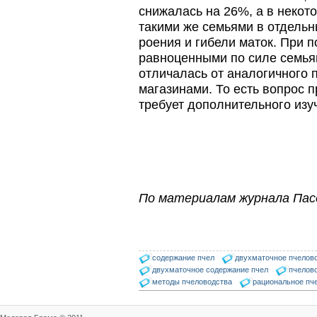
На рынке, где есть Варроадез
снижалась на 26%, а в некот
очень сложно приходится
конкурентным препаратам
такими же семьями в отдельн
- они просто не
роения и гибели маток. При п
выдерживают конкуренцию
ни по цене,…
равноценными по силе семья
отличалась от аналогичного п
Препараты для лечения пчел
магазинами. То есть вопрос 
ЗАО АГРОБИОПРОМ
- это и высокая
требует дополнительного изу
эффективность, и
безупречно стабильные
качество…
Проблема варроатоза пчел
решена! -
поочередное применение
препаратов ЗАО
По материалам журнала Пас
АГРОБИОПРОМ
:
Апидез
,
Варроадез
,
Амипол-Т
,…
Препараты для лечения пчел
ЗАО АГРОБИОПРОМ
обеспечивают самые
содержание пчел
двухматочное пчелов
высокие показатели
двухматочное содержание пчел
пчелов
сохранности пчел и
методы пчеловодства
рациональное пч
рентабельность пасеки.