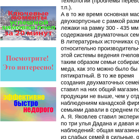
технологий (проблемы перево
Безукоризненно сильное
звено в системе
т.п.).
комплексного оздоровления
А в то же время основная мас
от болезней пчел и
повышения рентабельности
двухкорпусные с рамкой разм
пасеки.
лежаки на рамку 300 - 435 м
Апидез, Варроадез, Амипол-Т,
содержания двуматочных семе
Апирой, Апистоп, Бипин-Т,
Полисан и Гармония…
В литературных источниках с
относительно производитель
Язык танцев и звуков
Пчелы общаются с
этой системы ведения пчело
помощью языка танцев и
таким образом семьи собираю
звуков. Это…
меда, как это можно было бы
Пчеловоды-долгожители
пятикратный. В то же
По результатам
создания двухматочных семей
статистического
исследования по
ставил на них общий магазин.
долгожителям старше 100
продукции не выше, чем у от
лет…
наблюдениям канадской фирмы
Пчёлы умеют считать до
семьями давали в среднем по 1
четырёх.
А. Я. Яковлев ставил экспери
Проведя серию
экспериментов, учёные
по три улья Дадана и давая и
выяснили, что медоносные
наблюдений: общая магазинн
пчёлы превосходят…
из слабых семей в сильные, 