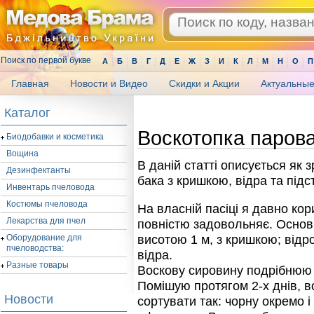
Поиск по первой букве
А
Б
В
Г
Д
Е
Ж
З
И
К
Л
М
Н
О
П
Главная
Новости и Видео
Скидки и Акции
Актуальные
.
Каталог
Воскотопка парова
Биодобавки и косметика
Вощина
В даній статті описується як 
Дезинфектанты
бака з кришкою, відра та підс
Инвентарь пчеловода
Костюмы пчеловода
На власній пасіці я давно ко
Лекарства для пчел
повністю задовольняє. Основн
Оборудование для
висотою 1 м, з кришкою; відро
пчеловодства:
відра.
Разные товары
Воскову сировину подрібнюю
Помішую протягом 2-х днів, 
Новости
сортувати так: чорну окремо 