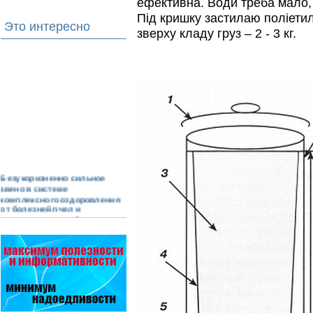
ефективна. Води треба мало, і
Під кришку застилаю поліети
Это интересно
зверху кладу груз – 2 - 3 кг.
Безукоризненно сильное
звено в системе
комплексного оздоровления
от болезней пчел и
повышения рентабельности
пасеки.
Апидез, Варроадез, Амипол-Т,
Апирой, Апистоп, Бипин-Т,
Полисан и Гармония…
Проблема варроатоза пчел
решена! -
поочередное применение