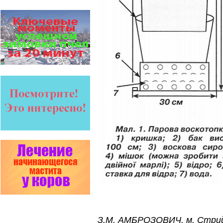
препаратов ЗАО
АГРОБИОПРОМ
:
Апидез
,
Варроадез
,
Амипол-Т
,…
Пчеловоды-долгожители
По результатам
статистического
исследования по
долгожителям старше 100
лет…
Язык танцев и звуков
Пчелы общаются с
помощью языка танцев и
звуков. Это…
Препараты для лечения пчел
ЗАО АГРОБИОПРОМ
обеспечивают самые
высокие показатели
сохранности пчел и
рентабельность пасеки.
Прополис играет решающую
роль в жизни пчелиной
семьи.
Он обеспечивает
безупречную чистоту улья,
или древесного дупла, где…
З.М. АМБРОЗОВИЧ, м. Стрий,