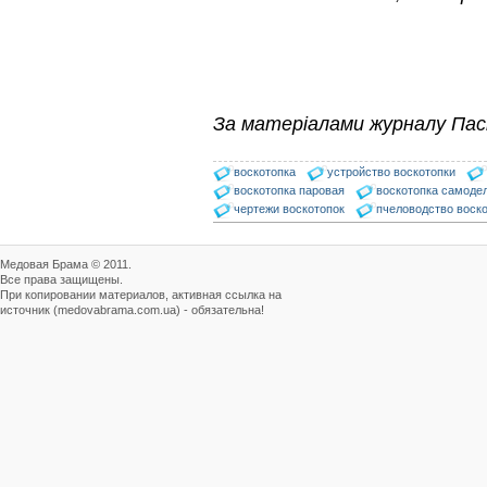
Препараты для лечения пчел
ЗАО АГРОБИОПРОМ
- это и высокая
эффективность, и
безупречно стабильные
качество…
За матеріалами журналу Пас
На рынке, где есть Варроадез
очень сложно приходится
конкурентным препаратам
воскотопка
устройство воскотопки
- они просто не
воскотопка паровая
воскотопка самоде
выдерживают конкуренцию
чертежи воскотопок
пчеловодство воск
ни по цене,…
Варроадез - это лучшее
Медовая Брама © 2011.
современное средство
Все права защищены.
для лечения варроатоза и
При копировании материалов, активная ссылка на
действует на два вида
источник (medovabrama.com.ua) - обязательна!
клеща…
Пчёлы умеют считать до
четырёх.
Проведя серию
экспериментов, учёные
выяснили, что медоносные
пчёлы превосходят…