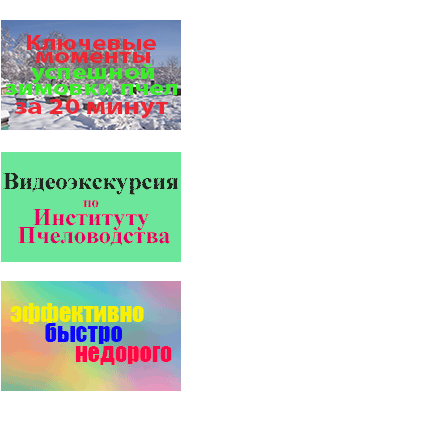
долгожителям старше 100
лет…
Варроадез - это лучшее
современное средство
для лечения варроатоза и
действует на два вида
клеща…
Препараты для лечения пчел
ЗАО АГРОБИОПРОМ
обеспечивают самые высокие
показатели сохранности
пчел и рентабельность
пасеки.
Проблема варроатоза пчел
решена! -
поочередное применение
препаратов ЗАО
АГРОБИОПРОМ
:
Апидез
,
Варроадез
,
Амипол-Т
,…
Пчёлы умеют считать до
четырёх.
Проведя серию
экспериментов, учёные
выяснили, что медоносные
пчёлы превосходят…