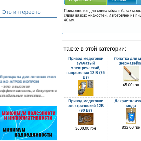
Применяется для слива мёда в баках медо
Это интересно
слива вязких жидкостей. Изготовлен из п
40 мм.
Также в этой категории:
Привод медогонки
Лопатка для 
зубчатый
(нержавейк
электрический,
напряжение 12 В (75
Препараты для лечения пчел
Вт)
ЗАО АГРОБИОПРОМ
- это и высокая
45.00 грн
эффективность, и безупречно
стабильные качество…
2550.00 грн
Привод медогонки
Декристализа
Язык танцев и звуков
электрический 12В
меда
Пчелы общаются с помощью
(90 Вт)
языка танцев и звуков. Это…
Пчеловоды-долгожители
832.00 грн
3600.00 грн
По результатам
статистического
исследования по