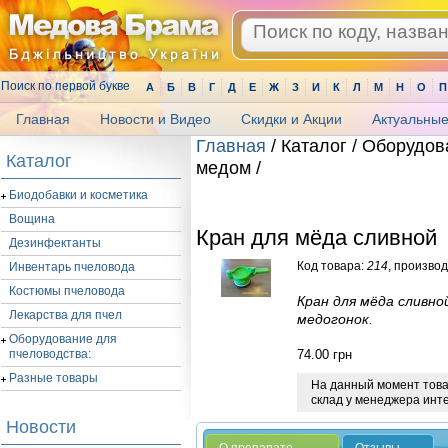
Поиск по первой букве
А
Б
В
Г
Д
Е
Ж
З
И
К
Л
М
Н
О
П
Главная
Новости и Видео
Скидки и Акции
Актуальные
Главная
/ Каталог / Оборудов
Каталог
медом /
.
Биодобавки и косметика
Вощина
Кран для мёда сливной
Дезинфектанты
Код товара:
214
, произво
Инвентарь пчеловода
Костюмы пчеловода
Кран для мёда сливно
Лекарства для пчел
медогонок.
Оборудование для
74.00
грн
пчеловодства:
Разные товары
На данный момент товар
склад у менеджера инт
Новости
О препарате
Отзывы