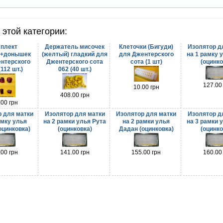
 этой категории:
плект
Держатель мисочек
Клеточки (Бигуди)
Изолятор д
к+донышек
(желтый) гладкий для
для Джентерского
на 1 рамку 
нтерского
Джентерского сота
сота (1 шт)
(оцинко
(112 шт.)
062 (40 шт.)
127.00
10.00 грн
408.00 грн
.00 грн
 для матки
Изолятор для матки
Изолятор для матки
Изолятор д
амку улья
на 2 рамки улья Рута
на 2 рамки улья
на 3 рамки 
оцинковка)
(оцинковка)
Дадан (оцинковка)
(оцинко
.00 грн
141.00 грн
155.00 грн
160.00