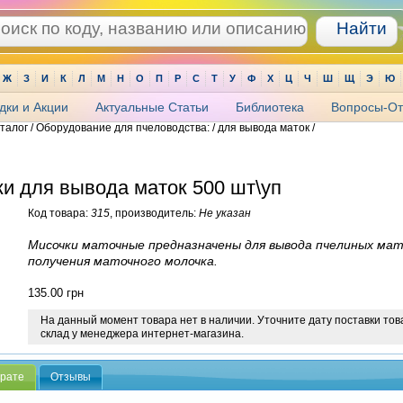
Ж
З
И
К
Л
М
Н
О
П
Р
С
Т
У
Ф
Х
Ц
Ч
Ш
Щ
Э
Ю
дки и Акции
Актуальные Статьи
Библиотека
Вопросы-От
аталог / Оборудование для пчеловодства: / для вывода маток /
и для вывода маток 500 шт\уп
Код товара:
315
, производитель:
Не указан
Мисочки маточные предназначены для вывода пчелиных мат
получения маточного молочка.
135.00
грн
На данный момент товара нет в наличии. Уточните дату поставки тов
склад у менеджера интернет-магазина.
арате
Отзывы