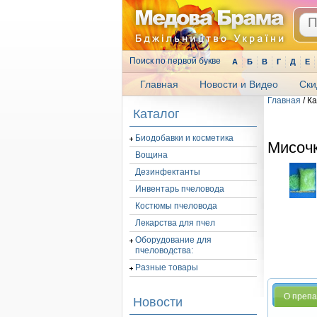
Поиск по первой букве
А
Б
В
Г
Д
Е
Главная
Новости и Видео
Ски
Главная
/ К
.
Каталог
Биодобавки и косметика
Мисочк
Вощина
Дезинфектанты
Инвентарь пчеловода
Костюмы пчеловода
Лекарства для пчел
Оборудование для
пчеловодства:
Разные товары
О преп
Новости