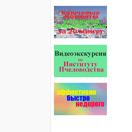
Пчелы общаются с помощью
языка танцев и звуков. Это…
Проблема варроатоза пчел
решена! -
поочередное применение
препаратов ЗАО
АГРОБИОПРОМ
:
Апидез
,
Варроадез
,
Амипол-Т
,…
Препараты для лечения пчел
ЗАО АГРОБИОПРОМ
обеспечивают самые высокие
показатели сохранности
пчел и рентабельность
пасеки.
Безукоризненно сильное
звено в системе
комплексного оздоровления
от болезней пчел и
повышения рентабельности
пасеки.
Апидез, Варроадез, Амипол-Т,
Апирой, Апистоп, Бипин-Т,
Полисан и Гармония…
Препараты для лечения пчел
ЗАО АГРОБИОПРОМ