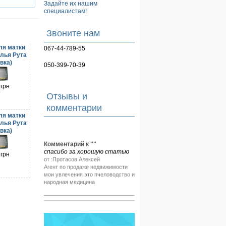
Задайте их нашим
специалистам!
Звоните нам
ля матки
067-44-789-55
улья Рута
вка)
050-399-70-39
 грн
Отзывы и
комментарии
ля матки
улья Рута
вка)
Комментарий к "
"
спасибо за хорошую статью
 грн
от :Протасов Алексей
Агент по продаже недвижимости
мои увлечения это пчеловодство и
народная медицина