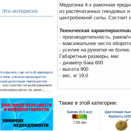
Медогонка 4-х рамочная предн
из распечатанных гнездовых и
Это интересно
центробежной силы. Состоит и
Техническая характеристик
- производительность, рамок/ч
- максимальное число оборото
- усилие на рукоятке не более, 
Габаритные размеры, мм:
- диаметр бака 600
- высота 900
На рынке, где есть Варроадез
- вес, кг 19,0
очень сложно приходится
конкурентным препаратам
- они просто не выдерживают
конкуренцию ни по цене,…
Прополис играет решающую
Также в этой категории:
роль в жизни пчелиной
семьи.
Он обеспечивает безупречную
Бипин (0,5 мл)
Цветочная пыл
чистоту улья, или древесного
Карпаты (200
дупла, где…
7.00 грн
Безукоризненно сильное