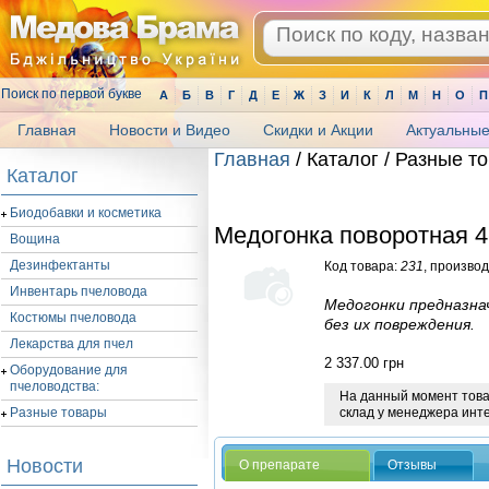
Поиск по первой букве
А
Б
В
Г
Д
Е
Ж
З
И
К
Л
М
Н
О
П
Главная
Новости и Видео
Скидки и Акции
Актуальные
Главная
/ Каталог / Разные т
Каталог
.
Биодобавки и косметика
Медогонка поворотная 4
Вощина
Дезинфектанты
Код товара:
231
, производ
Инвентарь пчеловода
Медогонки предназна
Костюмы пчеловода
без их повреждения.
Лекарства для пчел
2 337.00
грн
Оборудование для
пчеловодства:
На данный момент товар
склад у менеджера инт
Разные товары
Новости
О препарате
Отзывы