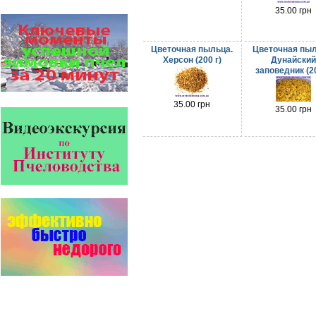
звено в системе
35.00 грн
комплексного оздоровления
от болезней пчел и
повышения рентабельности
Цветочная пыльца.
Цветочная пыл
пасеки.
Херсон (200 г)
Дунайски
Апидез, Варроадез, Амипол-Т,
заповедник (20
Апирой, Апистоп, Бипин-Т,
Полисан и Гармония…
35.00 грн
Препараты для лечения пчел
35.00 грн
ЗАО АГРОБИОПРОМ
- это и высокая
эффективность, и
безупречно стабильные
качество…
Препараты для лечения пчел
ЗАО АГРОБИОПРОМ
обеспечивают самые
высокие показатели
сохранности пчел и
рентабельность пасеки.
Язык танцев и звуков
Пчелы общаются с
помощью языка танцев и
звуков. Это…
Пчёлы умеют считать до