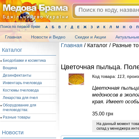
Поиск по первой букве
А
Б
В
Г
Д
Е
Ж
З
И
К
Л
М
Н
О
П
Главная
Новости и Видео
Скидки и Акции
Актуальные
Главная
/ Каталог / Разные т
Каталог
.
Биодобавки и косметика
Цветочная пыльца. Пол
Вощина
Дезинфектанты
Код товара:
113
, прои
Инвентарь пчеловода
Цветочная пыльца
Костюмы пчеловода
медоносов в эколо
Лекарства для пчел
края. Имеет особ
Оборудование для
пчеловодства:
35.00
грн
Разные товары
На данный момент товар
склад у менеджера инт
Новости