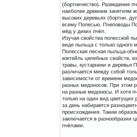
(бортничество). Разведение п
наиболее древним занятиям ж
высоких деревьях (бортни, ду
всему Полесью. Пчеловоды По
мёд у диких пчёл.
Изучая свойства полесской пы
виде пыльца с только одного м
Полесская лесная пыльца-обн
коктейль целебных свойств, к
травы, кустарники и деревья 
различается между собой тол
зависимости от времени медос
разных медоносов. При этом 
на разные медоносы. И хотя п
только на один вид цветущих 
за день набирается разноцвет
происхождения. Таким образом
заключается в разнообразии ц
пчёлами.