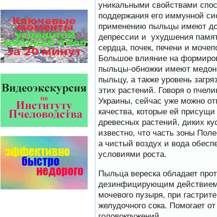
обеспечивают самые высокие
уникальными свойствами спо
показатели сохранности
поддержания его иммунной сис
пчел и рентабельность
пасеки.
применению пыльцы имеют дов
депрессии и ухудшения памят
Безукоризненно сильное
сердца, почек, печени и моче
звено в системе
комплексного оздоровления
Большое влияние на формиров
от болезней пчел и
пыльцы-обножки имеют медоно
повышения рентабельности
пасеки.
пыльцу, а также уровень загр
Апидез, Варроадез, Амипол-Т,
этих растений. Говоря о пчели
Апирой, Апистоп, Бипин-Т,
Полисан и Гармония…
Украины, сейчас уже можно о
качества, которые ей присущи
Прополис играет решающую
древесных растений, диких ку
роль в жизни пчелиной
семьи.
известно, что часть зоны Пол
Он обеспечивает
а чистый воздух и вода обес
безупречную чистоту улья,
или древесного дупла, где…
условиями роста.
Пчёлы умеют считать до
Пыльца вереска обладает про
четырёх.
Проведя серию
дезинфицирующим действием.
экспериментов, учёные
мочевого пузыря, при гастрит
выяснили, что медоносные
пчёлы превосходят…
желудочного сока. Помогает о
головокружений.