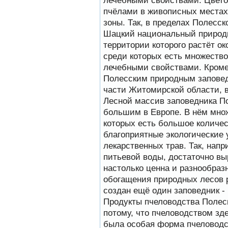
пчёлами в живописных местах
зоны. Так, в пределах Полесск
Шацкий национальный природн
территории которого растёт о
среди которых есть множество
лечебными свойствами. Кроме
Полесским природным заповед
части Житомирской области, 
Лесной массив заповедника П
большим в Европе. В нём мно
которых есть большое количес
благоприятные экологические 
лекарственных трав. Так, нап
питьевой воды, достаточно вы
настолько ценна и разнообраз
обогащения природных лесов р
создан ещё один заповедник -
Продукты пчеловодства Полес
потому, что пчеловодством зд
была особая форма пчеловодс