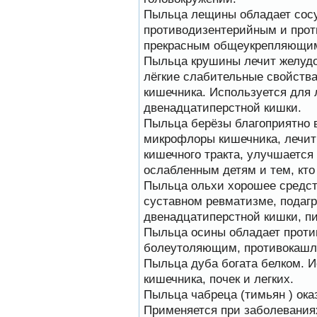
Язык танцев и звуков
Пыльца лещины обладает со
Пчелы общаются с
помощью языка танцев и
противодизентерийным и прот
звуков. Это…
прекрасным общеукрепляющим
Пчеловоды-долгожители
Пыльца крушины лечит желудо
По результатам
лёгкие слабительные свойств
статистического
исследования по
кишечника. Используется для 
долгожителям старше 100
двенадцатиперстной кишки.
лет…
Пыльца берёзы благоприятно 
На рынке, где есть Варроадез
микрофлоры кишечника, лечит
очень сложно приходится
кишечного тракта, улучшается 
конкурентным препаратам
- они просто не
ослабленным детям и тем, кто
выдерживают конкуренцию
Пыльца ольхи хорошее средст
ни по цене,…
суставном ревматизме, подагр
Проблема варроатоза пчел
двенадцатиперстной кишки, п
решена! -
Пыльца осины обладает проти
поочередное применение
препаратов ЗАО
болеутоляющим, противокашл
АГРОБИОПРОМ
:
Апидез
,
Пыльца дуба богата белком. И
Варроадез
,
Амипол-Т
,…
кишечника, почек и легких.
Пыльца чабреца (тимьян ) ок
Применяется при заболевания