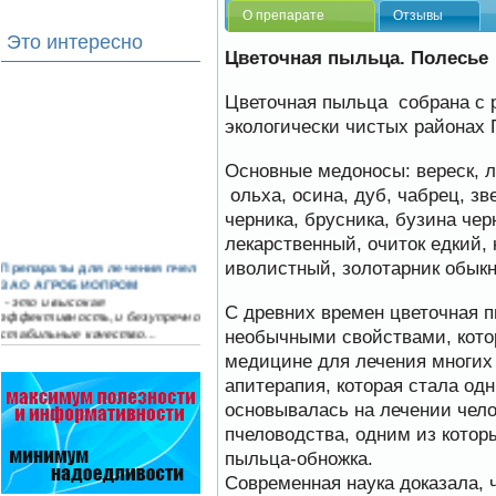
О препарате
Отзывы
Это интересно
Цветочная пыльца. Полесье
Цветочная пыльца собрана с 
экологически чистых районах 
Основные медоносы: вереск, л
ольха, осина, дуб, чабрец, зв
черника, брусника, бузина чер
лекарственный, очиток едкий,
Препараты для лечения пчел
иволистный, золотарник обыкн
ЗАО АГРОБИОПРОМ
- это и высокая
С древних времен цветочная 
эффективность, и безупречно
стабильные качество…
необычными свойствами, кото
медицине для лечения многих
Варроадез - это лучшее
современное средство
апитерапия, которая стала од
для лечения варроатоза и
основывалась на лечении чел
действует на два вида
клеща…
пчеловодства, одним из котор
пыльца-обножка.
Препараты для лечения пчел
Современная наука доказала, 
ЗАО АГРОБИОПРОМ