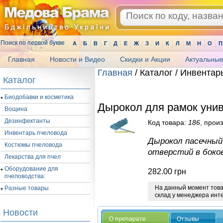
Поиск по первой букве
А
Б
В
Г
Д
Е
Ж
З
И
К
Л
М
Н
О
П
Главная
Новости и Видео
Скидки и Акции
Актуальные
Главная
/ Каталог / Инвентар
Каталог
.
Биодобавки и косметика
Дырокол для рамок уни
Вощина
Дезинфектанты
Код товара:
186
, прои
Инвентарь пчеловода
Дырокол пасечный
Костюмы пчеловода
отверстий в боко
Лекарства для пчел
Оборудование для
282.00
грн
пчеловодства:
На данный момент товар
Разные товары
склад у менеджера инт
Новости
О препарате
Отзывы