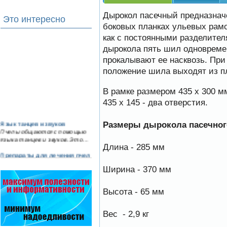
Дырокол пасечный предназнач
Это интересно
боковых планках ульевых рамо
как с постоянными разделителя
дырокола пять шил одновремен
прокалывают ее насквозь. При
положение шила выходят из п
В рамке размером 435 х 300 мм
435 х 145 - два отверстия.
Язык танцев и звуков
Размеры дырокола пасечног
Пчелы общаются с помощью
языка танцев и звуков. Это…
Длина - 285 мм
Препараты для лечения пчел
ЗАО АГРОБИОПРОМ
Ширина - 370 мм
обеспечивают самые высокие
показатели сохранности
пчел и рентабельность
Высота - 65 мм
пасеки.
Безукоризненно сильное
Вес - 2,9 кг
звено в системе
комплексного оздоровления