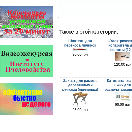
от болезней пчел и
повышения рентабельности
пасеки.
Апидез, Варроадез, Амипол-Т,
Апирой, Апистоп, Бипин-Т,
Полисан и Гармония…
Также в этой категории:
Пчеловоды-долгожители
По результатам
Шпатель для
Электрическ
статистического
переноса личинок
испаритель 
исследования по
кислоты (12 
долгожителям старше 100
30.00 грн
лет…
120.00 грн
Препараты для лечения пчел
ЗАО АГРОБИОПРОМ
- это и высокая
эффективность, и
Захват для рамок с
Каток игольч
безупречно стабильные
деревянными
Ежик для
качество…
ручками (оцинковка)
распечатывани
Пчёлы умеют считать до
четырёх.
60.00 грн
Проведя серию
25.00 грн
экспериментов, учёные
выяснили, что медоносные
пчёлы превосходят…
Прополис играет решающую