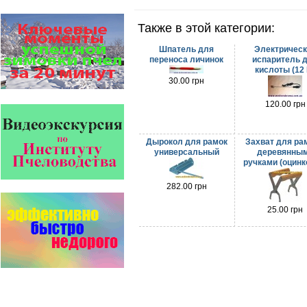
ЗАО АГРОБИОПРОМ
обеспечивают самые высокие
Также в этой категории:
показатели сохранности
пчел и рентабельность
пасеки.
Шпатель для
Электрическ
переноса личинок
испаритель 
кислоты (12 
Пчёлы умеют считать до
30.00 грн
четырёх.
Проведя серию
экспериментов, учёные
120.00 грн
выяснили, что медоносные
пчёлы превосходят…
Дырокол для рамок
Захват для ра
Варроадез - это лучшее
универсальный
деревянны
современное средство
ручками (оцинк
для лечения варроатоза и
действует на два вида
282.00 грн
клеща…
Прополис играет решающую
25.00 грн
роль в жизни пчелиной
семьи.
Он обеспечивает безупречную
чистоту улья, или древесного
дупла, где…
Препараты для лечения пчел
ЗАО АГРОБИОПРОМ
- это и высокая