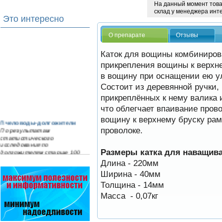
На данный момент товар
склад у менеджера инт
Это интересно
О препарате
Отзывы
Каток для вощины комбиниров
прикрепления вощины к верхне
в вощину при оснащении ею у
Состоит из деревянной ручки,
прикреплённых к нему валика 
что облегчает впаивание пров
вощину к верхнему бруску рам
Пчеловоды-долгожители
По результатам
проволоке.
статистического
исследования по
Размеры катка для наващива
долгожителям старше 100
лет…
Длина - 220мм
Ширина - 40мм
На рынке, где есть Варроадез
очень сложно приходится
Толщина - 14мм
конкурентным препаратам
Масса - 0,07кг
- они просто не выдерживают
конкуренцию ни по цене,…
Препараты для лечения пчел