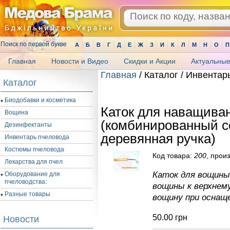
Поиск по первой букве
А
Б
В
Г
Д
Е
Ж
З
И
К
Л
М
Н
О
П
Главная
Новости и Видео
Скидки и Акции
Актуальные
Главная
/ Каталог / Инвентар
Каталог
.
Биодобавки и косметика
Каток для наващива
Вощина
(комбинированный с
Дезинфектанты
деревянная ручка)
Инвентарь пчеловода
Костюмы пчеловода
Код товара:
200
, прои
Лекарства для пчел
Каток для вощины 
Оборудование для
пчеловодства:
вощины к верхнему
Разные товары
вощину при оснащ
50.00
грн
Новости