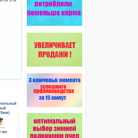
ется 5-ти
рлильный
ный
70мм)
 грн