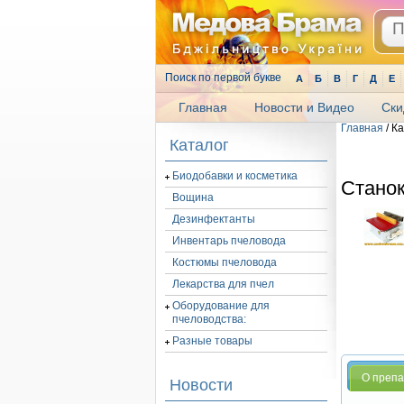
Поиск по первой букве
А
Б
В
Г
Д
Е
Главная
Новости и Видео
Ски
Главная
/ К
.
Каталог
Биодобавки и косметика
Станок
Вощина
Дезинфектанты
Инвентарь пчеловода
Костюмы пчеловода
Лекарства для пчел
Оборудование для
пчеловодства:
Разные товары
О преп
Новости