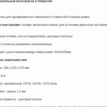
ерлильный пасечный на 4 отверстий
чен для одновременного сверления 4 отверстий в планках рамок.
 конструкция:
головка, механизм и корпус для установки двигателя поставл
ая головка, оси на подшипниках, цанговые патроны.
столик на шариковых направляющих.
ия с расстоянием между отверстиями: 55х55х55мм
ие характеристики
ы: 180 х 220 х 270 мм
,5 кг
ль: однофазный, 220 В, 145 Вт, 1370 об/хв
ент: сверло 1,5 мм
нструмента - цанговый патрон