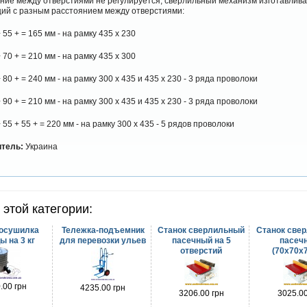
ние между отверстиями не регулируется, сверлильный механизм изготавлива
ий с разным расстоянием между отверстиями:
 55 + = 165 мм - на рамку 435 х 230
 70 + = 210 мм - на рамку 435 х 300
 80 + = 240 мм - на рамку 300 х 435 и 435 х 230 - 3 ряда проволоки
 90 + = 210 мм - на рамку 300 х 435 и 435 х 230 - 3 ряда проволоки
 55 + 55 + = 220 мм - на рамку 300 х 435 - 5 рядов проволоки
тель:
Украина
 этой категории:
осушилка
Тележка-подъемник
Станок сверлильный
Станок све
 на 3 кг
для перевозки ульев
пасечный на 5
пасеч
отверстий
(70х70х
.00 грн
4235.00 грн
3206.00 грн
3025.00