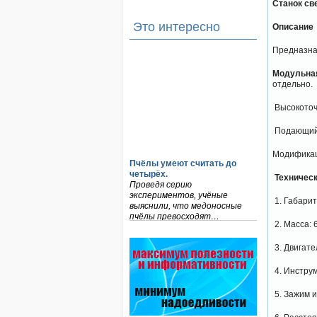
Станок св
Это интересно
Описание
Предназна
Модульная
отдельно.
Высокоточн
Подающий 
Модификац
Пчёлы умеют считать до
четырёх.
Техническ
Проведя серию
экспериментов, учёные
1. Габарит
выяснили, что медоносные
пчёлы превосходят…
2. Масса: 6
Варроадез - это лучшее
современное средство
3. Двигате
для лечения варроатоза и
действует на два вида
4. Инструм
клеща…
5. Зажим и
Препараты для лечения пчел
ЗАО АГРОБИОПРОМ