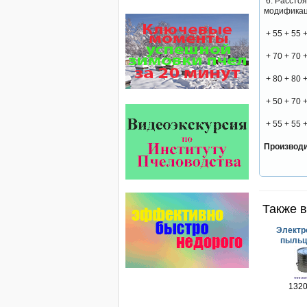
6. Расстоя
обеспечивают самые высокие
модификац
показатели сохранности
пчел и рентабельность
+ 55 + 55 +
пасеки.
+ 70 + 70 +
На рынке, где есть Варроадез
очень сложно приходится
+ 80 + 80 +
конкурентным препаратам
- они просто не выдерживают
конкуренцию ни по цене,…
+ 50 + 70 +
Препараты для лечения пчел
+ 55 + 55 +
ЗАО АГРОБИОПРОМ
- это и высокая
Производи
эффективность, и безупречно
стабильные качество…
Безукоризненно сильное
звено в системе
Также в
комплексного оздоровления
от болезней пчел и
повышения рентабельности
Электр
пасеки.
пыльцы
Апидез, Варроадез, Амипол-Т,
Апирой, Апистоп, Бипин-Т,
Полисан и Гармония…
1320
Проблема варроатоза пчел
решена! -