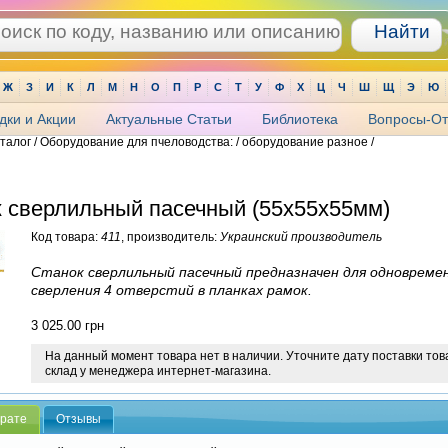
Ж
З
И
К
Л
М
Н
О
П
Р
С
Т
У
Ф
Х
Ц
Ч
Ш
Щ
Э
Ю
дки и Акции
Актуальные Статьи
Библиотека
Вопросы-От
аталог / Оборудование для пчеловодства: / оборудование разное /
 сверлильный пасечный (55х55х55мм)
Код товара:
411
, производитель:
Украинский производитель
Станок сверлильный пасечный предназначен для одновреме
сверления 4 отверстий в планках рамок.
3 025.00
грн
На данный момент товара нет в наличии. Уточните дату поставки тов
склад у менеджера интернет-магазина.
арате
Отзывы