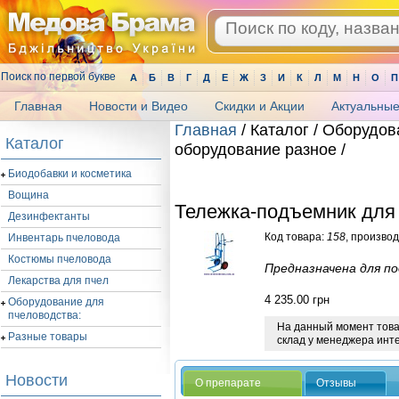
Поиск по первой букве
А
Б
В
Г
Д
Е
Ж
З
И
К
Л
М
Н
О
П
Главная
Новости и Видео
Скидки и Акции
Актуальные
Главная
/ Каталог / Оборудов
Каталог
оборудование разное /
.
Биодобавки и косметика
Вощина
Тележка-подъемник для 
Дезинфектанты
Код товара:
158
, произво
Инвентарь пчеловода
Костюмы пчеловода
Предназначена для по
Лекарства для пчел
4 235.00
грн
Оборудование для
пчеловодства:
На данный момент товар
Разные товары
склад у менеджера инт
Новости
О препарате
Отзывы