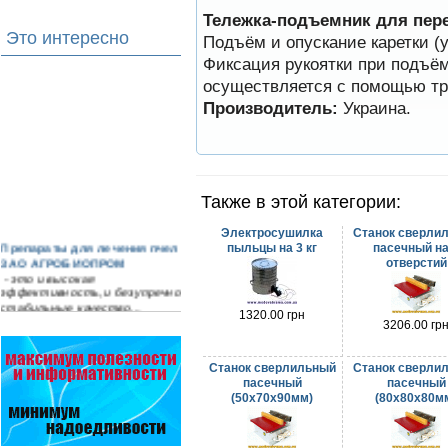
Тележка-подъемник для пере
Это интересно
Подъём и опускание каретки (
Фиксация рукоятки при подъём
осуществляется с помощью тр
Производитель:
Украина.
Также в этой категории:
Электросушилка
Станок сверли
Препараты для лечения пчел
пыльцы на 3 кг
пасечный на
ЗАО АГРОБИОПРОМ
отверстий
- это и высокая
эффективность, и безупречно
стабильные качество…
1320.00 грн
3206.00 гр
Пчёлы умеют считать до
четырёх.
Проведя серию
Станок сверлильный
Станок сверли
экспериментов, учёные
пасечный
пасечный
выяснили, что медоносные
(50х70х90мм)
(80х80х80м
пчёлы превосходят…
Проблема варроатоза пчел