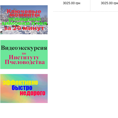
решена! -
3025.00 грн
3025.00 гр
поочередное применение
препаратов ЗАО
АГРОБИОПРОМ
:
Апидез
,
Варроадез
,
Амипол-Т
,…
На рынке, где есть Варроадез
очень сложно приходится
конкурентным препаратам
- они просто не выдерживают
конкуренцию ни по цене,…
Прополис играет решающую
роль в жизни пчелиной
семьи.
Он обеспечивает безупречную
чистоту улья, или древесного
дупла, где…
Пчеловоды-долгожители
По результатам
статистического
исследования по
долгожителям старше 100
лет…
Безукоризненно сильное
звено в системе
комплексного оздоровления