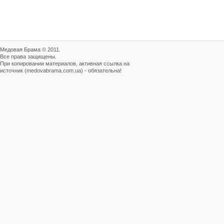
от болезней пчел и
повышения рентабельности
пасеки.
Апидез, Варроадез, Амипол-Т,
Апирой, Апистоп, Бипин-Т,
Полисан и Гармония…
Медовая Брама © 2011.
Все права защищены.
Варроадез - это лучшее
При копировании материалов, активная ссылка на
современное средство
источник (medovabrama.com.ua) - обязательна!
для лечения варроатоза и
действует на два вида
клеща…
Препараты для лечения пчел
ЗАО АГРОБИОПРОМ
обеспечивают самые
высокие показатели
сохранности пчел и
рентабельность пасеки.
Язык танцев и звуков
Пчелы общаются с
помощью языка танцев и
звуков. Это…