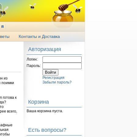
Я
веты
Контакты и Доставка
Авторизация
Логин:
Пароль:
Регистрация
н из
Забыли пароль?
я поимки
л готова к
Корзина
гда?
то
Ваша корзина пуста.
рее всего,
графные
Есть вопросы?
льная
 чтобы