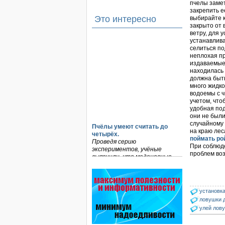
пчелы замет
закрепить е
Это интересно
выбирайте к
закрыто от 
ветру, для 
устанавлива
селиться по
неплохая пр
издаваемые
находилась 
должна быть
много жидко
водоемы с ч
учетом, что
удобная под
они не были
случайному 
Пчёлы умеют считать до
на краю лес
четырёх.
поймать ро
Проведя серию
При соблюд
экспериментов, учёные
проблем воз
выяснили, что медоносные
пчёлы превосходят…
Безукоризненно сильное
звено в системе
установка
комплексного оздоровления
ловушки 
от болезней пчел и
улей лов
повышения рентабельности
пасеки.
Апидез, Варроадез, Амипол-Т,