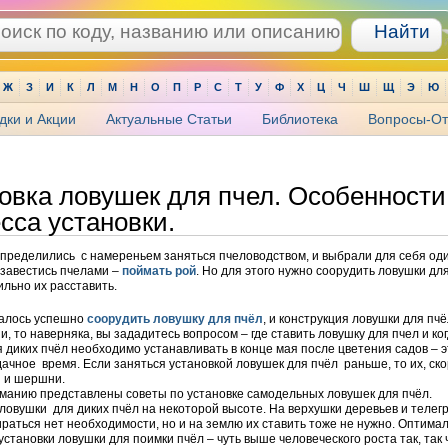
Ж
З
И
К
Л
М
Н
О
П
Р
С
Т
У
Ф
Х
Ц
Ч
Ш
Щ
Э
Ю
дки и Акции
Актуальные Статьи
Библиотека
Вопросы-От
овка ловушек для пчел. Особенности
сса установки.
пределились с намереньем заняться пчеловодством, и выбрали для себя оди
бзавестись пчелами –
поймать рой
. Но для этого нужно соорудить ловушки дл
ильно их расставить.
далось успешно
соорудить ловушку для пчёл
, и конструкция ловушки для пчё
и, то наверняка, вы зададитесь вопросом – где ставить ловушку для пчел и ко
 диких пчёл необходимо устанавливать в конце мая после цветения садов – э
ачное время. Если заняться установкой ловушек для пчёл раньше, то их, ско
ы и шершни.
манию представлены советы по установке самодельных ловушек для пчёл.
ловушки для диких пчёл на некоторой высоте. На верхушки деревьев и теле
раться нет необходимости, но и на землю их ставить тоже не нужно. Оптима
установки ловушки для поимки пчёл – чуть выше человеческого роста так, так