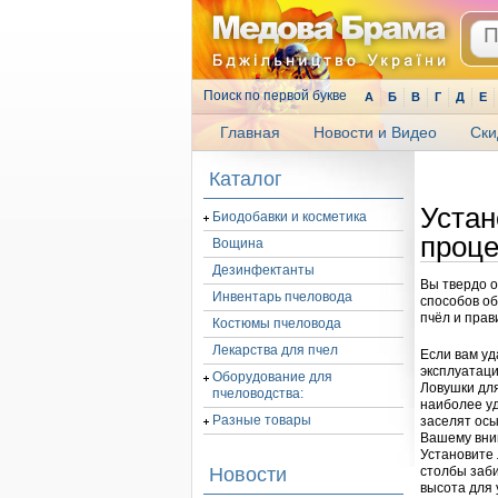
Поиск по первой букве
А
Б
В
Г
Д
Е
Главная
Новости и Видео
Ски
.
Каталог
Устан
Биодобавки и косметика
проце
Вощина
Дезинфектанты
Вы твердо о
Инвентарь пчеловода
способов о
пчёл и прав
Костюмы пчеловода
Лекарства для пчел
Если вам у
эксплуатаци
Оборудование для
Ловушки для
пчеловодства:
наиболее уд
Разные товары
заселят ос
Вашему вни
Установите 
Новости
столбы заби
высота для 