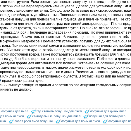
или конструкцию. Если решите установить ловушку на ветвях, необходимо х
е, чтобы она не перевернулась или не упала. Дерево для установки ловушки д
репкое, с широкими ветвями. Оно должно быть выше всех своих соседей, на
взглядов и обладать устойчивостью. Тоненькая осинка или липа, раскачивающ
установки ловушки для поимки пчёл не годится, да и пчел не привлечет. Не ст
ть домики для пчел вблизи автострад или линий электропередач. Пчёлы пре
дальше от грохота, пыли и посторонних звуков. Но знайте, что телефонные п
иманка для роя. Последние исследования показали, что пчел привлекают зву
 проводами. Внимательно осмотрите близлежащие поля, лучше всего, чтобы
в окружении медоносов. Поблизости установки ловушки для диких пчёл, обяз
 вода. При поселении новой семьи и выведении молодняка пчелы употребля
сти. Учитывая это лучше, чтобы неподалеку от места вашей ловушки находи
истой проточной водой. Также постарайтесь размещать ловушки для пчёл, с 
бы их удобно было перевезти на пасеку после заселения. Поблизости должна
ъездная дорога для автомобиля или повозки. Устраивайте ловушки для пчёл 
 заметны невооруженным глазом, иначе рискуете потерять молодой рой и п
прохожему не только своих пчел, но и домик. Разместите свою ловушку для п
а или луга, в хорошо проветриваемой области. В густых чащах или на болота
й
практически равны нулю.
ении вышеупомянутых правил и советов по размещении самодельных ловуше
никнуть не должно.
 ловушек для пчел
где ставить ловушки для пчел
ловушки для диких пчел
для поимки пчел
самодельные ловушки для пчел
ловушки для ловли роев
ушка
ловля роев пчел ловушки
ловушки для поимки пчел
ловушки для п