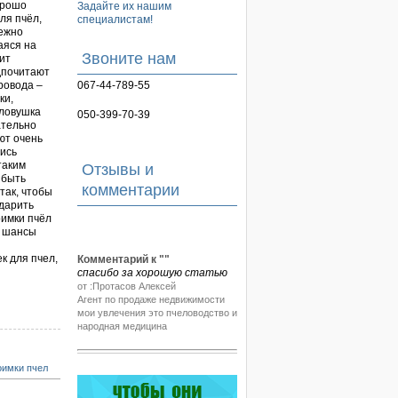
орошо
Задайте их нашим
ля пчёл,
специалистам!
дежно
аяся на
Звоните нам
оит
дпочитают
067-44-789-55
ровода –
ки,
 ловушка
050-399-70-39
ательно
ют очень
лись
таким
Отзывы и
 быть
комментарии
так, чтобы
одарить
оимки пчёл
х шансы
Комментарий к "
"
к для пчел,
спасибо за хорошую статью
от :Протасов Алексей
Агент по продаже недвижимости
мои увлечения это пчеловодство и
народная медицина
оимки пчел