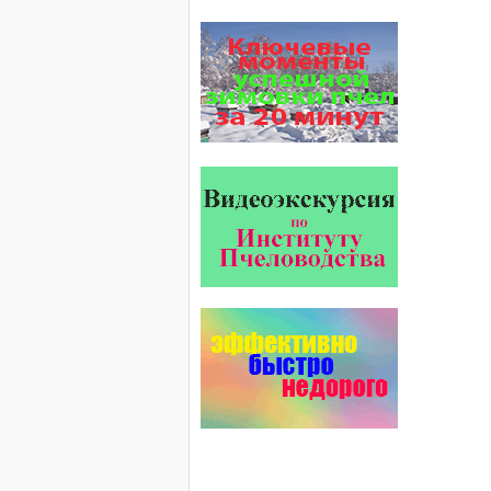
Апирой, Апистоп, Бипин-Т,
Полисан и Гармония…
На рынке, где есть Варроадез
очень сложно приходится
конкурентным препаратам
- они просто не
выдерживают конкуренцию
ни по цене,…
Проблема варроатоза пчел
решена! -
поочередное применение
препаратов ЗАО
АГРОБИОПРОМ
:
Апидез
,
Варроадез
,
Амипол-Т
,…
Препараты для лечения пчел
ЗАО АГРОБИОПРОМ
- это и высокая
эффективность, и
безупречно стабильные
качество…
Язык танцев и звуков
Пчелы общаются с
помощью языка танцев и
звуков. Это…