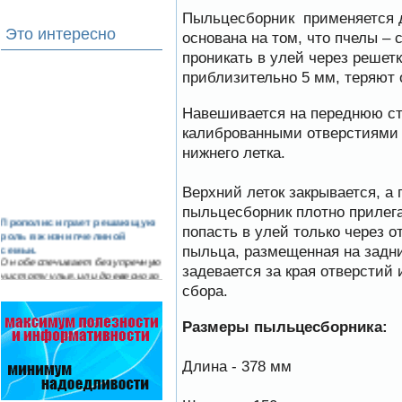
Пыльцесборник применяется д
Это интересно
основана на том, что пчелы 
проникать в улей через решет
приблизительно 5 мм, теряют о
Навешивается на переднюю сте
калиброванными отверстиями 
нижнего летка.
Верхний леток закрывается, а 
пыльцесборник плотно прилега
Прополис играет решающую
попасть в улей только через о
роль в жизни пчелиной
семьи.
пыльца, размещенная на задни
Он обеспечивает безупречную
задевается за края отверстий
чистоту улья, или древесного
дупла, где…
сбора.
Варроадез - это лучшее
Размеры пыльцесборника:
современное средство
для лечения варроатоза и
действует на два вида
Длина - 378 мм
клеща…
Препараты для лечения пчел