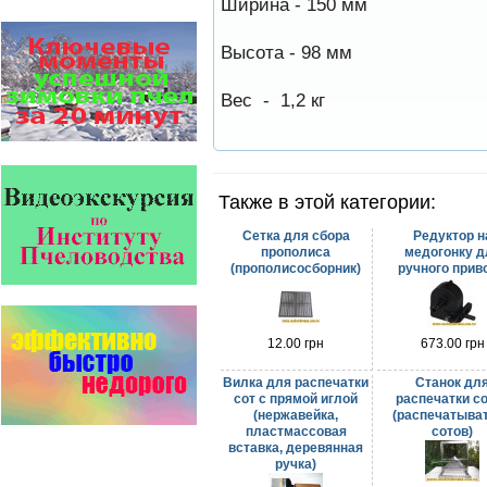
Ширина - 150 мм
ЗАО АГРОБИОПРОМ
- это и высокая
эффективность, и безупречно
Высота - 98 мм
стабильные качество…
Вес - 1,2 кг
На рынке, где есть Варроадез
очень сложно приходится
конкурентным препаратам
- они просто не выдерживают
конкуренцию ни по цене,…
Пчёлы умеют считать до
Также в этой категории:
четырёх.
Проведя серию
Сетка для сбора
Редуктор н
экспериментов, учёные
прополиса
медогонку д
выяснили, что медоносные
(прополисосборник)
ручного прив
пчёлы превосходят…
Язык танцев и звуков
Пчелы общаются с помощью
12.00 грн
673.00 грн
языка танцев и звуков. Это…
Вилка для распечатки
Станок дл
Пчеловоды-долгожители
сот с прямой иглой
распечатки с
По результатам
(нержавейка,
(распечатыва
статистического
пластмассовая
сотов)
исследования по
вставка, деревянная
долгожителям старше 100
ручка)
лет…