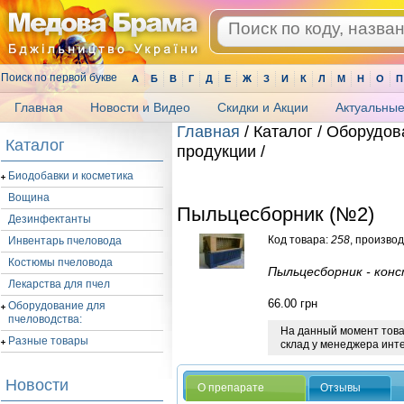
Поиск по первой букве
А
Б
В
Г
Д
Е
Ж
З
И
К
Л
М
Н
О
П
Главная
Новости и Видео
Скидки и Акции
Актуальные
Главная
/ Каталог / Оборудов
Каталог
продукции /
.
Биодобавки и косметика
Вощина
Пыльцесборник (№2)
Дезинфектанты
Код товара:
258
, произво
Инвентарь пчеловода
Костюмы пчеловода
Пыльцесборник - конс
Лекарства для пчел
66.00
грн
Оборудование для
пчеловодства:
На данный момент товар
Разные товары
склад у менеджера инт
Новости
О препарате
Отзывы