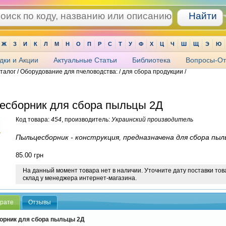
Ж
З
И
К
Л
М
Н
О
П
Р
С
Т
У
Ф
Х
Ц
Ч
Ш
Щ
Э
Ю
дки и Акции
Актуальные Статьи
Библиотека
Вопросы-От
аталог / Оборудование для пчеловодства: / для сбора продукции /
есборник для сбора пыльцы 2Д
Код товара:
454
, производитель:
Украинский производитель
Пыльцесборник - конструкция, предназначена для сбора пыл
85.00
грн
На данный момент товара нет в наличии. Уточните дату поставки тов
склад у менеджера интернет-магазина.
арате
Отзывы
рник для сбора пыльцы 2Д