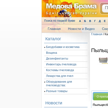
Поиск по первой букве
А
Б
В
Г
Д
Е
Главная
Новости и Видео
Ски
Главная
/ К
.
Каталог
Биодобавки и косметика
Пыльц
Вощина
Дезинфектанты
Инвентарь пчеловода
Костюмы пчеловода
Лекарства для пчел
Оборудование для
пчеловодства:
Разные товары
О преп
Новости
Пыльцесбо