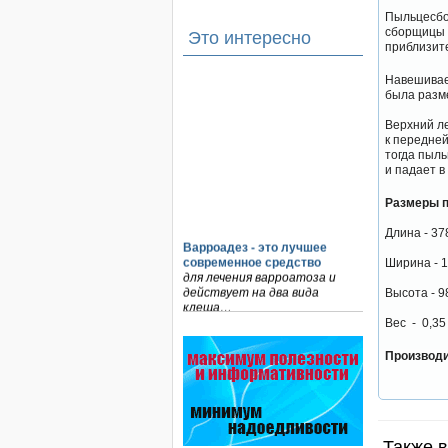
Пыльцесбор
сборщицы 
Это интересно
приблизите
Навешивает
была разм
Верхний ле
к передней
тогда пыль
и падает в
Размеры 
Длина - 37
Варроадез - это лучшее
современное средство
Ширина - 
для лечения варроатоза и
действует на два вида
Высота - 9
клеща…
Вес - 0,35 
Язык танцев и звуков
Пчелы общаются с помощью
Производ
языка танцев и звуков. Это…
Препараты для лечения пчел
ЗАО АГРОБИОПРОМ
- это и высокая
эффективность, и безупречно
Также в