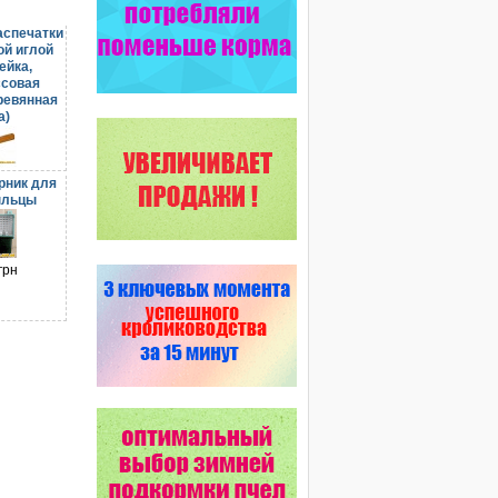
аспечатки
ой иглой
ейка,
ссовая
ревянная
а)
грн
рник для
ыльцы
грн