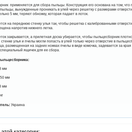
ник применяется для сбора пыльцы. Конструкция его основана на том, что 
пыльцы, вынужденные проникать в улей через решетку с размерами отверст
льно 5 мм, теряют обножку, которая падает в лоток.
ся на переднюю стенку улья так, чтобы решетка с калиброванными отверсти
ещена напротив нижнего летка.
ток закрывается, а прилетная доска убирается, чтобы пыльцесборник плотн
 стенке улья и пчелы могли попасть в улей только через отверстие в пыльцес
ца, размещенная на задних ножках пчелы в виде комочка, задевается за края
 специальный ящичек для ее сбора.
пыльцесборника:
8 мм
150 мм
8 мм
кг
итель:
Украина
 этой категории: