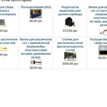
для сбора
Пыльцесборник (№2)
Редуктор на
Вилка для р
полиса
медогонку для
сот со гнут
сосборник)
ручного привода
(нержав
пластма
66.00 грн
вставка, де
ручк
00 грн
673.00 грн
36.00 
 распечатки
Вилка для распечатки
Станок для
Пыльцесбо
ка пластик)
сот с прямой иглой
распечатки сотов
сбора п
(нержавейка,
(распечатыватель
пластмассовая
сотов)
вставка, деревянная
00 грн
ручка)
60.00 
3000.00 грн
38.00 грн