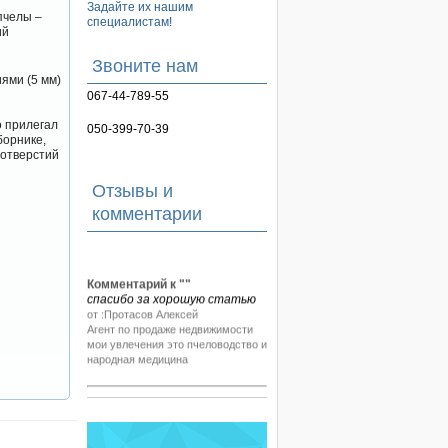
Задайте их нашим
пчелы –
специалистам!
ий
Звоните нам
ями (5 мм)
067-44-789-55
о прилегал
050-399-70-39
борнике,
 отверстий
Отзывы и
комментарии
Комментарий к "
"
спасибо за хорошую статью
от :Протасов Алексей
Агент по продаже недвижимости
мои увлечения это пчеловодство и
народная медицина