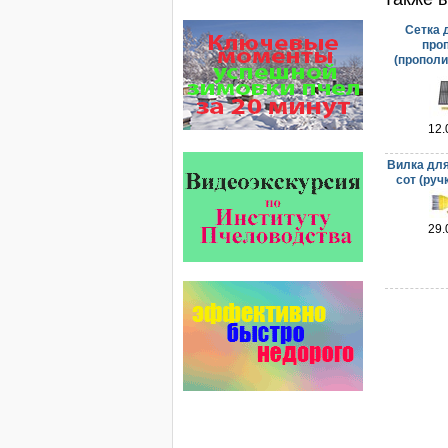
стабильные качество…
Сетка 
Проблема варроатоза пчел
про
решена! -
(прополи
поочередное применение
препаратов ЗАО
АГРОБИОПРОМ
:
Апидез
,
Варроадез
,
Амипол-Т
,…
12.
На рынке, где есть Варроадез
Вилка для
очень сложно приходится
сот (руч
конкурентным препаратам
- они просто не выдерживают
конкуренцию ни по цене,…
29.
Препараты для лечения пчел
ЗАО АГРОБИОПРОМ
обеспечивают самые высокие
показатели сохранности
пчел и рентабельность
пасеки.
Пчёлы умеют считать до
четырёх.
Проведя серию
экспериментов, учёные
выяснили, что медоносные
пчёлы превосходят…