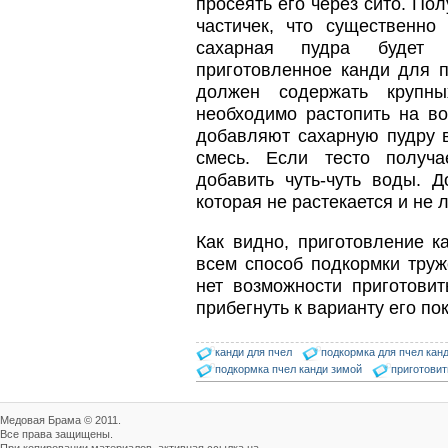
просеять его через сито. По
показатели сохранности
пчел и рентабельность
частичек, что существенно
пасеки.
сахарная пудра будет 
Прополис играет решающую
приготовленное канди для п
роль в жизни пчелиной
должен содержать крупны
семьи.
Он обеспечивает безупречную
необходимо растопить на в
чистоту улья, или древесного
добавляют сахарную пудру 
дупла, где…
смесь. Если тесто получа
Язык танцев и звуков
добавить чуть-чуть воды. 
Пчелы общаются с помощью
которая не растекается и не л
языка танцев и звуков. Это…
Безукоризненно сильное
Как видно, приготовление к
звено в системе
всем способ подкормки труж
комплексного оздоровления
от болезней пчел и
нет возможности приготовит
повышения рентабельности
прибегнуть к варианту его по
пасеки.
Апидез, Варроадез, Амипол-Т,
Апирой, Апистоп, Бипин-Т,
канди для пчел
подкормка для пчел кан
Полисан и Гармония…
подкормка пчел канди зимой
приготовит
Медовая Брама © 2011.
Все права защищены.