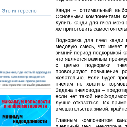
Канди – оптимальный выбо
Это интересно
Основными компонентами ка
Купить канди для пчел можн
же приготовить самостоятельн
Подкормка для пчел канди 
медовую смесь, что имеет 
зимний период подкормкой ка
что является важным преимущ
с целью подкормки пче
провоцируют повышение ро
На рынке, где есть Варроадез
очень сложно приходится
желательно. Если будет про
конкурентным препаратам
пчелам не хватить кормов
- они просто не выдерживают
конкуренцию ни по цене,…
Задача пчеловода – предотвр
если нет такой необходимос
Проблема варроатоза пчел
решена! -
лучше отказаться. Их прим
поочередное применение
вмешательства зимой, крайне
препаратов ЗАО
АГРОБИОПРОМ
:
Апидез
,
Варроадез
,
Амипол-Т
,…
Главным компонентом кан
пчелиный мед. Некоторые п