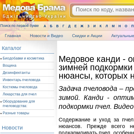
Поиск по первой букве
А
Б
В
Г
Д
Е
Ж
З
И
К
Л
М
Н
О
П
Главная
Новости и Видео
Скидки и Акции
Актуальные
.
Каталог
Медовое канди - 
Биодобавки и косметика
зимней подкормки 
Вощина
Дезинфектанты
нюансы, которых 
Инвентарь пчеловода
Задача пчеловода – п
Костюмы пчеловода
Лекарства для пчел
зимой. Канди - опти
Оборудование для
подкормки пчел. Вид
пчеловодства:
Разные товары
Содержание и уход за пчел
нюансов. Прежде всего не
Новости
подкармливать пчел, особенн