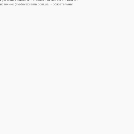
При копировании материалов, активная ссылка на
источник (medovabrama.com.ua) - обязательна!