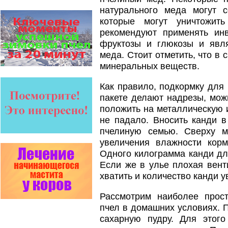
Пчёлы умеют считать до
натурального меда могут с
четырёх.
Проведя серию
которые могут уничтожит
экспериментов, учёные
рекомендуют применять инв
выяснили, что медоносные
пчёлы превосходят…
фруктозы и глюкозы и явл
меда. Стоит отметить, что в
Пчеловоды-долгожители
По результатам
минеральных веществ.
статистического
исследования по
Как правило, подкормку для
долгожителям старше 100
лет…
пакете делают надрезы, мож
положить на металлическую 
Варроадез - это лучшее
не падало. Вносить канди в
современное средство
для лечения варроатоза и
пчелиную семью. Сверху м
действует на два вида
увеличения влажности кор
клеща…
Одного килограмма канди для
Препараты для лечения пчел
Если же в улье плохая вент
ЗАО АГРОБИОПРОМ
- это и высокая
хватить и количество канди 
эффективность, и безупречно
стабильные качество…
Рассмотрим наиболее прос
пчел в домашних условиях. 
Препараты для лечения пчел
ЗАО АГРОБИОПРОМ
сахарную пудру. Для этог
обеспечивают самые высокие