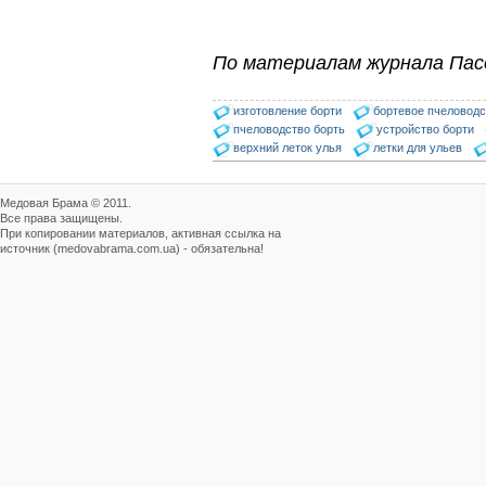
По материалам журнала Пас
изготовление борти
бортевое пчеловодс
пчеловодство борть
устройство борти
верхний леток улья
летки для ульев
Медовая Брама © 2011.
Все права защищены.
При копировании материалов, активная ссылка на
источник (medovabrama.com.ua) - обязательна!