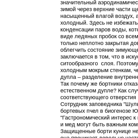
значительный аэродинамическ
зимой через верхние части 
насыщенный влагой воздух, а
холодный. Здесь не избежать
конденсации паров воды, кот
виде ледяных пробок со все
только неплотно закрытая до
облегчить состояние зимующе
заключается в том, что в иск
ситообразного слоя. Поэтому
холодным мокрым стенкам, ч
дупла – разделение внутренн
Так почему же бортники отказ
естественном дупле? Как слу
соответствующего отверстия
Сотрудник заповедника "Шуль
бортевых пчел в биогенозе Ю
"Гастрономический интерес к
и мед могут быть важным ком
Защищенные борти кунице не