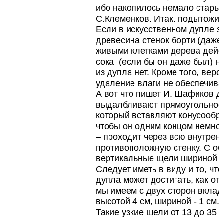
ибо накопилось немало стары
от болезней пчел и
повышения рентабельности
С.Клеменков. Итак, подытожи
пасеки.
Если в искусственном дупле 
Апидез, Варроадез, Амипол-Т,
Апирой, Апистоп, Бипин-Т,
древесина стенок борти (даж
Полисан и Гармония…
живыми клетками дерева дей
Язык танцев и звуков
сока (если бы он даже был) 
Пчелы общаются с
из дупла нет. Кроме того, вер
помощью языка танцев и
удаление влаги не обеспечива
звуков. Это…
А вот что пишет И. Шафиков 
На рынке, где есть Варроадез
выдалбливают прямоугольное 
очень сложно приходится
конкурентным препаратам
который вставляют конусооб
- они просто не
чтобы он одним концом немно
выдерживают конкуренцию
ни по цене,…
– проходит через всю внутре
противоположную стенку. С 
Пчеловоды-долгожители
вертикальные щели шириной в
По результатам
статистического
Следует иметь в виду и то, ч
исследования по
дупла может достигать, как о
долгожителям старше 100
лет…
мы имеем с двух сторон вкл
высотой 4 см, шириной - 1 см.
Такие узкие щели от 13 до 3