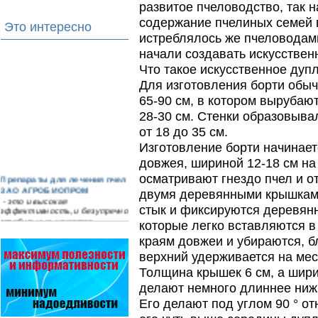
развитое пчеловодство, так н
содержание пчелиных семей 
Это интересно
истреблялось же пчеловодам
начали создавать искусствен
Что такое искусственное дуп
Для изготовления борти обы
65-90 см, в котором вырубают
28-30 см. Стенки образовыва
от 18 до 35 см.
Изготовление борти начинаетс
довжея, шириной 12-18 см на
Препараты для лечения пчел
осматривают гнездо пчел и о
ЗАО АГРОБИОПРОМ
двумя деревянными крышками
- это и высокая
эффективность, и безупречно
стык и фиксируются деревян
стабильные качество…
которые легко вставляются в
краям довжеи и убираются, б
Препараты для лечения пчел
ЗАО АГРОБИОПРОМ
верхний удерживается на мес
обеспечивают самые высокие
Толщина крышек 6 см, а шир
показатели сохранности
пчел и рентабельность
делают немного длиннее нижн
пасеки.
Его делают под углом 90 ° о