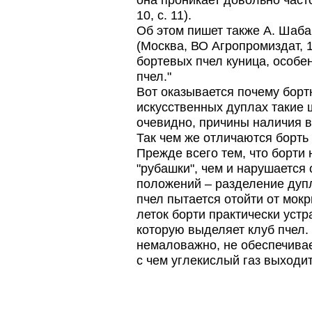
она проникает довольно часто
10, с. 11).
Об этом пишет также А. Шаба
(Москва, ВО Агропромиздат, 1
бортевых пчел куница, особе
пчел."
Вот оказывается почему борт
искусственных дуплах такие щ
очевидно, причины наличия вл
Так чем же отличаются борть
Прежде всего тем, что борти
"рубашки", чем и нарушается
положений – разделение дупла
пчел пытается отойти от мокр
леток борти практически устр
которую выделяет клуб пчел.
немаловажно, не обеспечивае
с чем углекислый газ выходит