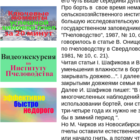
его чуть выше середины дупл
Варроадез - это лучшее
современное средство
Про борть в свое время нем
для лечения варроатоза и
сельскохозяйственного инсти
действует на два вида
клеща…
большую исследовательскую 
государственном заповедник
Прополис играет решающую
роль в жизни пчелиной
"Пчеловодство", 1987, № 10, с
семьи.
говорилось в статье В. Онищ
Он обеспечивает безупречную
по пчеловодству в Свердловс
чистоту улья, или древесного
дупла, где…
1981, № 10, с. 21).
Читая статьи I. Шафикова и В
Пчёлы умеют считать до
четырёх.
уменьшения влажности в бор
Проведя серию
закрывать довжею...". I дале
экспериментов, учёные
выяснили, что медоносные
закрытыми довжеями семьи в 
пчёлы превосходят…
Далее И. Шафиков пишет: "В 
многочисленных наблюдений 
Проблема варроатоза пчел
решена! -
использовании бортей, они с
поочередное применение
три-четыре года их нужно не 
препаратов ЗАО
АГРОБИОПРОМ
:
Апидез
,
бы в зимний период ".
Варроадез
,
Амипол-Т
,…
Но М. Чирков из Новосибирско
пчелы оставили естественное
Безукоризненно сильное
звено в системе
или начало гнить, а потому ч
комплексного оздоровления