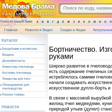
Поиск по первой букве
А
Б
В
Г
Д
Е
Ж
З
И
К
Л
М
Н
О
П
Главная
Новости и Видео
Скидки и Акции
Актуальные
.
Каталог
Бортничество. Изг
Биодобавки и косметика
руками
Вощина
Дезинфектанты
Широко развитое в пчеловодс
Инвентарь пчеловода
есть содержание пчелиных се
Костюмы пчеловода
истреблялось самими пчелов
Лекарства для пчел
начали создавать искусственн
Оборудование для
искусственное дупло-борть и 
пчеловодства:
Разные товары
В связи с массовой вырубкой
жилищ пчел медведями, куни
Новости
природой ульев (дупел) стан