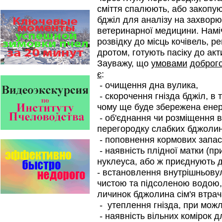
На рынке, где есть Варроадез
сміття спалюють, або закопую
очень сложно приходится
бджіл для аналізу на захвор
конкурентным препаратам
ветеринарної медицини. Намі
- они просто не выдерживают
конкуренцию ни по цене,…
розвідку до місць кочівель, 
дротом, готують пасіку до акт
Язык танцев и звуков
Пчелы общаются с помощью
Зауважу, що
умовами
доброг
языка танцев и звуков. Это…
є
:
- очищення дна вулика,
Препараты для лечения пчел
ЗАО АГРОБИОПРОМ
- скорочення гнізда бджіл, в
- это и высокая
чому ще буде збережена енерг
эффективность, и безупречно
стабильные качество…
- об'єднання чи розміщення в
перегородку слабких бджолин
Препараты для лечения пчел
ЗАО АГРОБИОПРОМ
- поповнення кормових запасів
обеспечивают самые высокие
- наявність плідної матки (при
показатели сохранности
нуклеуса, або ж приєднують д
пчел и рентабельность
пасеки.
- встановлення внутрішньову
чистою та підсоленою водою, 
Безукоризненно сильное
звено в системе
личинок бджолина сім'я втрач
комплексного оздоровления
- утеплення гнізда, при можли
от болезней пчел и
повышения рентабельности
- наявність вільних комірок 
пасеки.