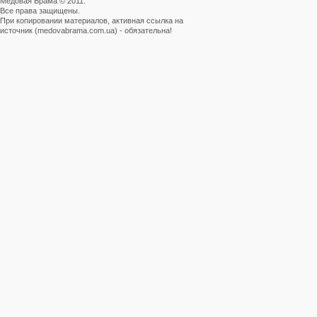
Медовая Брама © 2011.
Все права защищены.
При копировании материалов, активная ссылка на
источник (medovabrama.com.ua) - обязательна!