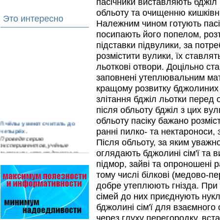
пасічники виставляють бджіл 
обльоту та очищенню кишківни
Это интересно
Належним чином готують пасіч
посипають його попелом, роз
підставки підвулики, за потре
розмістити вулики, їх ставля
льоткові отвори. Доцільно ст
заповнені утеплювальним мат
кращому розвитку бджолиних 
злітання бджіл льотки перед 
після обльоту бджіл з цих вул
обльоту пасіку бажано розміст
Пчёлы умеют считать до
четырёх.
ранні пилко- та нектароноси, 
Проведя серию
Після обльоту, за яким уважн
экспериментов, учёные
выяснили, что медоносные
оглядають бджолині сім'ї та 
пчёлы превосходят…
підмор, зайві та опроношені 
тому числі білкові (медово-пер
Проблема варроатоза пчел
решена! -
добре утеплюють гнізда. При
поочередное применение
сімей до них приєднують нукл
препаратов ЗАО
АГРОБИОПРОМ
:
Апидез
,
бджолині сім'ї для взаємного
Варроадез
,
Амипол-Т
,…
через глуху перегородку, вст