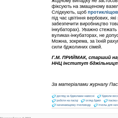
жодному випадку не застосову
фіксують на змащеному вазелі
Слідкують, щоб
протикліщов
під час цвітіння вербових, як
забезпечити виробництво това
інкубаторах). Уважно стежать
вуликах-інкубаторах, не допу
Можна, зокрема, за їхній рах
сили бджолиних сімей.
Г
.
М
.
ПРИЙМАК
,
старший
н
ННЦ
Інститут
бджільниц
За матеріалами журналу Пас
догляд за бджолами навесні
бджоли вес
роботи на пасіці
огляд бджіл
пасіка
начинающему пчеловоду
пчелы для на