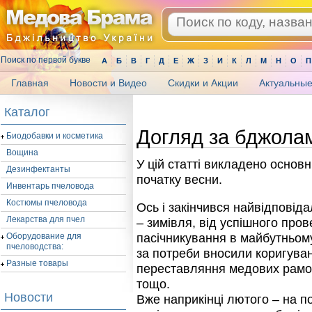
Поиск по первой букве
А
Б
В
Г
Д
Е
Ж
З
И
К
Л
М
Н
О
П
Главная
Новости и Видео
Скидки и Акции
Актуальные
.
Каталог
Догляд за бджола
Биодобавки и косметика
Вощина
У цій статті викладено основ
Дезинфектанты
початку весни.
Инвентарь пчеловода
Костюмы пчеловода
Ось і закінчився найвідповід
Лекарства для пчел
– зимівля, від успішного пров
Оборудование для
пасічникування в майбутньому
пчеловодства:
за потреби вносили коригуван
Разные товары
переставляння медових рамок 
тощо.
Новости
Вже наприкінці лютого – на п