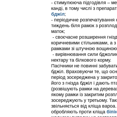
- стимулююча підгодівля – ме
Апидез, Варроадез, Амипол-Т,
Апирой, Апистоп, Бипин-Т,
канді, в тому числі з препар
Полисан и Гармония…
бджіл
;
- періодичне розпечатування 
Варроадез - это лучшее
современное средство
тиждень біля рамок з розплод
для лечения варроатоза и
маток;
действует на два вида
клеща…
- своєчасне розширення гніз
коричневими стільниками, а з 
Пчеловоды-долгожители
рамками зі штучною вощиною
По результатам
статистического
- вирівнювання сили бджолин
исследования по
нектару та білкового корму.
долгожителям старше 100
лет…
Пасічники не повинні забувати
бджіл. Враховуючи те, що ос
Прополис играет решающую
роль в жизни пчелиной
період зосереджена у закрит
семьи.
його з гнізда бджіл і дають 
Он обеспечивает
(розвішують рамки на дерева
безупречную чистоту улья,
или древесного дупла, где…
якому рамки із закритим роз
зосереджують у третьому. Так
звільняється від кліща вароа. 
обробляють проти кліща
біпі