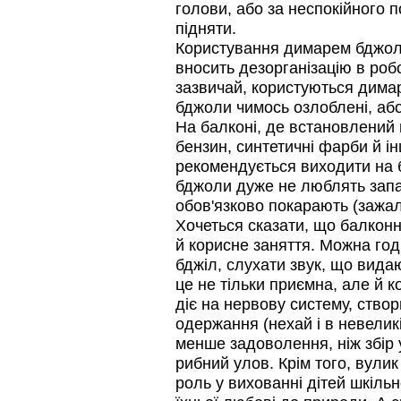
ЗАО АГРОБИОПРОМ
голови, або за неспокійного 
- это и высокая
підняти.
эффективность, и безупречно
стабильные качество…
Користування димарем бджола
вносить дезорганізацію в робо
Безукоризненно сильное
звено в системе
зазвичай, користуються димар
комплексного оздоровления
бджоли чимось озлоблені, або
от болезней пчел и
На балконі, де встановлений 
повышения рентабельности
пасеки.
бензин, синтетичні фарби й і
Апидез, Варроадез, Амипол-Т,
рекомендується виходити на б
Апирой, Апистоп, Бипин-Т,
Полисан и Гармония…
бджоли дуже не люблять зап
обов'язково покарають (зажал
На рынке, где есть Варроадез
очень сложно приходится
Хочеться сказати, що балкон
конкурентным препаратам
й корисне заняття. Можна го
- они просто не
выдерживают конкуренцию
бджіл, слухати звук, що вида
ни по цене,…
це не тільки приємна, але й 
діє на нервову систему, ство
Язык танцев и звуков
Пчелы общаются с
одержання (нехай і в невеликі
помощью языка танцев и
менше задоволення, ніж збір у
звуков. Это…
рибний улов. Крім того, вулик
роль у вихованні дітей шкіль