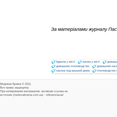
За матеріалами журналу Пас
бджоли у місті
пасіка у місті
домаш
домашнее пчеловодство
домашняя пас
пасека под крышей дома
пчеловодство 
Медовая Брама © 2011.
Все права защищены.
При копировании материалов, активная ссылка на
источник (medovabrama.com.ua) - обязательна!