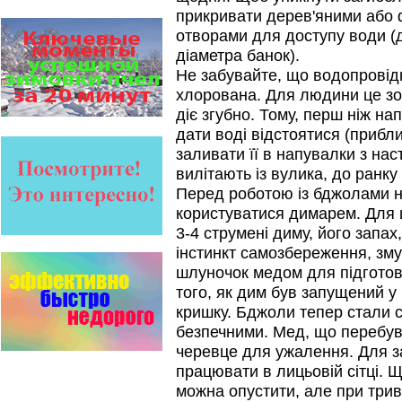
прикривати дерев'яними або
Варроадез - это лучшее
современное средство
отворами для доступу води (д
для лечения варроатоза и
діаметра банок).
действует на два вида
клеща…
Не забувайте, що водопровід
хлорована. Для людини це зо
Препараты для лечения пчел
діє згубно. Тому, перш ніж н
ЗАО АГРОБИОПРОМ
обеспечивают самые высокие
дати воді відстоятися (прибл
показатели сохранности
заливати її в напувалки з на
пчел и рентабельность
пасеки.
вилітають із вулика, до ранку
Перед роботою із бджолами н
Прополис играет решающую
роль в жизни пчелиной
користуватися димарем. Для ц
семьи.
3-4 струмені диму, його запах
Он обеспечивает безупречную
чистоту улья, или древесного
інстинкт самозбереження, зм
дупла, где…
шлуночок медом для підготовк
того, як дим був запущений у
Пчёлы умеют считать до
четырёх.
кришку. Бджоли тепер стали 
Проведя серию
безпечними. Мед, що перебува
экспериментов, учёные
выяснили, что медоносные
черевце для ужалення. Для з
пчёлы превосходят…
працювати в лицьовій сітці. 
можна опустити, але при три
Препараты для лечения пчел