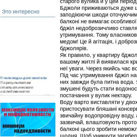
старого вулика й у цей періо
Бджоли приживаються дуже ш
Это интересно
заподіюючи шкоди оточуючим.
балконі не вимагає особливої
бджіл недоброзичливо ставля
утримування. Тому власникові
медом! Це й агітація, і добро
бджолярів.
Як правило, у квартиру бджол
вашому житлі й виявилася кр
неї уваги. Через якийсь час в
Під час утримування бджіл на
Пчеловоды-долгожители
По результатам
них завжди була питна вода.
статистического
змушені будуть стати водонос
исследования по
постачання у вулик нектару.
долгожителям старше 100
лет…
Воду варто виставляти у дво
пристосувати бляшані консерв
Проблема варроатоза пчел
решена! -
звичайну водопровідну воду, а
поочередное применение
зазвичай, влаштовують проточн
препаратов ЗАО
АГРОБИОПРОМ
:
Апидез
,
балконі цього зробити неможл
Варроадез
,
Амипол-Т
,…
щодня. Щоб уникнути загибелі