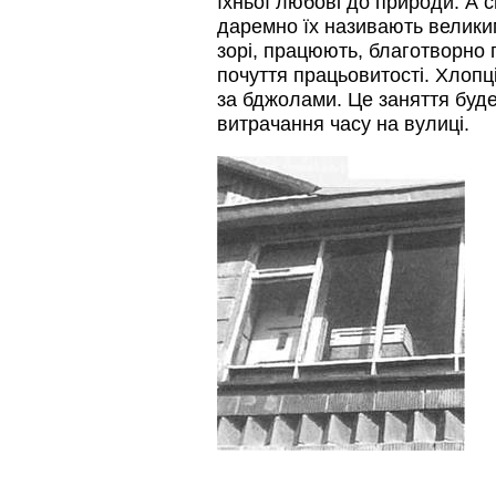
їхньої любові до природи. А 
даремно їх називають великим
зорі, працюють, благотворно 
почуття працьовитості. Хлопц
за бджолами. Це заняття буде 
витрачання часу на вулиці.