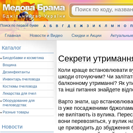
Поиск по первой букве
А
Б
В
Г
Д
Е
Ж
З
И
К
Л
М
Н
О
П
Главная
Новости и Видео
Скидки и Акции
Актуальные
.
Каталог
Секрети утримання 
Биодобавки и косметика
Вощина
Коли краще встановлювати ву
Дезинфектанты
шкоди оточуючим? Чи залітат
Инвентарь пчеловода
балконному утриманні? Як ути
Костюмы пчеловода
та інші питання знайдете відпо
Лекарства для пчел
Оборудование для
Варто знати, що встановлюва
пчеловодства:
із уже посадженими бджолами
Разные товары
не вилітають із вулика. Пере
вони перевозяться, у вулик н
Новости
це призводить до збудження 