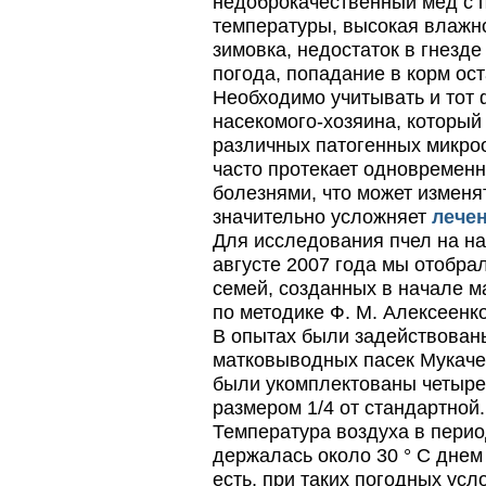
недоброкачественный мед с 
температуры, высокая влажно
зимовка, недостаток в гнезд
погода, попадание в корм оста
Необходимо учитывать и тот 
насекомого-хозяина, который
различных патогенных микро
часто протекает одновремен
болезнями, что может изменя
значительно усложняет
лечен
Для исследования пчел на на
августе 2007 года мы отобра
семей, созданных в начале 
по методике Ф. М. Алексеенко
В опытах были задействован
матковыводных пасек Мукачев
были укомплектованы четыре
размером 1/4 от стандартной.
Температура воздуха в пери
держалась около 30 ° С днем ​
есть, при таких погодных усл