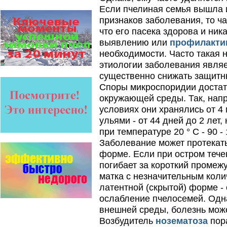
чистоту улья, или древесного
Если пчелиная семья вышла и
дупла, где…
признаков заболевания, то ча
что его пасека здорова и ни
Безукоризненно сильное
звено в системе
выявлению или
профилакти
комплексного оздоровления
необходимости. Часто такая 
от болезней пчел и
повышения рентабельности
этиологии заболевания являе
пасеки.
существенно снижать защитн
Апидез, Варроадез, Амипол-Т,
Апирой, Апистоп, Бипин-Т,
Споры микроспоридии достат
Полисан и Гармония…
окружающей среды. Так, напр
условиях они хранялись от 4 
Пчёлы умеют считать до
четырёх.
ульями - от 44 дней до 2 лет, 
Проведя серию
при температуре 20 ° С - 90 -
экспериментов, учёные
выяснили, что медоносные
Заболевание может протекать 
пчёлы превосходят…
форме. Если при остром тече
Пчеловоды-долгожители
погибает за короткий промеж
По результатам
матка с незначительным коли
статистического
латентной (скрытой) форме -
исследования по
долгожителям старше 100
ослабление пчелосемей. Одн
лет…
внешней среды, болезнь може
Препараты для лечения пчел
Возбудитель
нозематоза
пор
ЗАО АГРОБИОПРОМ