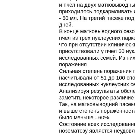
и пчел на двух матковыводных
приходилось подкармливать с
- 60 мл. На третий пасеке по
дней.
В конце матковыводного сез
пчел из трех нуклеусних пар
что при отсутствии клиническ
присутствовали у пчел 60 нук
исследованных семей. Из ни
поражения.
Сильная степень поражения п
насчитывали от 51 до 100 сп
исследованных нуклеусних с
Анализируя результаты обсл
заметить некоторое различие
Так, на матковыводний пасек
и выше степень пораженности,
было меньше - 60%.
Состояние всех исследованн
нозематозу является неудов