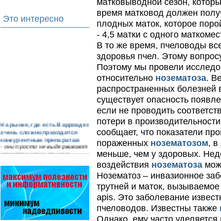
матковыводной сезон, которы
время матковод должен получ
Это интересно
плодных маток, которое поро
- 4,5 матки с одного маткомес
В то же время, пчеловоды вс
здоровья пчел. Этому вопрос
Поэтому мы провели исследо
относительно
нозематоза
. В
распространенных болезней в
существует опасность появле
если не проводить соответс
потери в производительности
На рынке, где есть Варроадез
очень сложно приходится
сообщает, что показатели пр
конкурентным препаратам
пораженных
нозематозом
, 
- они просто не выдерживают
конкуренцию ни по цене,…
меньше, чем у здоровых. Нед
воздействия
нозематоза
може
Язык танцев и звуков
Нозематоз – инвазионное заб
Пчелы общаются с помощью
языка танцев и звуков. Это…
трутней и маток, вызываемо
apis. Это заболевание изве
Прополис играет решающую
роль в жизни пчелиной
пчеловодов. Известны также
семьи.
Однако, ему часто уделяется
Он обеспечивает безупречную