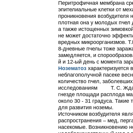
Перитрофичная мембрана ср
обеспечивают самые
высокие показатели
эпителиальные клетки от мех
сохранности пчел и
проникновения возбудителя н
рентабельность пасеки.
плотная она у молодых пчел д
Проблема варроатоза пчел
а также истощенных зимовко
решена! -
не может достаточно эффект
поочередное применение
препаратов ЗАО
вредных микроорганизмов. Т.М
АГРОБИОПРОМ
:
Апидез
,
8-дневные пчелы тоже заража
Варроадез
,
Амипол-Т
,…
замедляется, и спорообразов
Варроадез - это лучшее
й и 12-ый день с момента зар
современное средство
Нозематоз
характеризуется 
для лечения варроатоза и
действует на два вида
неблагополучной пасеке весн
клеща…
количество пчел, заболевших
Препараты для лечения пчел
исследованиям Т. С. Ждано
ЗАО АГРОБИОПРОМ
гнезде площади расплода ма
- это и высокая
эффективность, и
около 30 - 31 градуса. Таки
безупречно стабильные
для развития ноземы.
качество…
Источником возбудителя явл
распространения – мед, перг
насекомые. Возникновению н