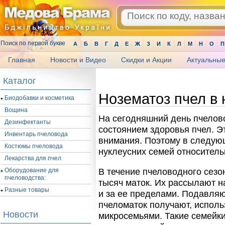
Поиск по первой букве
А
Б
В
Г
Д
Е
Ж
З
И
К
Л
М
Н
О
П
Главная
Новости и Видео
Скидки и Акции
Актуальные
.
Каталог
Нозематоз пчел в 
Биодобавки и косметика
Вощина
На сегодняшний день пчелов
Дезинфектанты
состоянием здоровья пчел. Э
Инвентарь пчеловода
внимания. Поэтому в следую
Костюмы пчеловода
нуклеусних семей относитель
Лекарства для пчел
Оборудование для
В течение пчеловодного сезо
пчеловодства:
тысяч маток. Их рассылают на
Разные товары
и за ее пределами. Подавля
пчеломаток получают, исполь
Новости
микросемьями. Такие семейки