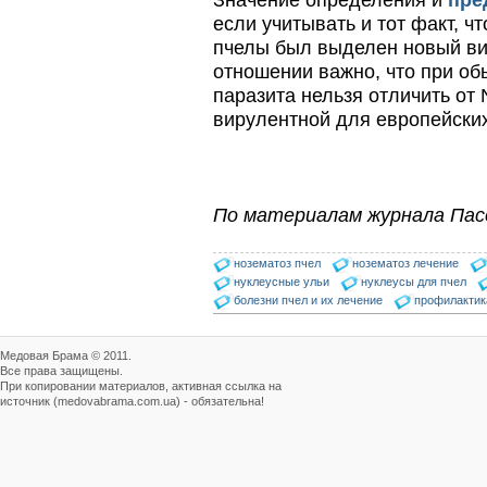
Значение определения и
пре
если учитывать и тот факт, ч
пчелы был выделен новый ви
отношении важно, что при об
паразита нельзя отличить от 
вирулентной для европейских 
По материалам журнала Пас
нозематоз пчел
нозематоз лечение
нуклеусные ульи
нуклеусы для пчел
болезни пчел и их лечение
профилактик
Медовая Брама © 2011.
Все права защищены.
При копировании материалов, активная ссылка на
источник (medovabrama.com.ua) - обязательна!