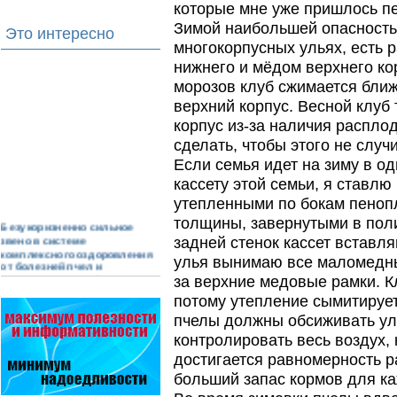
которые мне уже пришлось п
Зимой наибольшей опасность
Это интересно
многокорпусных ульях, есть 
нижнего и мёдом верхнего ко
морозов клуб сжимается ближ
верхний корпус. Весной клуб 
корпус из-за наличия распло
сделать, чтобы этого не случ
Если семья идет на зиму в одн
кассету этой семьи, я ставлю
утепленными по бокам пено
толщины, завернутыми в поли
Безукоризненно сильное
звено в системе
задней стенок кассет вставл
комплексного оздоровления
улья вынимаю все маломедны
от болезней пчел и
повышения рентабельности
за верхние медовые рамки. 
пасеки.
потому утепление сымитирует
Апидез, Варроадез, Амипол-Т,
Апирой, Апистоп, Бипин-Т,
пчелы должны обсиживать уло
Полисан и Гармония…
контролировать весь воздух, 
достигается равномерность р
Варроадез - это лучшее
современное средство
больший запас кормов для к
для лечения варроатоза и