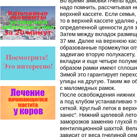
Во время зимовки пчелы вдв
действует на два вида
клеща…
надо помнить, рассчитывая н
верхней кассете. Если семья, 
Препараты для лечения пчел
то в верхней кассете удаляю
ЗАО АГРОБИОПРОМ
- это и высокая
определенной ценности для з
эффективность, и
Затем между вкладок размещ
безупречно стабильные
качество…
37 мм. Далее на верхнюю кас
образованные промежутки оп
Препараты для лечения пчел
ЗАО АГРОБИОПРОМ
задвигаю вторую полукасету,
обеспечивают самые
вкладки и еще четыре полум
высокие показатели
сохранности пчел и
образом рамки имеют сплошн
рентабельность пасеки.
Зимой это гарантирует перехо
улицы на другую. Таким же о
На рынке, где есть Варроадез
очень сложно приходится
с маломедных рамок.
конкурентным препаратам
После освобождения нижних к
- они просто не
выдерживают конкуренцию
а под клубом устанавливаю т
ни по цене,…
сеткой. Круглый леток в верх
занес". Нижний щелевой лето
Пчеловоды-долгожители
По результатам
заморозков заменяю глухой п
статистического
вентиляционной шахтой. Вел
исследования по
долгожителям старше 100
зависит от веса пчелиной сем