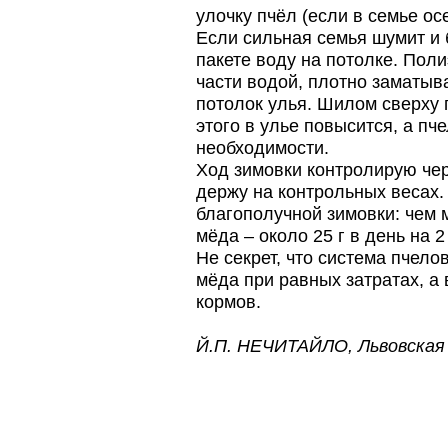
лет…
улочку пчёл (если в семье ос
Прополис играет решающую
Если сильная семья шумит и 
роль в жизни пчелиной
пакете воду на потолке. Пол
семьи.
части водой, плотно заматыва
Он обеспечивает
безупречную чистоту улья,
потолок улья. Шилом сверху 
или древесного дупла, где…
этого в улье повысится, а пч
Проблема варроатоза пчел
необходимости.
решена! -
Ход зимовки контролирую чер
поочередное применение
препаратов ЗАО
держу на контрольных весах.
АГРОБИОПРОМ
:
Апидез
,
благополучной зимовки: чем 
Варроадез
,
Амипол-Т
,…
мёда – около 25 г в день на 2 
Язык танцев и звуков
Не секрет, что система пчел
Пчелы общаются с
мёда при равных затратах, а
помощью языка танцев и
звуков. Это…
кормов.
Пчёлы умеют считать до
Й.П. НЕЧИТАЙЛО, Львовская 
четырёх.
Проведя серию
экспериментов, учёные
выяснили, что медоносные
пчёлы превосходят…