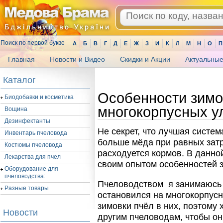
Поиск по первой букве
А
Б
В
Г
Д
Е
Ж
З
И
К
Л
М
Н
О
П
Главная
Новости и Видео
Скидки и Акции
Актуальные
.
Каталог
Особенности зимо
Биодобавки и косметика
многокорпусных у
Вощина
Дезинфектанты
Не секрет, что лучшая систем
Инвентарь пчеловода
больше мёда при равных затр
Костюмы пчеловода
расходуется кормов. В данно
Лекарства для пчел
своим опытом особенностей з
Оборудование для
пчеловодства:
Пчеловодством я занимаюсь 
Разные товары
остановился на многокорпус
зимовки пчёл в них, поэтому 
Новости
другим пчеловодам, чтобы он