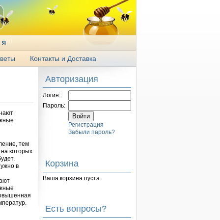
Я
веты
Контакты и Доставка
Авторизация
Логин:
Пароль:
инают
ужные
Регистрация
Забыли пароль?
ление, тем
 на которых
будет.
Корзина
нужно в
Ваша корзина пуста.
нают
ужные
 повышенная
мператур.
Есть вопросы?