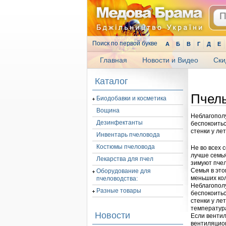
Поиск по первой букве
А
Б
В
Г
Д
Е
Главная
Новости и Видео
Ски
.
Каталог
Пчелы
Биодобавки и косметика
Вощина
Неблагополу
Дезинфектанты
беспокоитьс
стенки у ле
Инвентарь пчеловода
Костюмы пчеловода
Не во всех 
лучше семья
Лекарства для пчел
зимуют пчел
Семья в это
Оборудование для
меньших кол
пчеловодства:
Неблагополу
Разные товары
беспокоитьс
стенки у ле
температура
Новости
Если вентил
вентиляцион