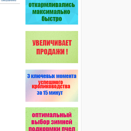
в омшанике