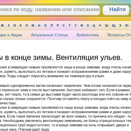
Ж
З
И
К
Л
М
Н
О
П
Р
С
Т
У
Ф
Х
Ц
Ч
Ш
Щ
Э
Ю
дки и Акции
Актуальные Статьи
Библиотека
Вопросы-От
 в конце зимы. Вентиляция ульев.
чие в зимующих семьях проявляется чаще в конце зимовки, когда пчелы нач
я, шуметь, выползать из летков и пачкают испражнениями рамки и даже нар
тков. Тогда следует обратить внимание на температуру в ульях.
семьях одновременно матки начинают червление. Чем позже начинается черв
 переносит зиму и после выставления, быстрее набирает сил. Если в рамках,
ы, нет перги, то в семье до выставки будет мало расплода или его совсем не 
м случае лучше сохранится. Поэтому оставлять пергу в гнездах пчёл на зиму 
ичествах.
чие в зимующих семьях проявляются чаще конце зимовки, когда пчелы начи
я, шуметь, выползать из летков и пачкают испражнениями рамки и даже нар
тков. Если такое явление происходит во всех семьях, то причина его общая -
. Необходимо увеличить вентиляцию зимовника, не боясь отрицательных те
яционных труб недостаточно, то в конце зимовки на ночь открывают двери и
ные окна. Пчёлам дают воду.