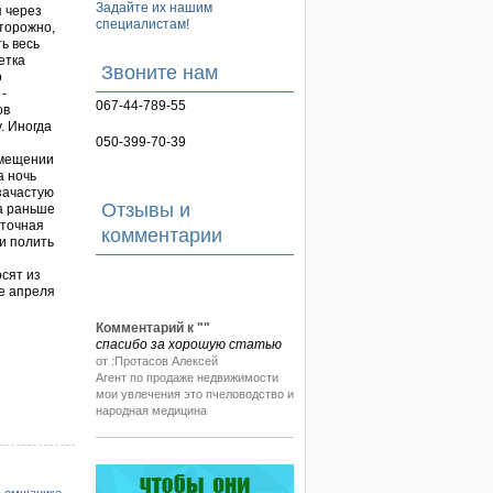
Задайте их нашим
я через
специалистам!
торожно,
ь весь
етка
Звоните нам
о
-
067-44-789-55
ов
. Иногда
050-399-70-39
омещении
а ночь
зачастую
Отзывы и
а раньше
аточная
комментарии
и полить
осят из
ле апреля
Комментарий к "
"
спасибо за хорошую статью
от :Протасов Алексей
Агент по продаже недвижимости
мои увлечения это пчеловодство и
народная медицина