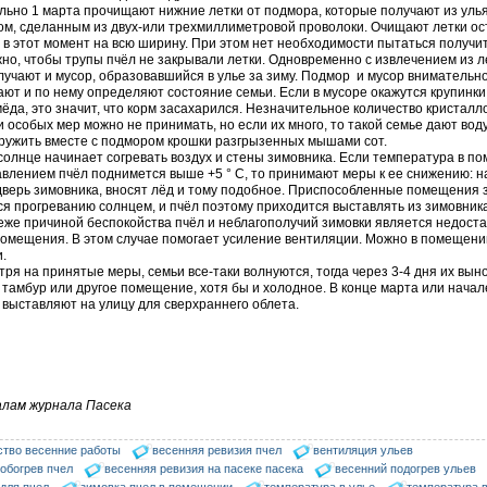
ьно 1 марта прочищают нижние летки от подмора, которые получают из уль
ом, сделанным из двух-или трехмиллиметровой проволоки. Очищают летки ос
 в этот момент на всю ширину. При этом нет необходимости пытаться получит
но, чтобы трупы пчёл не закрывали летки. Одновременно с извлечением из л
учают и мусор, образовавшийся в улье за ​​зиму. Подмор и мусор внимательн
ют и по нему определяют состояние семьи. Если в мусоре окажутся крупинки 
ёда, это значит, что корм засахарился. Незначительное количество кристалл
и особых мер можно не принимать, но если их много, то такой семье дают воду
ружить вместе с подмором крошки разгрызенных мышами сот.
солнце начинает согревать воздух и стены зимовника. Если температура в п
влением пчёл поднимется выше +5 ° С, то принимают меры к ее снижению: н
дверь зимовника, вносят лёд и тому подобное. Приспособленные помещения 
я прогреванию солнцем, и пчёл поэтому приходится выставлять из зимовник
еже причиной беспокойства пчёл и неблагополучий зимовки является недост
помещения. В этом случае помогает усиление вентиляции. Можно в помещени
и.
тря на принятые меры, семьи все-таки волнуются, тогда через 3-4 дня их вын
 тамбур или другое помещение, хотя бы и холодное. В конце марта или нача
 выставляют на улицу для сверхраннего облета.
лам журнала Пасека
ство весенние работы
весенняя ревизия пчел
вентиляция ульев
обогрев пчел
весенняя ревизия на пасеке пасека
весенний подогрев ульев