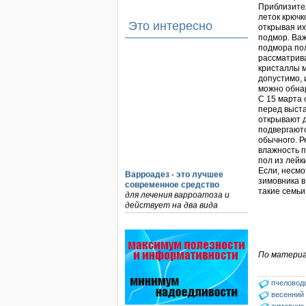
Приблизител
леток крючк
Это интересно
открывая их
подмор. Важ
подмора пол
рассматрива
кристаллы м
допустимо, 
можно обна
С 15 марта 
перед выста
открывают 
подвергаютс
обычного. Р
влажность 
пол из лейк
Если, несмо
Варроадез - это лучшее
зимовника в
современное средство
такие семьи
для лечения варроатоза и
действует на два вида
клеща…
Пчёлы умеют считать до
четырёх.
По материа
Проведя серию
экспериментов, учёные
выяснили, что медоносные
пчеловод
пчёлы превосходят…
весенний 