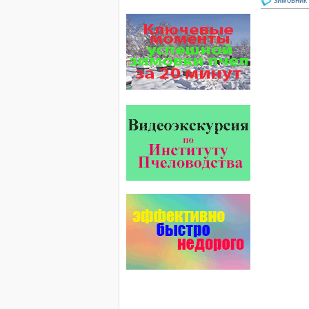
зимовник 
Проблема варроатоза пчел
решена! -
поочередное применение
препаратов ЗАО
АГРОБИОПРОМ
:
Апидез
,
Варроадез
,
Амипол-Т
,…
Препараты для лечения пчел
ЗАО АГРОБИОПРОМ
обеспечивают самые высокие
показатели сохранности
пчел и рентабельность
пасеки.
Язык танцев и звуков
Пчелы общаются с помощью
языка танцев и звуков. Это…
Безукоризненно сильное
звено в системе
комплексного оздоровления
от болезней пчел и
повышения рентабельности
пасеки.
Апидез, Варроадез, Амипол-Т,
Апирой, Апистоп, Бипин-Т,
Полисан и Гармония…
Препараты для лечения пчел