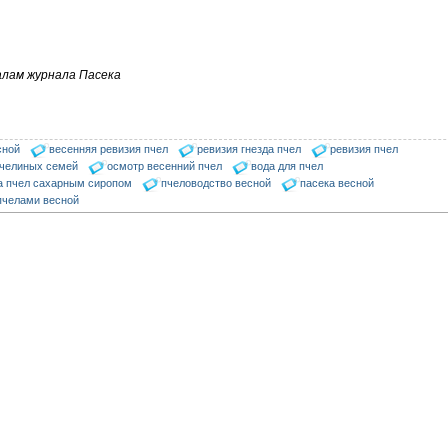
лам журнала Пасека
сной
весенняя ревизия пчел
ревизия гнезда пчел
ревизия пчел
пчелиных семей
осмотр весенний пчел
вода для пчел
а пчел сахарным сиропом
пчеловодство весной
пасека весной
пчелами весной