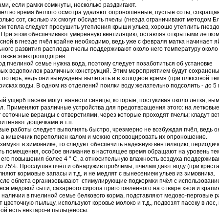
ми, если рамки сомкнуты, несколько раздвигают.
чёл во время беглого осмотра удаляют опроношенные, пустые соты, сокращаю
олько сот, сколько их смогут обсидеть пчелы (гнезда ограничивают методом Б
м тепла следует просушить утепления крыши ульев, хорошо утеплить гнездо
д. При этом обеспечивают умеренную вентиляцию, оставляя открытыми летком
есной в гнезде пчёл крайне необходимо, ведь уже с февраля матка начинает я
ного развития расплода пчелы поддерживают около него температуру около 3
также электроподогрев.
од пчелиной семье нужна вода, поэтому следует позаботиться об установке
вых водопоилок различных конструкций. Этим мероприятием будут сохранены
потерь, ведь они вынуждены вылетать и в холодное время (при плюсовой т
поисках воды. В одном из отделений поилки воду желательно подсолить - до 5 г
й ущерб пасеке могут нанести синицы, которые, постукивая около летка, вы
л. Применяют различные устройства для предотвращения этого: на летковые
сеточные веранды с отверстиями, через которые проходят пчелы; кладут ве
ритеняют дощечками и т.п.
ые работы следует выполнять быстро, чрезмерно не возбуждая пчёл, ведь о
 а кишечник переполнен калом и можно спровоцировать их опроношение.
зимуют в зимовнике, то следует обеспечить надежную вентиляцию, периодич
ть помещения, особое внимание в настоящее время обращают на уровень те
 его повышения более 4 ° С, а относительную влажность воздуха поддержива
о 75%. Прослушав пчёл и обнаружив проблемы, пчёлам дают воду (при крист
лняют кормовые запасы и т.д. и не медлят с вынесением ульев из зимовника.
осле облета организовывают стимулирующие подкормки пчёл с использовани
еси медовой сыти, сахарного сиропа приготовленного на отваре хвои и крапи
 наличии в пчелиной семье белкового корма, подставляют медово-перговые р
 цветочную пыльцу, используют коровье молоко и т.д., подвозят пасеку в лес, 
ой есть нектаро-и пыльценосы.