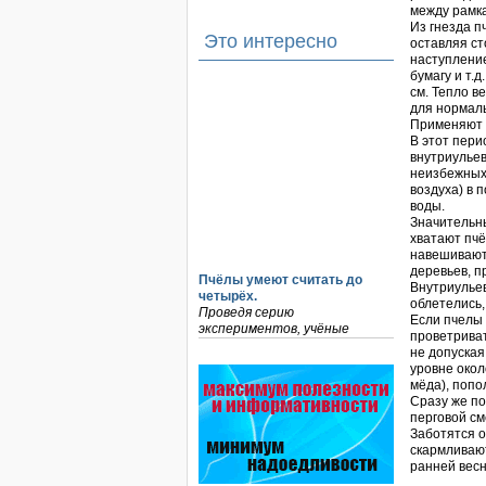
между рамка
Из гнезда п
Это интересно
оставляя ст
наступление
бумагу и т.
см. Тепло в
для нормаль
Применяют 
В этот пери
внутриулье
неизбежных 
воздуха) в 
воды.
Значительны
хватают пчё
навешивают 
деревьев, п
Пчёлы умеют считать до
Внутриульев
четырёх.
облетелись,
Проведя серию
Если пчелы 
экспериментов, учёные
проветрива
выяснили, что медоносные
не допуская
пчёлы превосходят…
уровне окол
мёда), попо
Прополис играет решающую
Сразу же п
роль в жизни пчелиной
перговой см
семьи.
Заботятся о
Он обеспечивает безупречную
скармливают
чистоту улья, или древесного
ранней весн
дупла, где…