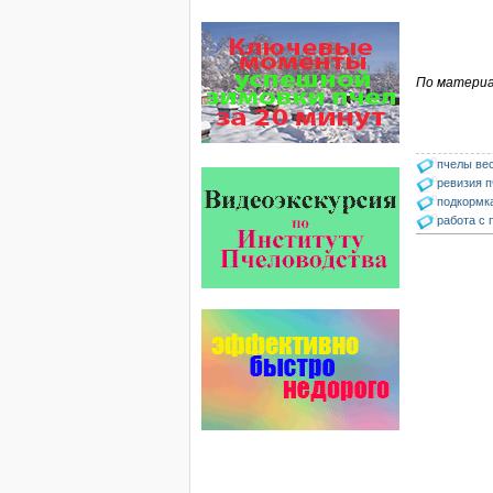
На рынке, где есть Варроадез
очень сложно приходится
конкурентным препаратам
- они просто не выдерживают
По материа
конкуренцию ни по цене,…
Безукоризненно сильное
звено в системе
комплексного оздоровления
пчелы ве
от болезней пчел и
ревизия 
повышения рентабельности
подкормк
пасеки.
работа с 
Апидез, Варроадез, Амипол-Т,
Апирой, Апистоп, Бипин-Т,
Полисан и Гармония…
Проблема варроатоза пчел
решена! -
поочередное применение
препаратов ЗАО
АГРОБИОПРОМ
:
Апидез
,
Варроадез
,
Амипол-Т
,…
Язык танцев и звуков
Пчелы общаются с
помощью языка танцев и
звуков. Это…