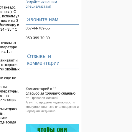
Задайте их нашим
специалистам!
т гнездо,
линова). С
, используя
Звоните нам
 щели на 3
йцекладку и
067-44-789-55
4 - 35 ° С.
050-399-70-39
 пчелы от
емпературе
 на 1 л
Отзывы и
манивают и
комментарии
 отверстия
тки хвойных
ни еще не
Комментарий к "
"
ески
спасибо за хорошую статью
мпературы,
ют на
от :Протасов Алексей
аллизации
Агент по продаже недвижимости
мои увлечения это пчеловодство и
ем медово-
народная медицина
вы.
амки,
где всегда