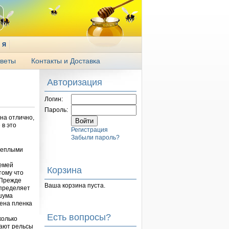
Я
веты
Контакты и Доставка
Авторизация
Логин:
Пароль:
 на отлично,
 в это
Регистрация
Забыли пароль?
 теплыми
семей
Корзина
тому что
 Прежде
Ваша корзина пуста.
определяет
 шума
жена пленка
Есть вопросы?
колько
мают рельсы