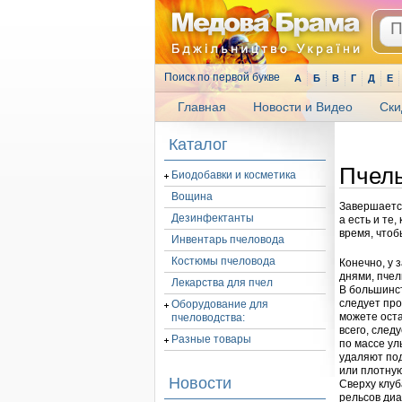
Поиск по первой букве
А
Б
В
Г
Д
Е
Главная
Новости и Видео
Ски
.
Каталог
Пчелы
Биодобавки и косметика
Вощина
Завершается
Дезинфектанты
а есть и те
время, что
Инвентарь пчеловода
Костюмы пчеловода
Конечно, у 
днями, пчел
Лекарства для пчел
В большинс
следует про
Оборудование для
можете оста
пчеловодства:
всего, след
Разные товары
по массе ул
удаляют под
или плотную
Новости
Сверху клуб
рельсов диа