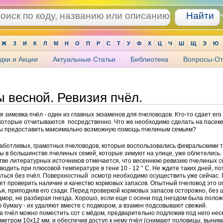
Ж
З
И
К
Л
М
Н
О
П
Р
С
Т
У
Ф
Х
Ц
Ч
Ш
Щ
Э
Ю
дки и Акции
Актуальные Статьи
Библиотека
Вопросы-От
 весной. Ревизия пчёл.
 зимовка пчёл - один из главных экзаменов для пчеловодов. Кто-то сдает его
, которые отчитываются посредственно. Что же необходимо сделать на пасеке
бы предоставить максимально возможную помощь пчелиным семьям?
заботливых, грамотных пчеловодов, которые воспользовались февральскими
ы в большинстве пчелиных семей, которые зимуют на улице, уже облетелись.
тве литературных источников отмечается, что весеннюю ревизию пчелиных 
водить при плюсовой температуре в тени 10 - 12 ° С. Не ждите таких дней, по
ться без пчёл. Поверхностный осмотр необходимо осуществить уже сейчас.
ует проверить наличие и качество кормовых запасов. Опытный пчеловод это 
ья, приподняв его сзади. Перед проверкой кормовых запасов осторожно, без
мор, не разбирая гнезда. Хорошо, если еще с осени под гнездом была поло
 бумагу - их удаляют вместе с подмором, а взамен подсовывают свежий.
а пчёл можно поместить сот с мёдом, предварительно подложив под него нес
метром 10x12 мм, и обеспечив доступ к нему пчёл (снимают половицы, выни