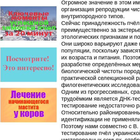
- они просто не
Огромное значение в этом им
выдерживают конкуренцию
организация репродукции чис
ни по цене,…
внутрипородного типов.
Варроадез - это лучшее
Сейчас принадлежность пчёл
современное средство
преимущественно за экстерь
для лечения варроатоза и
действует на два вида
этологических признакам и п
клеща…
Они широко варьируют даже 
Прополис играет решающую
популяции, поскольку завися
роль в жизни пчелиной
их возраста и питания. Поэт
семьи.
Он обеспечивает
разработке определённых ме
безупречную чистоту улья,
биологической чистоты пород
или древесного дупла, где…
практической селекционной р
Язык танцев и звуков
филогенетических исследова
Пчелы общаются с
Одним из прогрессивных, ср
помощью языка танцев и
звуков. Это…
трудоёмким является ДНК-тес
тестирование недостаточно р
Препараты для лечения пчел
Относительно районированных
ЗАО АГРОБИОПРОМ
обеспечивают самые
идентификации не применяли
высокие показатели
Поэтому нами совместно с В.
сохранности пчел и
рентабельность пасеки.
тестирование пчёл украинско