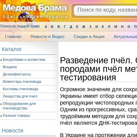
Поиск по первой букве
А
Б
В
Г
Д
Е
Ж
З
И
К
Л
М
Н
О
П
Главная
Новости и Видео
Скидки и Акции
Актуальные
.
Каталог
Разведение пчёл.
Биодобавки и косметика
породами пчёл ме
Вощина
Дезинфектанты
тестирования
Инвентарь пчеловода
Огромное значение для сохра
Костюмы пчеловода
Украины имеет отбор селекци
Лекарства для пчел
репродукции чистопородных п
Оборудование для
пчеловодства:
Одним из прогрессивных, ср
трудоёмким методом для сох
Разные товары
пчёл является ДНК-тестирова
Новости
В Украине на протяжении дл