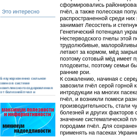
сформировались районирован
Это интересно
пчёл, а также полесская поп
распространенной среди них 
занимает Лесостепь и степну
Генетический потенциал украи
Нестерводского пчелы этой п
трудолюбивые, малоройливы,
летают за кормом, мёд закрыв
поэтому сотовый мёд имеет п
плодовиты, поэтому семьи бы
ранние рои.
Безукоризненно сильное
К сожалению, начиная с сере
звено в системе
завозили пчёл серой горной к
комплексного оздоровления
от болезней пчел и
интродукции на многих пасек
повышения рентабельности
пчёл, и возникли помеси раз
пасеки.
Апидез, Варроадез, Амипол-Т,
производительность, стали ч
Апирой, Апистоп, Бипин-Т,
болезней и других факторов 
Полисан и Гармония…
значение систематической п
На рынке, где есть Варроадез
породами пчёл. Для сохране
очень сложно приходится
применять на пасеках Украин
конкурентным препаратам