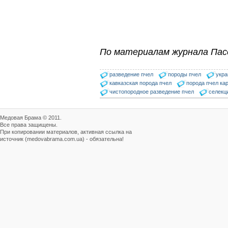
По материалам журнала Пас
разведение пчел
породы пчел
укра
кавказская порода пчел
порода пчел ка
чистопородное разведение пчел
селекц
Медовая Брама © 2011.
Все права защищены.
При копировании материалов, активная ссылка на
источник (medovabrama.com.ua) - обязательна!