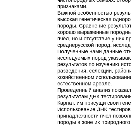
чистопородных семьях, отобр
Проблема варроатоза пчел
решена! -
признаками.
поочередное применение
Важной особенностью резуль
препаратов ЗАО
высокая генетическая однор
АГРОБИОПРОМ
:
Апидез
,
Варроадез
,
Амипол-Т
,…
породы. Сравнение результат
хорошо выраженные породные
Препараты для лечения пчел
ЗАО АГРОБИОПРОМ
пчёл, но и отсутствие у них п
- это и высокая
среднерусской пород, исслед
эффективность, и
безупречно стабильные
Полученные нами данные отн
качество…
исследуемых пород указываю
результатов по изучению ист
Пчеловоды-долгожители
По результатам
разведения, селекции, райо
статистического
хозяйственном использовании
исследования по
долгожителям старше 100
естественном ареале.
лет…
Проведенный анализ показал,
результатам ДНК-тестировани
Пчёлы умеют считать до
четырёх.
Карпат, им присущи свои гене
Проведя серию
Использование ДНК-тестиров
экспериментов, учёные
выяснили, что медоносные
принадлежности пчел позвол
пчёлы превосходят…
породы в зоне их природного