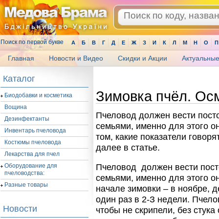
Поиск по первой букве
А
Б
В
Г
Д
Е
Ж
З
И
К
Л
М
Н
О
П
Главная
Новости и Видео
Скидки и Акции
Актуальные
.
Каталог
Зимовка пчёл. Ос
Биодобавки и косметика
Вощина
Пчеловод должен вести пост
Дезинфектанты
семьями, именно для этого о
Инвентарь пчеловода
том, какие показатели говоря
Костюмы пчеловода
далее в статье.
Лекарства для пчел
Оборудование для
Пчеловод должен вести пос
пчеловодства:
семьями, именно для этого о
Разные товары
начале зимовки – в ноябре, 
один раз в 2-З недели. Пчело
Новости
чтобы не скрипели, без стука