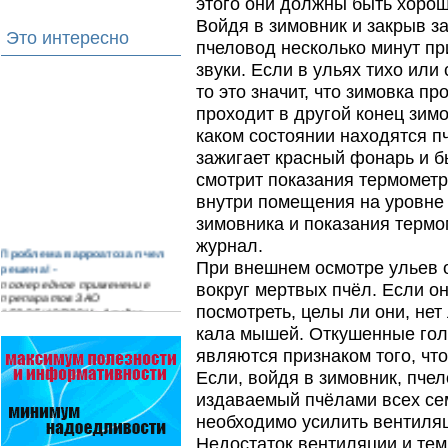
этого они должны быть хорош
Войдя в зимовник и закрыв за
Это интересно
пчеловод несколько минут пр
звуки. Если в ульях тихо или
то это значит, что зимовка п
проходит в другой конец зимо
каком состоянии находятся пч
зажигает красный фонарь и б
смотрит показания термометр
внутри помещения на уровне 
зимовника и показания терм
журнал.
Проблема варроатоза пчел
При внешнем осмотре ульев о
решена! -
поочередное применение
вокруг мертвых пчёл. Если о
препаратов ЗАО
посмотреть, целы ли они, нет
АГРОБИОПРОМ
:
Апидез
,
Варроадез
,
Амипол-Т
,…
кала мышей. Откушенные голо
являются признаком того, чт
Безукоризненно сильное
звено в системе
Если, войдя в зимовник, пч
комплексного оздоровления
издаваемый пчёлами всех сем
от болезней пчел и
повышения рентабельности
необходимо усилить вентиляц
пасеки.
Недостаток вентиляции и тем