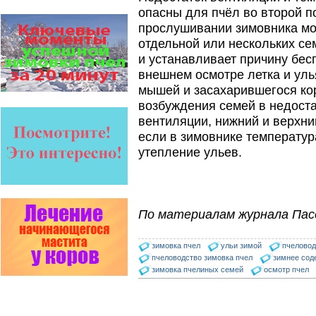
Апидез, Варроадез, Амипол-Т,
опасны для пчёл во второй п
Апирой, Апистоп, Бипин-Т,
Полисан и Гармония…
прослушивании зимовника м
отдельной или нескольких се
Препараты для лечения пчел
ЗАО АГРОБИОПРОМ
и устанавливает причину бес
- это и высокая
внешнем осмотре летка и уль
эффективность, и
безупречно стабильные
мышей и засахарившегося кор
качество…
возбуждения семей в недост
вентиляции, нижний и верхни
Пчёлы умеют считать до
четырёх.
если в зимовнике температур
Проведя серию
утепление ульев.
экспериментов, учёные
выяснили, что медоносные
пчёлы превосходят…
Пчеловоды-долгожители
По результатам
По материалам журнала Пас
статистического
исследования по
долгожителям старше 100
зимовка пчел
ульи зимой
пчеловод
лет…
пчеловодство зимовка пчел
зимнее сод
зимовка пчелиных семей
осмотр пчел
Прополис играет решающую
роль в жизни пчелиной
семьи.
Он обеспечивает
безупречную чистоту улья,