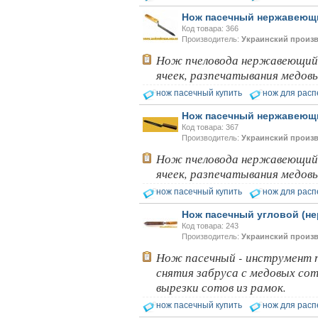
Нож пасечный нержавеющи
Код товара: 366
Производитель:
Украинский произ
Нож пчеловода нержавеющий 
ячеек, разпечатывания медовы
нож пасечный купить
нож для расп
Нож пасечный нержавеющи
Код товара: 367
Производитель:
Украинский произ
Нож пчеловода нержавеющий 
ячеек, разпечатывания медовы
нож пасечный купить
нож для расп
Нож пасечный угловой (не
Код товара: 243
Производитель:
Украинский произ
Нож пасечный - инструмент п
снятия забруса с медовых сот
вырезки сотов из рамок.
нож пасечный купить
нож для расп