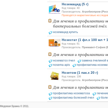
Ноземацид (5 г)
Код товара: 40
Производитель:
Агробиопром (Росс
Проводятся маркетинговые исследо
Для лечения и профилактики н
бактериальных болезней пчёл.
ноземацид купить
Нозестат (1 фл.х 100 мл + 
Код товара: 81
Производитель:
Примавет-София (
Для лечения и профилактики н
нозематоз пчел
замена пчелиной 
nosema apis
профилактика нозема
Нозетом (1 пак.х 20 г)
Код товара: 106
Производитель:
Агробиопром (Росс
Для лечения и профилактики н
профилактика нозематоза
лечени
профилактика болезней пчел
боле
Медовая Брама © 2011.