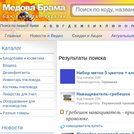
Поиск по первой букве
А
Б
В
Г
Д
Е
Ж
З
И
К
Л
М
Н
О
П
Главная
Новости и Видео
Скидки и Акции
Актуальные
.
Каталог
Результаты поиска
Биодобавки и косметика
Вощина
Набор меток 5 цветов + кл
Дезинфектанты
Код товара: 538
Инвентарь пчеловода
Производитель:
Германия
Костюмы пчеловода
Наващиватель-гребешок
Лекарства для пчел
Код товара: 234
Оборудование для
Производитель:
Украинский произ
пчеловодства:
Гребешок наващиватель - при
Разные товары
проволоке.
наващиватель купить
Новости
Настойка восковой моли 2