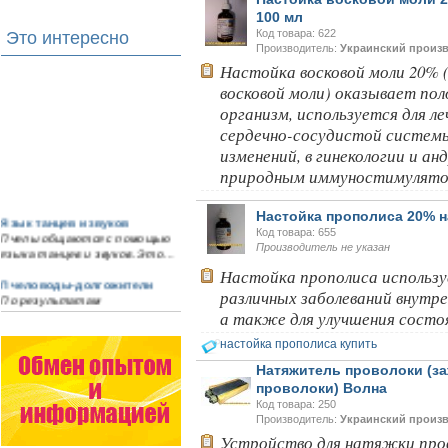
100 мл
Код товара: 622
Это интересно
Производитель:
Украинский произ
Настойка восковой моли 20% 
восковой моли) оказывает пол
организм, используется для ле
сердечно-сосудистой систем
изменений, в гинекологии и а
природным иммуностимулято
Язык танцев и звуков
Настойка прополиса 20% на
Пчелы общаются с помощью
Код товара: 655
языка танцев и звуков. Это…
Производитель не указан
Настойка прополиса используе
Пчеловоды-долгожители
По результатам
различных заболеваний внутре
статистического
а также для улучшения состоя
исследования по
долгожителям старше 100
настойка прополиса купить
лет…
Натяжитель проволоки (за
Варроадез - это лучшее
проволоки) Волна
современное средство
Код товара: 250
для лечения варроатоза и
Производитель:
Украинский произ
действует на два вида
Устройство для натяжки пров
клеща…