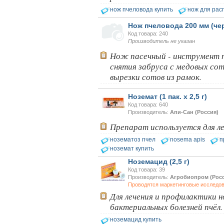
нож пчеловода купить
нож для рас
Нож пчеловода 200 мм (че
Код товара: 240
Производитель не указан
Нож пасечный - инструмент п
снятия забруса с медовых сот
вырезки сотов из рамок.
Ноземат (1 пак. х 2,5 г)
Код товара: 640
Производитель:
Апи-Сан (Россия)
Препарат используется для ле
нозематоз пчел
nosema apis
п
ноземат купить
Ноземацид (2,5 г)
Код товара: 39
Производитель:
Агробиопром (Росс
Проводятся маркетинговые исследо
Для лечения и профилактики н
бактериальных болезней пчёл.
ноземацид купить