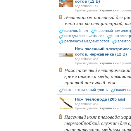
сотов (12 В)
Код товара: 144
Производитель:
Украинский произ
Электронож пасечный для рас
мёда как на стационарной, так
пасечный нож
пасечный нож элект
нож для распечатки сот
нож электр
распечатка медовых сотов
электро
Нож пасечный электрическ
сотов, нержавейка (12 В)
Код товара: 357
Производитель:
Украинский произ
Нож пасечный електрический
время откачки мёда, отличае
простой пасечный нож.
нож электрический купить
пасечны
Нож пчеловода (205 мм)
Код товара: 354
Производитель:
Украинский произ
Пасечный нож пчеловода хар
термообробкой, служит для с
разпечатывания медовых сото