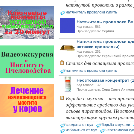
натянутой проволоки в рамке 
Пчёлы умеют считать до
натяжитель проволоки купить
четырёх.
Проведя серию
Натяжитель проволоки Во
экспериментов, учёные
Код товара: 561
выяснили, что медоносные
Производитель:
Сербия
пчёлы превосходят…
Натяжитель проволоки для
Проблема варроатоза пчел
решена! -
натяжки проволоки)
поочередное применение
Код товара: 251
препаратов ЗАО
Производитель:
Украинский произ
АГРОБИОПРОМ
:
Апидез
,
Станок для оснащения провол
Варроадез
,
Амипол-Т
,…
натяжитель проволоки купить
Безукоризненно сильное
звено в системе
Неостомазан концентрат (1
комплексного оздоровления
Код товара: 132
от болезней пчел и
Производитель:
Сева Санте Анимал
повышения рентабельности
пасеки.
Борьба с мухами - это просто
Апидез, Варроадез, Амипол-Т,
эффективное средство для ун
Апирой, Апистоп, Бипин-Т,
основе пиретроидов. Неостом
Полисан и Гармония…
лактирующем крупном рогато
Препараты для лечения пчел
ЗАО АГРОБИОПРОМ
средства от мух
борьба с мухами
- это и высокая
избавиться от мух
неостомазан ку
эффективность, и