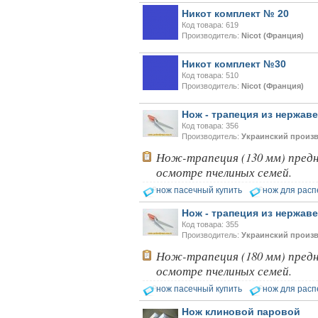
безупречно стабильные
Никот комплект № 20
качество…
Код товара: 619
Производитель:
Nicot (Франция)
На рынке, где есть Варроадез
очень сложно приходится
Никот комплект №30
конкурентным препаратам
- они просто не
Код товара: 510
выдерживают конкуренцию
Производитель:
Nicot (Франция)
ни по цене,…
Нож - трапеция из нержав
Препараты для лечения пчел
Код товара: 356
ЗАО АГРОБИОПРОМ
Производитель:
Украинский произ
обеспечивают самые
высокие показатели
Нож-трапеция (130 мм) предна
сохранности пчел и
осмотре пчелиных семей.
рентабельность пасеки.
нож пасечный купить
нож для расп
Прополис играет решающую
роль в жизни пчелиной
Нож - трапеция из нержав
семьи.
Код товара: 355
Он обеспечивает
Производитель:
Украинский произ
безупречную чистоту улья,
или древесного дупла, где…
Нож-трапеция (180 мм) предна
осмотре пчелиных семей.
нож пасечный купить
нож для расп
Нож клиновой паровой