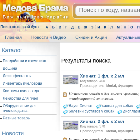
Поиск по первой букве
А
Б
В
Г
Д
Е
Ж
З
И
К
Л
М
Н
О
П
Главная
Новости и Видео
Скидки и Акции
Актуальные
.
Каталог
Результаты поиска
Биодобавки и косметика
Вощина
Хионат, 1 фл. х 2 мл
Дезинфектанты
Код товара: 460
Инвентарь пчеловода
Производитель:
Merial, Франция
Костюмы пчеловода
Назначают лошадям для лечения хромоты,
неинфекционной этиологии.
Лекарства для пчел
Bayer Xионат
хионат для собак
Оборудование для
пчеловодства:
болезни суставов у собак
дисплази
Разные товары
Хионат, 2 фл. х 2 мл
Код товара: 370
Производитель:
Merial, Франция
Новости
Назначают лошадям для лечения хромоты,