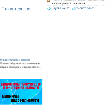
неинфекционной этиологии.
Это интересно
Bayer Xионат
хионат купить
Язык танцев и звуков
Пчелы общаются с помощью
языка танцев и звуков. Это…
Пчеловоды-долгожители
По результатам
статистического
исследования по
долгожителям старше 100
лет…
Препараты для лечения пчел
ЗАО АГРОБИОПРОМ