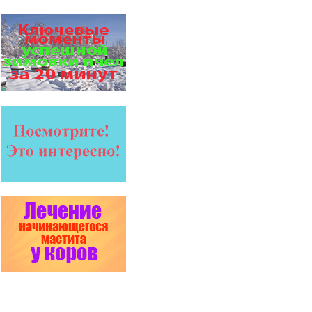
обеспечивают самые высокие
показатели сохранности
пчел и рентабельность
пасеки.
Прополис играет решающую
роль в жизни пчелиной
семьи.
Он обеспечивает безупречную
чистоту улья, или древесного
дупла, где…
Проблема варроатоза пчел
решена! -
поочередное применение
препаратов ЗАО
АГРОБИОПРОМ
:
Апидез
,
Варроадез
,
Амипол-Т
,…
Пчёлы умеют считать до
четырёх.
Проведя серию
экспериментов, учёные
выяснили, что медоносные
пчёлы превосходят…
Варроадез - это лучшее
современное средство
для лечения варроатоза и